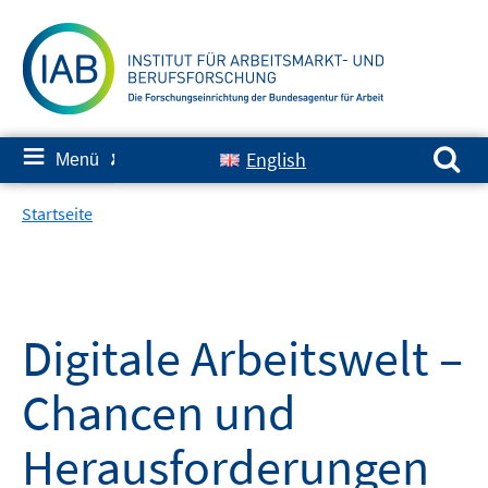
Springe
zum
Inhalt
Suchen nach:
≡
English
Menü
✘
Startseite
Digitale Arbeitswelt –
Chancen und
Herausforderungen