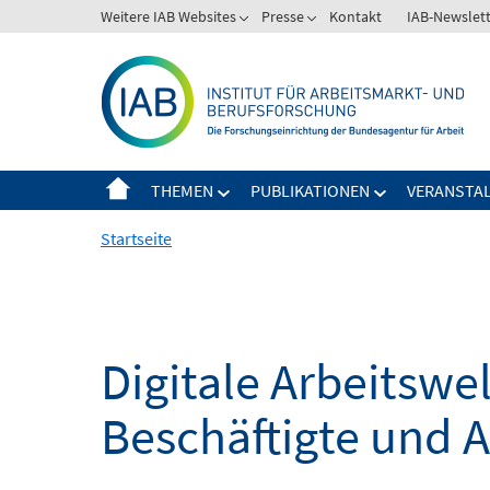
Springe
Weitere IAB Websites
Presse
Kontakt
IAB-Newslet
zum
Inhalt
THEMEN
PUBLIKATIONEN
VERANSTA
Startseite
Digitale Arbeitsw
Beschäftigte und 