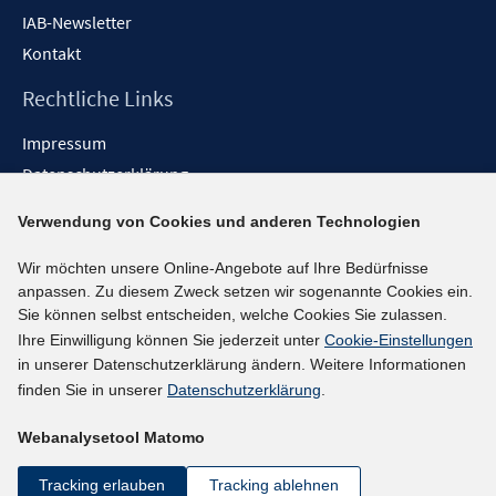
IAB-Newsletter
Kontakt
Rechtliche Links
Impressum
Datenschutzerklärung
Erklärung zur Barrierefreiheit
Verwendung von Cookies und anderen Technologien
Barrieren melden
Wir möchten unsere Online-Angebote auf Ihre Bedürfnisse
Social-Media-Kanäle
anpassen. Zu diesem Zweck setzen wir sogenannte Cookies ein.
Sie können selbst entscheiden, welche Cookies Sie zulassen.
BlueSky
Ihre Einwilligung können Sie jederzeit unter
Cookie-Einstellungen
YouTube
in unserer Datenschutzerklärung ändern. Weitere Informationen
LinkedIn
finden Sie in unserer
Datenschutzerklärung
.
XING
Webanalysetool Matomo
kununu
Netiquette
Tracking erlauben
Tracking ablehnen