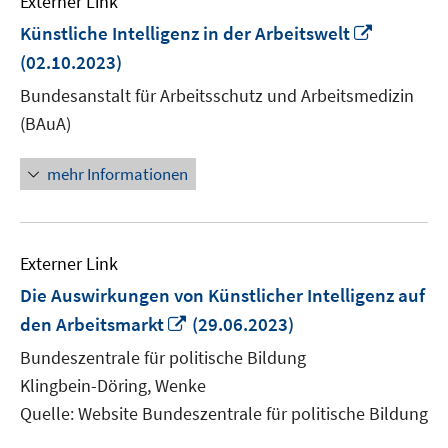
Externer Link
In
Künstliche Intelligenz in der Arbeitswelt
neuem
(02.10.2023)
Fenster
Bundesanstalt für Arbeitsschutz und Arbeitsmedizin
öffnen
(BAuA)
mehr Informationen
Externer Link
Die Auswirkungen von Künstlicher Intelligenz auf
In
den Arbeitsmarkt
(29.06.2023)
neuem
Bundeszentrale für politische Bildung
Fenster
Klingbein-Döring, Wenke
öffnen
Quelle: Website Bundeszentrale für politische Bildung