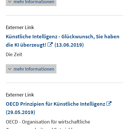
mehr Informationen
Externer Link
Künstliche Intelligenz - Glückwunsch, Sie haben
In
die KI überzeugt!
(13.06.2019)
neuem
Die Zeit
Fenster
öffnen
mehr Informationen
Externer Link
In
OECD Prinzipien für Künstliche Intelligenz
neuem
(29.05.2019)
Fenste
OECD - Organisation für wirtschaftliche
öffnen