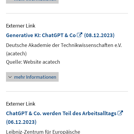
Externer Link
In
Generative KI: ChatGPT & Co
(08.12.2023)
neuem
Deutsche Akademie der Technikwissenschaften e.V.
Fenster
(acatech)
öffnen
Quelle: Website acatech
mehr Informationen
Externer Link
In
ChatGPT & Co. werden Teil des Arbeitsalltags
neu
(06.12.2023)
Fens
Leibniz-Zentrum für Europäische
öffn