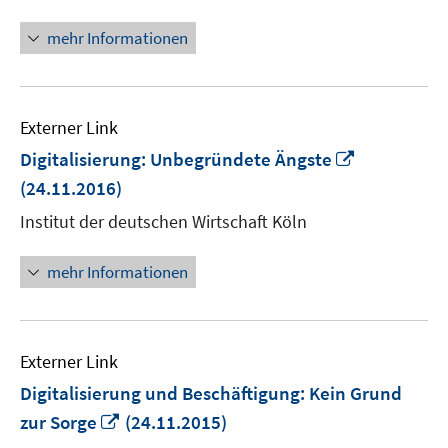
öffnen
mehr Informationen
Externer Link
In
Digitalisierung: Unbegründete Ängste
neuem
(24.11.2016)
Fenster
Institut der deutschen Wirtschaft Köln
öffnen
mehr Informationen
Externer Link
Digitalisierung und Beschäftigung: Kein Grund
In
zur Sorge
(24.11.2015)
neuem