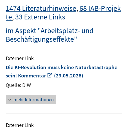
1474 Literaturhinweise
,
68 IAB-Projek
te
,
33 Externe Links
im Aspekt "Arbeitsplatz- und
Beschäftigungseffekte"
Externer Link
Die KI-Revolution muss keine Naturkatastrophe
In
sein: Kommentar
(29.05.2026)
neuem
Quelle: DIW
Fenster
öffnen
mehr Informationen
Externer Link