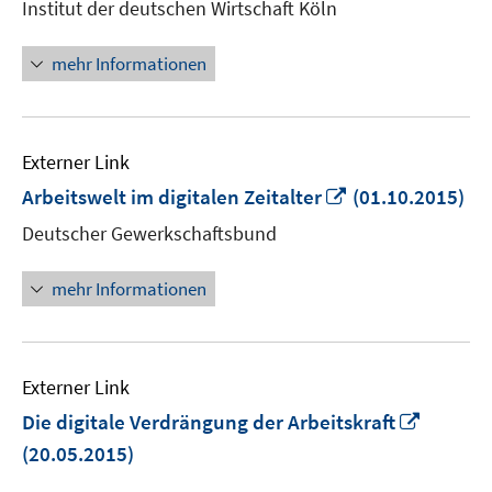
Institut der deutschen Wirtschaft Köln
Fenster
öffnen
mehr Informationen
Externer Link
In
Arbeitswelt im digitalen Zeitalter
(01.10.2015)
neuem
Deutscher Gewerkschaftsbund
Fenster
öffnen
mehr Informationen
Externer Link
In
Die digitale Verdrängung der Arbeitskraft
neuem
(20.05.2015)
Fenster