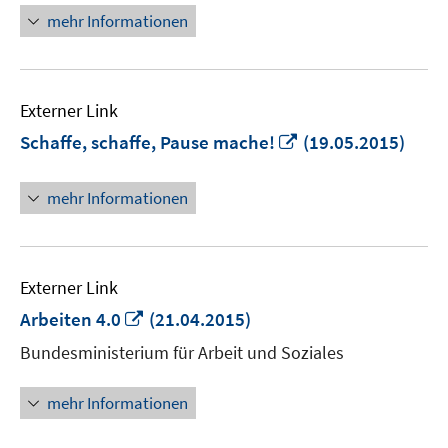
öffnen
mehr Informationen
Externer Link
In
Schaffe, schaffe, Pause mache!
(19.05.2015)
neuem
Fenster
mehr Informationen
öffnen
Externer Link
In
Arbeiten 4.0
(21.04.2015)
neuem
Bundesministerium für Arbeit und Soziales
Fenster
öffnen
mehr Informationen