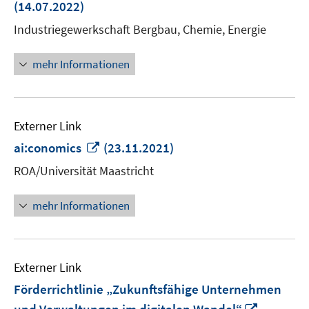
ne
(14.07.2022)
Fen
Industriegewerkschaft Bergbau, Chemie, Energie
öff
mehr Informationen
Externer Link
In
ai:conomics
(23.11.2021)
neuem
ROA/Universität Maastricht
Fenster
öffnen
mehr Informationen
Externer Link
Förderrichtlinie „Zukunftsfähige Unternehmen
In