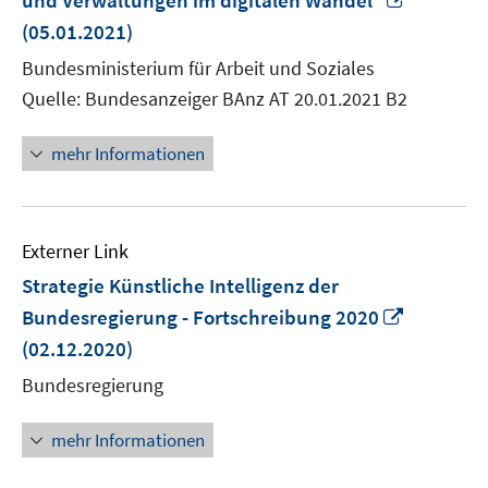
und Verwaltungen im digitalen Wandel“
neuem
(05.01.2021)
Fenster
Bundesministerium für Arbeit und Soziales
öffnen
Quelle: Bundesanzeiger BAnz AT 20.01.2021 B2
mehr Informationen
Externer Link
Strategie Künstliche Intelligenz der
In
Bundesregierung - Fortschreibung 2020
neuem
(02.12.2020)
Fenster
Bundesregierung
öffnen
mehr Informationen