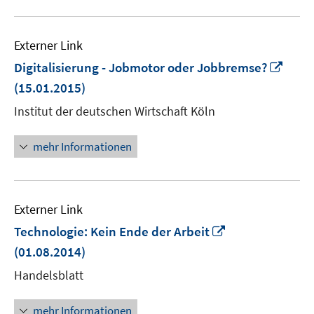
Externer Link
In
Digitalisierung - Jobmotor oder Jobbremse?
neu
(15.01.2015)
Fens
Institut der deutschen Wirtschaft Köln
öffn
mehr Informationen
Externer Link
In
Technologie: Kein Ende der Arbeit
neuem
(01.08.2014)
Fenster
Handelsblatt
öffnen
mehr Informationen