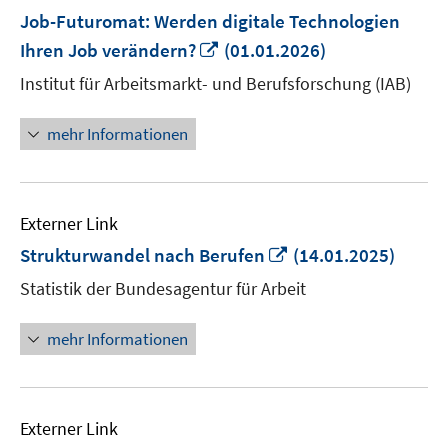
Job-Futuromat: Werden digitale Technologien
In
Ihren Job verändern?
(01.01.2026)
neuem
Institut für Arbeitsmarkt- und Berufsforschung (IAB)
Fenster
öffnen
mehr Informationen
Externer Link
In
Strukturwandel nach Berufen
(14.01.2025)
neuem
Statistik der Bundesagentur für Arbeit
Fenster
öffnen
mehr Informationen
Externer Link