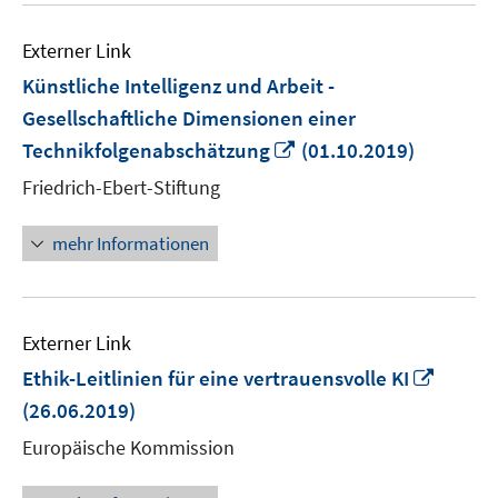
Externer Link
Künstliche Intelligenz und Arbeit -
Gesellschaftliche Dimensionen einer
In
Technikfolgenabschätzung
(01.10.2019)
neuem
Friedrich-Ebert-Stiftung
Fenster
öffnen
mehr Informationen
Externer Link
In
Ethik-Leitlinien für eine vertrauensvolle KI
neue
(26.06.2019)
Fenste
Europäische Kommission
öffnen