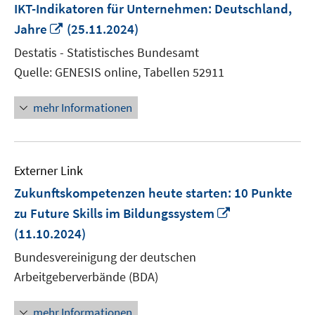
IKT-Indikatoren für Unternehmen: Deutschland,
In
Jahre
(25.11.2024)
neuem
Destatis - Statistisches Bundesamt
Fenster
Quelle: GENESIS online, Tabellen 52911
öffnen
mehr Informationen
Externer Link
Zukunftskompetenzen heute starten: 10 Punkte
In
zu Future Skills im Bildungssystem
neuem
(11.10.2024)
Fenster
Bundesvereinigung der deutschen
öffnen
Arbeitgeberverbände (BDA)
mehr Informationen