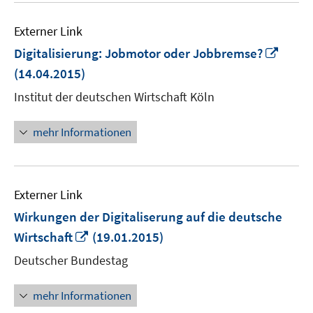
Externer Link
In
Digitalisierung: Jobmotor oder Jobbremse?
neue
(14.04.2015)
Fenst
Institut der deutschen Wirtschaft Köln
öffne
mehr Informationen
Externer Link
Wirkungen der Digitaliserung auf die deutsche
In
Wirtschaft
(19.01.2015)
neuem
Deutscher Bundestag
Fenster
öffnen
mehr Informationen