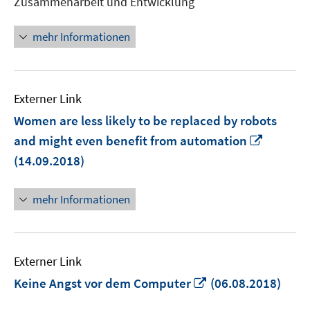
Zusammenarbeit und Entwicklung
mehr Informationen
Externer Link
Women are less likely to be replaced by robots
In
and might even benefit from automation
neuem
(14.09.2018)
Fenster
öffnen
mehr Informationen
Externer Link
In
Keine Angst vor dem Computer
(06.08.2018)
neuem