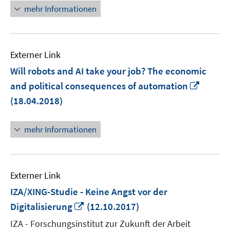
Fenster
mehr Informationen
öffnen
Externer Link
Will robots and AI take your job? The economic
In
and political consequences of automation
neuem
(18.04.2018)
Fenste
öffnen
mehr Informationen
Externer Link
IZA/XING-Studie - Keine Angst vor der
In
Digitalisierung
(12.10.2017)
neuem
IZA - Forschungsinstitut zur Zukunft der Arbeit
Fenster