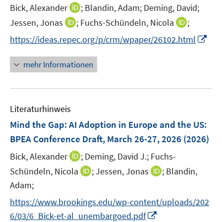
t
I
Bick, Alexander
;
Blandin, Adam;
Deming, David;
s
e
n
t
I
I
Jessen, Jonas
;
Fuchs-Schündeln, Nicola
;
r
n
e
n
n
I
https://ideas.repec.org/p/crm/wpaper/26102.html
ö
e
r
n
n
n
f
u
ö
e
e
n
f
mehr Informationen
e
f
u
u
e
n
m
f
e
e
u
e
F
n
m
m
e
n
e
e
F
F
Literaturhinweis
m
n
n
e
e
F
Mind the Gap: AI Adoption in Europe and the US
:
s
n
n
e
t
BPEA Conference Draft, March 26-27, 2026
(2026)
s
s
n
e
t
t
I
Bick, Alexander
;
Deming, David J.;
Fuchs-
s
r
e
e
n
t
I
I
Schündeln, Nicola
;
Jessen, Jonas
;
Blandin,
ö
r
r
n
e
n
n
Adam;
f
ö
ö
e
r
n
n
f
f
f
https://www.brookings.edu/wp-content/uploads/202
u
ö
e
e
n
f
f
I
e
6/03/6_Bick-et-al_unembargoed.pdf
f
u
u
e