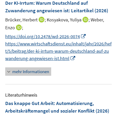
F
Der KI-Irrtum: Warum Deutschland auf
s
n
n
e
t
Zuwanderung angewiesen ist
:
Leitartikel
(2026)
s
s
n
e
t
t
I
I
Brücker, Herbert
;
Kosyakova, Yuliya
;
Weber,
s
r
e
e
n
n
t
I
Enzo
;
ö
r
r
n
n
e
n
f
I
https://doi.org/10.2478/wd-2026-0074
ö
ö
e
e
r
n
f
n
f
f
https://www.wirtschaftsdienst.eu/inhalt/jahr/2026/hef
u
u
ö
e
n
n
f
f
e
e
t/5/beitrag/der-ki-irrtum-warum-deutschland-auf-zu
f
u
e
e
n
n
m
m
I
f
wanderung-angewiesen-ist.html
e
n
u
e
e
F
F
n
n
m
e
n
n
e
e
n
e
F
mehr Informationen
m
n
n
e
n
e
F
s
s
u
n
e
t
t
e
s
n
e
e
Literaturhinweis
m
t
s
r
r
F
e
Das knappe Gut Arbeit
:
Automatisierung,
t
ö
ö
e
r
Arbeitskräftemangel und sozialer Konflikt
(2026)
e
f
f
n
ö