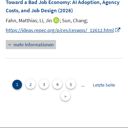
F
Toward a Bad Job Economy: AI Adoption, Agency
s
s
e
Costs, and Job Design
(2026)
t
t
n
e
e
I
Fahn, Matthias;
Li, Jin
;
Sun, Chang;
s
r
r
n
t
I
https://ideas.repec.org/p/ces/ceswps/_12612.html
ö
ö
n
e
n
f
f
e
r
n
mehr Informationen
f
f
u
ö
e
n
n
e
f
u
e
e
m
f
e
n
n
F
n
m
e
e
F
n
n
e
1
2
3
4
5
...
Letzte Seite
s
n
t
>
s
e
t
r
e
ö
r
f
ö