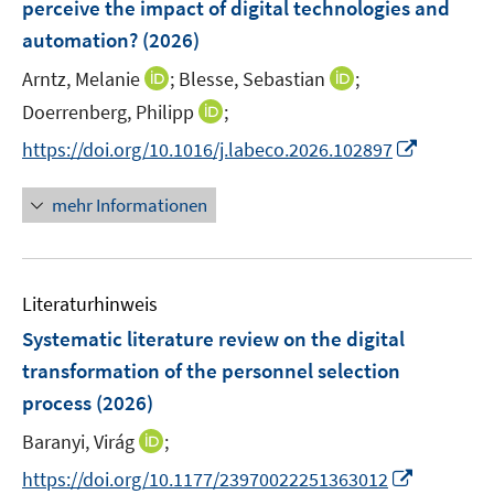
perceive the impact of digital technologies and
n
automation?
(2026)
s
t
I
I
Arntz, Melanie
;
Blesse, Sebastian
;
e
n
n
I
Doerrenberg, Philipp
;
r
n
n
n
I
https://doi.org/10.1016/j.labeco.2026.102897
ö
e
e
n
n
f
u
u
e
n
mehr Informationen
f
e
e
u
e
n
m
m
e
u
e
F
F
m
e
n
e
e
F
Literaturhinweis
m
n
n
e
F
Systematic literature review on the digital
s
s
n
e
t
t
transformation of the personnel selection
s
n
e
e
process
(2026)
t
s
r
r
e
t
I
Baranyi, Virág
;
ö
ö
r
e
n
f
f
I
https://doi.org/10.1177/23970022251363012
ö
r
n