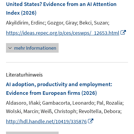
e
t
United States? Evidence from an AI Attention
s
n
e
Index
t
(2026)
s
r
e
t
Akyildirim, Erdinc;
Gozgor, Giray;
Bekci, Suzan;
ö
r
e
I
f
https://ideas.repec.org/p/ces/ceswps/_12653.html
ö
r
n
f
f
ö
n
n
mehr Informationen
f
f
e
e
n
f
u
n
e
n
e
n
e
Literaturhinweis
m
n
F
AI adoption, productivity and employment:
e
Evidence from European firms
(2026)
n
Aldasoro, Iñaki;
Gambacorta, Leonardo;
Pal, Rozalia;
s
t
Wolski, Marcin;
Weiß, Christoph;
Revoltella, Debora;
e
I
http://hdl.handle.net/10419/335876
r
n
ö