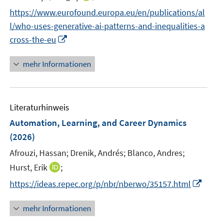
n
https://www.eurofound.europa.eu/en/publications/al
n
l/who-uses-generative-ai-patterns-and-inequalities-a
e
I
cross-the-eu
u
n
e
n
mehr Informationen
m
e
F
u
e
e
n
Literaturhinweis
m
s
F
Automation, Learning, and Career Dynamics
t
e
e
(2026)
n
r
Afrouzi, Hassan;
Drenik, Andrés;
Blanco, Andres;
s
ö
t
I
Hurst, Erik
;
f
e
n
f
I
https://ideas.repec.org/p/nbr/nberwo/35157.html
r
n
n
n
ö
e
e
n
mehr Informationen
f
u
n