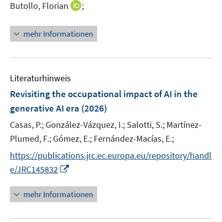
r
I
f
f
Butollo, Florian
;
s
f
ö
n
n
n
t
f
f
n
e
e
e
n
mehr Informationen
f
e
n
n
r
e
n
u
ö
n
e
e
f
n
m
f
Literaturhinweis
F
n
Revisiting the occupational impact of AI in the
e
e
generative AI era
(2026)
n
n
s
Casas, P.;
González-Vázquez, I.;
Salotti, S.;
Martínez-
t
Plumed, F.;
Gómez, E.;
Fernández-Macías, E.;
e
https://publications.jrc.ec.europa.eu/repository/handl
r
I
e/JRC145832
ö
n
f
n
mehr Informationen
f
e
n
u
e