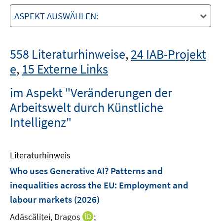
ASPEKT AUSWÄHLEN:
558 Literaturhinweise
,
24 IAB-Projekt
e
,
15 Externe Links
im Aspekt "Veränderungen der
Arbeitswelt durch Künstliche
Intelligenz"
Literaturhinweis
Who uses Generative AI? Patterns and
inequalities across the EU
:
Employment and
labour markets
(2026)
I
Adăscăliței, Dragoș
;