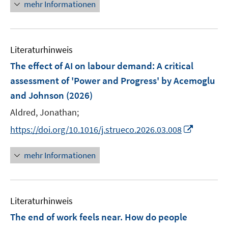
n
mehr Informationen
f
e
f
u
n
e
e
Literaturhinweis
m
n
F
The effect of AI on labour demand: A critical
e
assessment of 'Power and Progress' by Acemoglu
n
and Johnson
(2026)
s
t
Aldred, Jonathan;
e
I
https://doi.org/10.1016/j.strueco.2026.03.008
r
n
ö
n
mehr Informationen
f
e
f
u
n
e
e
Literaturhinweis
m
n
F
The end of work feels near. How do people
e