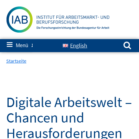
Springe
zum
Inhalt
Suchen nach:
≡
English
Menü
✘
Startseite
Digitale Arbeitswelt –
Chancen und
Herausforderungen