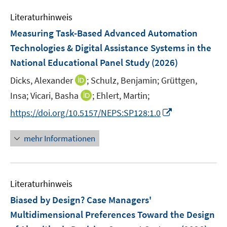
e
n
Literaturhinweis
m
F
Measuring Task-Based Advanced Automation
e
Technologies & Digital Assistance Systems in the
n
National Educational Panel Study
(2026)
s
t
I
Dicks, Alexander
;
Schulz, Benjamin;
Grüttgen,
e
n
I
Insa;
Vicari, Basha
;
Ehlert, Martin;
r
n
n
I
https://doi.org/10.5157/NEPS:SP128:1.0
ö
e
n
n
f
u
e
n
mehr Informationen
f
e
u
e
n
m
e
u
e
F
m
e
n
e
F
Literaturhinweis
m
n
e
F
Biased by Design? Case Managers'
s
n
e
t
Multidimensional Preferences Toward the Design
s
n
e