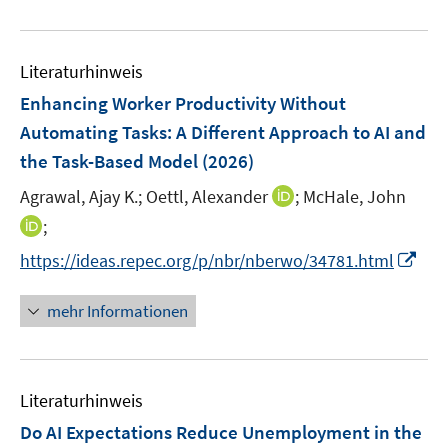
e
f
e
u
n
m
e
e
F
Literaturhinweis
m
n
e
F
Enhancing Worker Productivity Without
n
e
Automating Tasks: A Different Approach to AI and
s
n
the Task-Based Model
t
(2026)
s
e
t
I
Agrawal, Ajay K.;
Oettl, Alexander
;
McHale, John
r
e
n
I
;
ö
r
n
n
f
I
https://ideas.repec.org/p/nbr/nberwo/34781.html
ö
e
n
f
n
f
u
e
n
n
mehr Informationen
f
e
u
e
e
n
m
e
n
u
e
F
m
e
n
e
F
Literaturhinweis
m
n
e
F
Do AI Expectations Reduce Unemployment in the
s
n