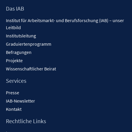
f
f
Footer
Das IAB
n
f
Inhalt
e
n
Institut für Arbeitsmarkt- und Berufsforschung (IAB) – unser
n
e
Leitbild
n
Institutsleitung
Graduiertenprogramm
Befragungen
Projekte
Wissenschaftlicher Beirat
Services
Presse
IAB-Newsletter
Kontakt
Rechtliche Links