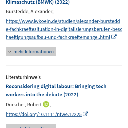
Klimaschutz (BMWK)
(2022)
n
e
Burstedde, Alexander;
n
https://www.iwkoeln.de/studien/alexander-burstedd
e-fachkraeftesituation-in-digitalisierungsberufen-besc
I
haeftigungsaufbau-und-fachkraeftemangel.html
n
n
mehr Informationen
e
u
e
Literaturhinweis
m
F
Reconsidering digital labour: Bringing tech
e
workers into the debate
(2022)
n
I
Dorschel, Robert
;
s
n
t
I
https://doi.org/10.1111/ntwe.12225
n
e
n
e
r
n