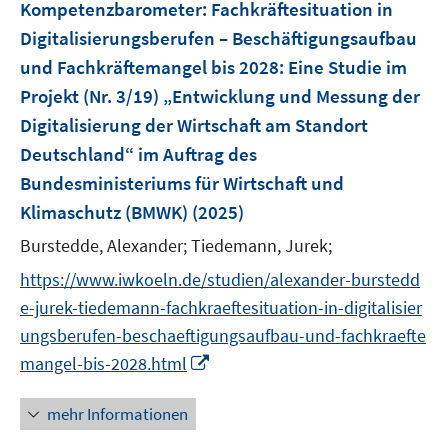
r
r
Kompetenzbarometer: Fachkräftesituation in
n
ö
ö
Digitalisierungsberufen – Beschäftigungsaufbau
s
f
f
und Fachkräftemangel bis 2028
:
Eine Studie im
t
f
f
e
Projekt (Nr. 3/19) „Entwicklung und Messung der
n
n
r
e
e
Digitalisierung der Wirtschaft am Standort
ö
n
n
Deutschland“ im Auftrag des
f
Bundesministeriums für Wirtschaft und
f
Klimaschutz (BMWK)
(2025)
n
e
Burstedde, Alexander;
Tiedemann, Jurek;
n
https://www.iwkoeln.de/studien/alexander-burstedd
e-jurek-tiedemann-fachkraeftesituation-in-digitalisier
ungsberufen-beschaeftigungsaufbau-und-fachkraefte
I
mangel-bis-2028.html
n
n
mehr Informationen
e