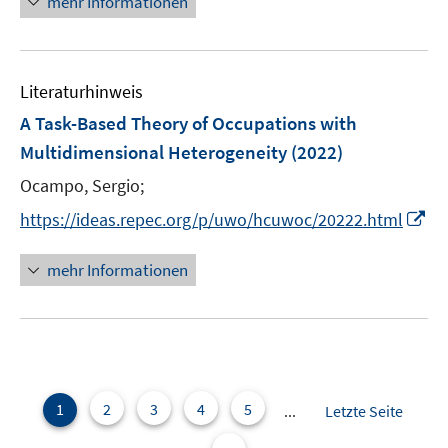
mehr Informationen
u
ö
e
e
f
u
m
f
e
F
n
Literaturhinweis
m
e
e
F
A Task-Based Theory of Occupations with
n
n
e
Multidimensional Heterogeneity
(2022)
s
n
t
Ocampo, Sergio;
s
e
t
I
https://ideas.repec.org/p/uwo/hcuwoc/20222.html
r
e
n
ö
r
n
mehr Informationen
f
ö
e
f
f
u
n
f
e
e
n
m
n
e
F
n
e
1
2
3
4
5
...
Letzte Seite
n