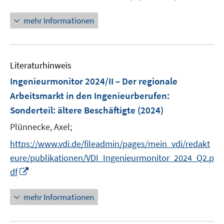
e
n
f
u
n
n
mehr Informationen
f
e
e
n
m
u
e
F
e
n
e
Literaturhinweis
m
n
F
Ingenieurmonitor 2024/II – Der regionale
s
e
Arbeitsmarkt in den Ingenieurberufen
:
t
n
e
Sonderteil: ältere Beschäftigte
(2024)
s
r
t
Plünnecke, Axel;
ö
e
https://www.vdi.de/fileadmin/pages/mein_vdi/redakt
f
r
f
eure/publikationen/VDI_Ingenieurmonitor_2024_Q2.p
ö
n
I
df
f
e
n
f
n
n
mehr Informationen
n
e
e
u
n