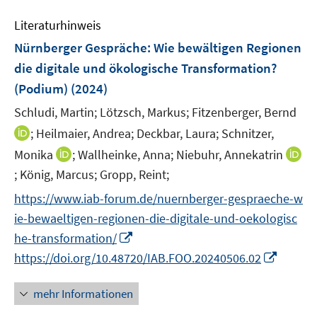
e
Literaturhinweis
m
F
Nürnberger Gespräche: Wie bewältigen Regionen
e
die digitale und ökologische Transformation?
n
(Podium)
(2024)
s
t
Schludi, Martin;
Lötzsch, Markus;
Fitzenberger, Bernd
e
I
;
Heilmaier, Andrea;
Deckbar, Laura;
Schnitzer,
r
n
I
Monika
;
Wallheinke, Anna;
Niebuhr, Annekatrin
ö
n
n
;
König, Marcus;
Gropp, Reint;
I
f
e
n
n
f
https://www.iab-forum.de/nuernberger-gespraeche-w
u
e
n
n
e
ie-bewaeltigen-regionen-die-digitale-und-oekologisc
u
e
e
m
I
he-transformation/
e
u
n
F
n
m
I
https://doi.org/10.48720/IAB.FOO.20240506.02
e
e
n
F
n
m
n
e
e
n
F
mehr Informationen
s
u
n
e
e