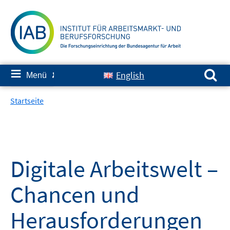
Springe
zum
Inhalt
Suchen nach:
≡
English
Menü
✘
Startseite
Digitale Arbeitswelt –
Chancen und
Herausforderungen