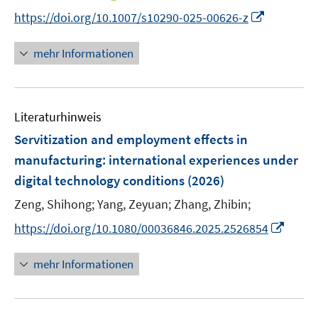
n
I
https://doi.org/10.1007/s10290-025-00626-z
n
n
e
n
mehr Informationen
u
e
e
u
m
e
F
Literaturhinweis
m
e
F
Servitization and employment effects in
n
e
manufacturing: international experiences under
s
n
digital technology conditions
t
(2026)
s
e
t
Zeng, Shihong;
Yang, Zeyuan;
Zhang, Zhibin;
r
e
I
https://doi.org/10.1080/00036846.2025.2526854
ö
r
n
f
ö
n
mehr Informationen
f
f
e
n
f
u
e
n
e
n