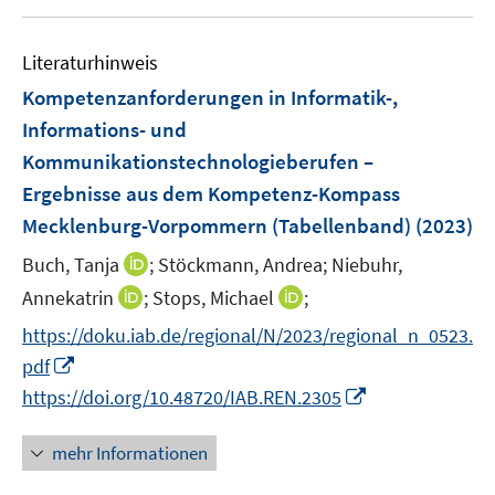
t
e
s
u
n
e
m
t
e
s
r
F
Literaturhinweis
e
m
t
ö
e
r
F
e
Kompetenzanforderungen in Informatik-,
f
n
ö
e
r
Informations- und
f
s
f
n
ö
Kommunikationstechnologieberufen –
n
t
f
s
f
e
e
Ergebnisse aus dem Kompetenz-Kompass
n
t
f
n
r
e
e
Mecklenburg-Vorpommern (Tabellenband)
(2023)
n
ö
n
r
e
I
Buch, Tanja
;
Stöckmann, Andrea;
Niebuhr,
f
ö
n
n
I
I
Annekatrin
;
Stops, Michael
f
;
f
n
n
n
n
f
https://doku.iab.de/regional/N/2023/regional_n_0523.
e
n
n
e
n
I
pdf
u
e
e
n
e
n
I
e
https://doi.org/10.48720/IAB.REN.2305
u
u
n
n
n
m
e
e
e
n
F
mehr Informationen
m
m
u
e
e
F
F