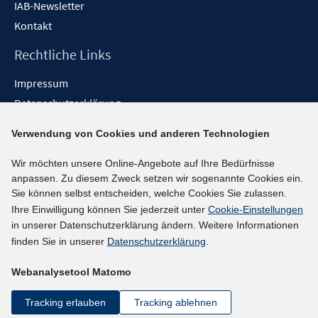
IAB-Newsletter
Kontakt
Rechtliche Links
Impressum
Datenschutzerklärung
Erklärung zur Barrierefreiheit
Verwendung von Cookies und anderen Technologien
Barrieren melden
Wir möchten unsere Online-Angebote auf Ihre Bedürfnisse
Social-Media-Kanäle
anpassen. Zu diesem Zweck setzen wir sogenannte Cookies ein.
Sie können selbst entscheiden, welche Cookies Sie zulassen.
BlueSky
Ihre Einwilligung können Sie jederzeit unter
Cookie-Einstellungen
YouTube
in unserer Datenschutzerklärung ändern. Weitere Informationen
LinkedIn
finden Sie in unserer
Datenschutzerklärung
.
XING
Webanalysetool Matomo
kununu
Netiquette
Tracking erlauben
Tracking ablehnen