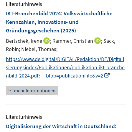
e
Literaturhinweis
m
n
F
IKT-Branchenbild 2024
:
Volkswirtschaftliche
e
Kennzahlen, Innovations- und
n
Gründungsgeschehen
(2025)
s
t
I
I
Bertschek, Irene
;
Rammer, Christian
;
Sack,
e
n
n
Robin;
Niebel, Thomas;
r
n
n
https://www.de.digital/DIGITAL/Redaktion/DE/Digitali
ö
e
e
sierungsindex/Publikationen/publikation-ikt-branche
f
u
u
I
f
nbild-2024.pdf?__blob=publicationFile&v=2
e
e
n
n
m
m
n
e
F
F
mehr Informationen
e
n
e
e
u
n
n
e
s
s
Literaturhinweis
m
t
t
F
e
e
Digitalisierung der Wirtschaft in Deutschland:
e