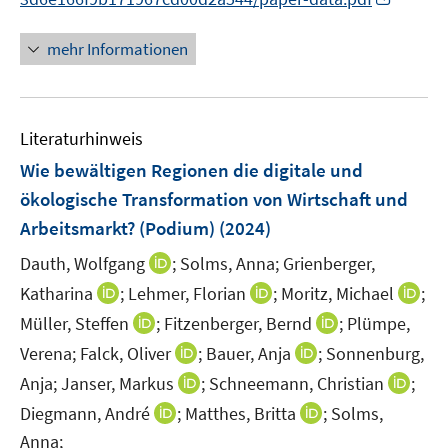
u
n
n
e
n
mehr Informationen
m
e
F
u
e
e
n
Literaturhinweis
m
s
F
Wie bewältigen Regionen die digitale und
t
e
e
ökologische Transformation von Wirtschaft und
n
r
Arbeitsmarkt? (Podium)
(2024)
s
ö
t
I
Dauth, Wolfgang
;
Solms, Anna;
Grienberger,
f
e
n
f
I
I
I
Katharina
;
Lehmer, Florian
;
Moritz, Michael
;
r
n
n
n
n
n
I
I
Müller, Steffen
;
Fitzenberger, Bernd
;
Plümpe,
ö
e
e
n
n
n
n
n
I
I
Verena;
Falck, Oliver
;
Bauer, Anja
;
Sonnenburg,
f
u
n
e
e
e
n
n
n
n
f
e
I
I
Anja;
Janser, Markus
;
Schneemann, Christian
;
u
u
u
e
e
n
n
n
m
n
n
e
I
e
I
e
Diegmann, André
;
Matthes, Britta
;
Solms,
u
u
e
e
e
F
n
n
m
n
m
n
m
Anna;
e
e