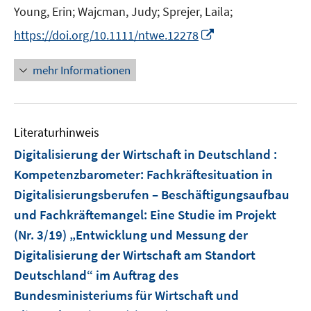
r
r
e
t
Young, Erin;
Wajcman, Judy;
Sprejer, Laila;
ö
ö
r
e
I
f
f
https://doi.org/10.1111/ntwe.12278
ö
r
n
f
f
f
ö
n
n
n
mehr Informationen
f
f
e
e
e
n
f
u
n
n
e
n
e
n
e
Literaturhinweis
m
n
F
Digitalisierung der Wirtschaft in Deutschland :
e
Kompetenzbarometer: Fachkräftesituation in
n
Digitalisierungsberufen – Beschäftigungsaufbau
s
und Fachkräftemangel
:
Eine Studie im Projekt
t
e
(Nr. 3/19) „Entwicklung und Messung der
r
Digitalisierung der Wirtschaft am Standort
ö
Deutschland“ im Auftrag des
f
Bundesministeriums für Wirtschaft und
f