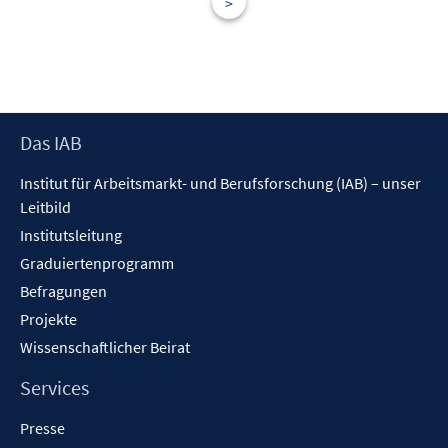
>
s
t
e
r
ö
f
Footer
Das IAB
f
Inhalt
n
Institut für Arbeitsmarkt- und Berufsforschung (IAB) – unser
e
Leitbild
n
Institutsleitung
Graduiertenprogramm
Befragungen
Projekte
Wissenschaftlicher Beirat
Services
Presse