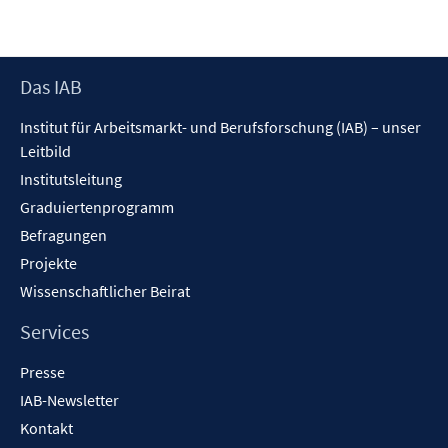
Footer
Das IAB
Inhalt
Institut für Arbeitsmarkt- und Berufsforschung (IAB) – unser
Leitbild
Institutsleitung
Graduiertenprogramm
Befragungen
Projekte
Wissenschaftlicher Beirat
Services
Presse
IAB-Newsletter
Kontakt