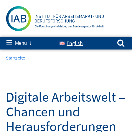
Springe
zum
Inhalt
Suchen nach:
≡
English
Menü
✘
Startseite
Digitale Arbeitswelt –
Chancen und
Herausforderungen