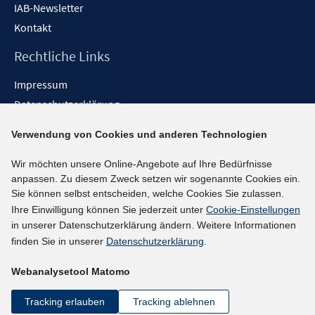
IAB-Newsletter
Kontakt
Rechtliche Links
Impressum
Datenschutzerklärung
Erklärung zur Barrierefreiheit
Verwendung von Cookies und anderen Technologien
Barrieren melden
Wir möchten unsere Online-Angebote auf Ihre Bedürfnisse
Social-Media-Kanäle
anpassen. Zu diesem Zweck setzen wir sogenannte Cookies ein.
Sie können selbst entscheiden, welche Cookies Sie zulassen.
BlueSky
Ihre Einwilligung können Sie jederzeit unter
Cookie-Einstellungen
YouTube
in unserer Datenschutzerklärung ändern. Weitere Informationen
LinkedIn
finden Sie in unserer
Datenschutzerklärung
.
XING
Webanalysetool Matomo
kununu
Netiquette
Tracking erlauben
Tracking ablehnen