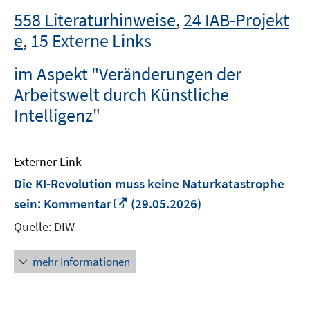
558 Literaturhinweise
,
24 IAB-Projekt
e
,
15 Externe Links
im Aspekt "Veränderungen der
Arbeitswelt durch Künstliche
Intelligenz"
Externer Link
Die KI-Revolution muss keine Naturkatastrophe
In
sein: Kommentar
(29.05.2026)
neuem
Quelle: DIW
Fenster
öffnen
mehr Informationen