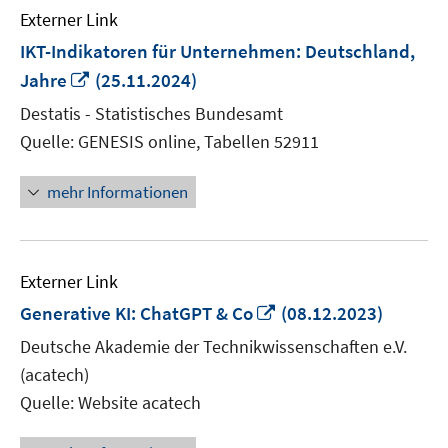
Externer Link
IKT-Indikatoren für Unternehmen: Deutschland,
In
Jahre
(25.11.2024)
neuem
Destatis - Statistisches Bundesamt
Fenster
Quelle: GENESIS online, Tabellen 52911
öffnen
mehr Informationen
Externer Link
In
Generative KI: ChatGPT & Co
(08.12.2023)
neuem
Deutsche Akademie der Technikwissenschaften e.V.
Fenster
(acatech)
öffnen
Quelle: Website acatech