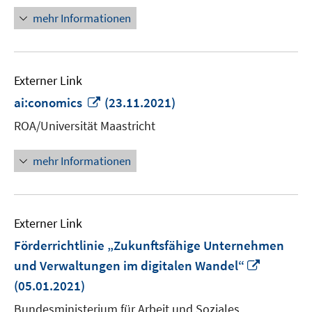
mehr Informationen
Externer Link
In
ai:conomics
(23.11.2021)
neuem
ROA/Universität Maastricht
Fenster
öffnen
mehr Informationen
Externer Link
Förderrichtlinie „Zukunftsfähige Unternehmen
In
und Verwaltungen im digitalen Wandel“
neuem
(05.01.2021)
Fenster
Bundesministerium für Arbeit und Soziales