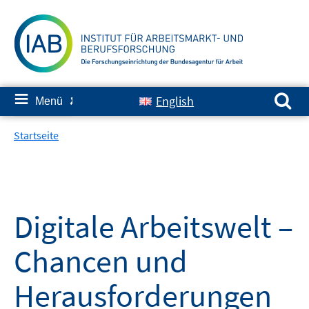
Springe
zum
Inhalt
Suchen nach:
≡
English
Menü
✘
Startseite
Digitale Arbeitswelt –
Chancen und
Herausforderungen