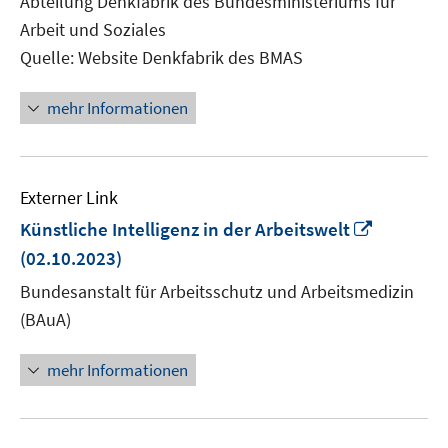
Abteilung Denkfabrik des Bundesministeriums für
Fenster
Arbeit und Soziales
öffnen
Quelle: Website Denkfabrik des BMAS
mehr Informationen
Externer Link
In
Künstliche Intelligenz in der Arbeitswelt
neuem
(02.10.2023)
Fenster
Bundesanstalt für Arbeitsschutz und Arbeitsmedizin
öffnen
(BAuA)
mehr Informationen