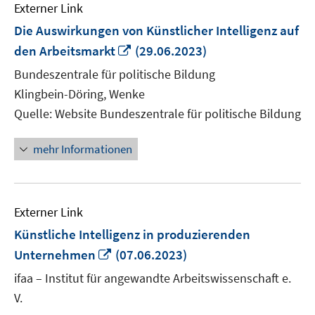
Externer Link
Die Auswirkungen von Künstlicher Intelligenz auf
In
den Arbeitsmarkt
(29.06.2023)
neuem
Bundeszentrale für politische Bildung
Fenster
Klingbein-Döring, Wenke
öffnen
Quelle: Website Bundeszentrale für politische Bildung
mehr Informationen
Externer Link
Künstliche Intelligenz in produzierenden
In
Unternehmen
(07.06.2023)
neuem
ifaa – Institut für angewandte Arbeitswissenschaft e.
Fenster
V.
öffnen