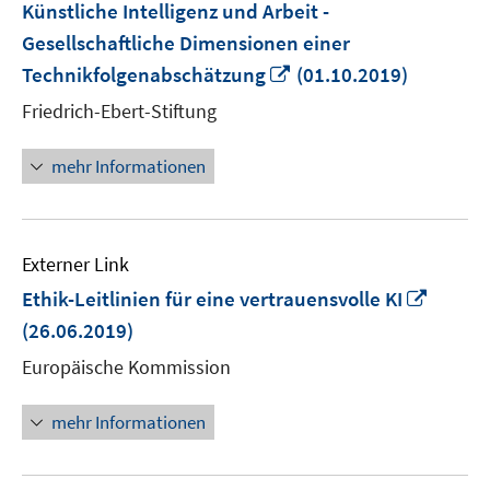
Künstliche Intelligenz und Arbeit -
Gesellschaftliche Dimensionen einer
In
Technikfolgenabschätzung
(01.10.2019)
neuem
Friedrich-Ebert-Stiftung
Fenster
öffnen
mehr Informationen
Externer Link
In
Ethik-Leitlinien für eine vertrauensvolle KI
neue
(26.06.2019)
Fenste
Europäische Kommission
öffnen
mehr Informationen