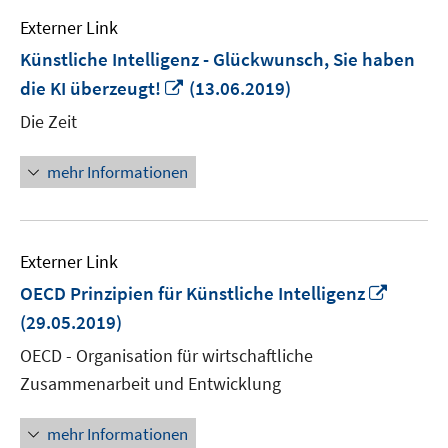
Externer Link
Künstliche Intelligenz - Glückwunsch, Sie haben
In
die KI überzeugt!
(13.06.2019)
neuem
Die Zeit
Fenster
öffnen
mehr Informationen
Externer Link
In
OECD Prinzipien für Künstliche Intelligenz
neuem
(29.05.2019)
Fenste
OECD - Organisation für wirtschaftliche
öffnen
Zusammenarbeit und Entwicklung
mehr Informationen