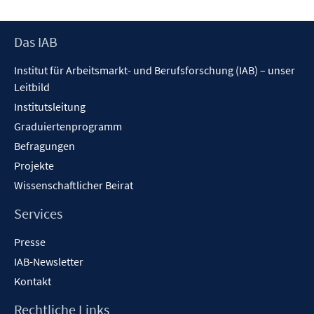
Footer
Das IAB
Inhalt
Institut für Arbeitsmarkt- und Berufsforschung (IAB) – unser
Leitbild
Institutsleitung
Graduiertenprogramm
Befragungen
Projekte
Wissenschaftlicher Beirat
Services
Presse
IAB-Newsletter
Kontakt
Rechtliche Links