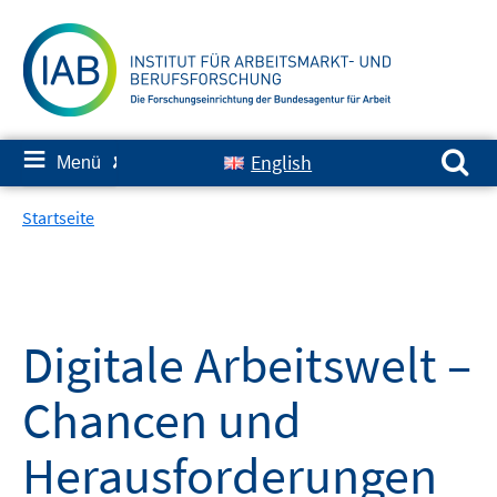
Springe
zum
Inhalt
Suchen nach:
≡
English
Menü
✘
Startseite
Digitale Arbeitswelt –
Chancen und
Herausforderungen