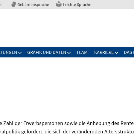
ter
Gebärdensprache
Leichte Sprache
LTUNGEN
GRAFIK UND DATEN
TEAM
KARRIERE
DAS 
Zahl der Erwerbspersonen sowie die Anhebung des Renten
onalpolitik gefordert, die sich der verändernden Altersstruktu