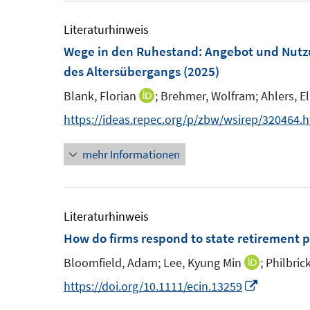
e
e
u
f
m
m
e
Literaturhinweis
f
F
F
m
Wege in den Ruhestand
:
Angebot und Nutzu
n
e
e
F
des Altersübergangs
(2025)
e
n
n
e
n
Blank, Florian
;
Brehmer, Wolfram;
Ahlers, El
I
s
s
n
n
https://ideas.repec.org/p/zbw/wsirep/320464.
t
t
s
n
e
e
t
mehr Informationen
e
r
r
e
u
ö
ö
r
e
f
f
ö
m
Literaturhinweis
f
f
f
F
How do firms respond to state retirement 
n
n
f
e
e
e
n
Bloomfield, Adam;
Lee, Kyung Min
;
Philbrick
I
n
n
n
e
n
I
https://doi.org/10.1111/ecin.13259
s
n
n
n
t