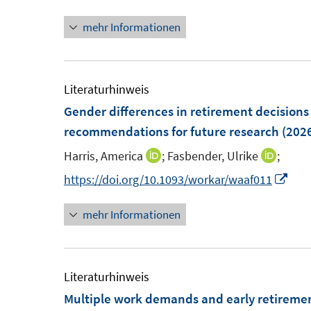
n
e
mehr Informationen
e
r
u
ö
e
f
m
Literaturhinweis
f
F
Gender differences in retirement decisions
n
e
recommendations for future research
(202
e
n
n
Harris, America
;
Fasbender, Ulrike
;
I
I
s
n
n
I
https://doi.org/10.1093/workar/waaf011
t
n
n
n
e
mehr Informationen
e
e
n
r
u
u
e
ö
e
e
u
f
m
m
e
Literaturhinweis
f
F
F
m
Multiple work demands and early retiremen
n