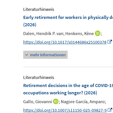
e
u
m
e
Literaturhinweis
F
m
Early retirement for workers in physicall
e
F
(2026)
n
e
Dalen, Hendrik P. van;
Henkens, Kène
;
I
s
n
n
https://doi.org/10.1017/s0144686x25100378
t
s
n
e
t
mehr Informationen
e
r
e
u
ö
r
e
f
ö
m
Literaturhinweis
f
f
F
Retirement decisions in the age of COVID-1
n
f
e
occupations working longer?
(2026)
e
n
n
n
e
Gallo, Giovanni
;
Nagore García, Amparo;
I
s
n
n
https://doi.org/10.1007/s11150-025-09827-9
t