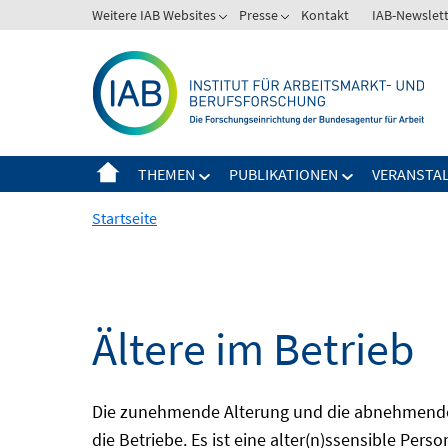
Springe
Weitere IAB Websites
Presse
Kontakt
IAB-Newslet
zum
Inhalt
THEMEN
PUBLIKATIONEN
VERANSTA
Startseite
Ältere im Betrieb
Die zunehmende Alterung und die abnehmende 
die Betriebe. Es ist eine alter(n)ssensible Pers