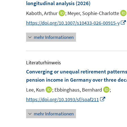
e
e
F
longitudinal analysis
(2026)
e
n
n
e
n
Kaboth, Arthur
;
Meyer, Sophie-Charlotte
I
s
s
n
n
https://doi.org/10.1007/s10433-026-00915-y
t
t
s
n
e
e
t
mehr Informationen
e
r
r
e
u
ö
ö
r
e
f
f
ö
m
Literaturhinweis
f
f
f
F
Converging or unequal retirement patterns?
n
n
f
e
pension income in Germany over three dec
e
e
n
n
n
n
e
Lee, Kun
;
Ebbinghaus, Bernhard
;
I
I
s
n
n
n
I
https://doi.org/10.1093/sf/soaf211
t
n
n
n
e
mehr Informationen
e
e
n
r
u
u
e
ö