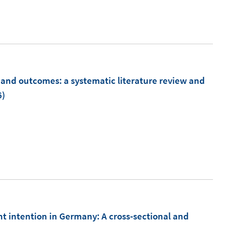
n
t
n
e
e
r
u
ö
e
f
m
 and outcomes: a systematic literature review and
f
F
6)
n
e
e
n
n
s
t
e
r
ö
f
t intention in Germany: A cross-sectional and
f