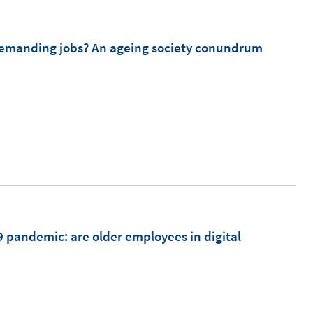
y demanding jobs? An ageing society conundrum
I
n
n
e
u
e
m
9 pandemic: are older employees in digital
F
e
n
I
s