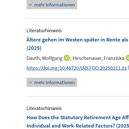
mehr Informationen
e
n
e
u
e
r
e
u
ö
m
e
Literaturhinweis
f
F
m
Ältere gehen im Westen später in Rente als
f
e
F
(2025)
n
n
e
e
Dauth, Wolfgang
;
Hirschenauer, Franziska
I
s
n
n
n
https://doi.org/10.48720/IAB.FOO.20250211.01
t
s
n
e
t
mehr Informationen
e
r
e
u
ö
r
e
f
ö
m
Literaturhinweis
f
f
F
How Does the Statutory Retirement Age Aff
n
f
e
Individual and Work‐Related Factors?
(2025
e
n