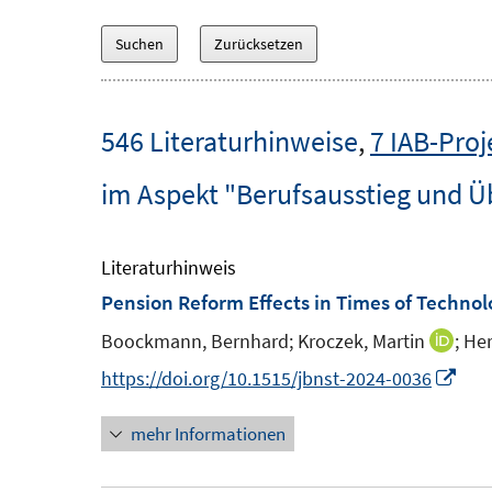
546 Literaturhinweise
,
7 IAB-Proj
im Aspekt "Berufsausstieg und Ü
Literaturhinweis
Pension Reform Effects in Times of Techno
Boockmann, Bernhard;
Kroczek, Martin
;
Her
I
n
I
https://doi.org/10.1515/jbnst-2024-0036
n
n
mehr Informationen
e
n
u
e