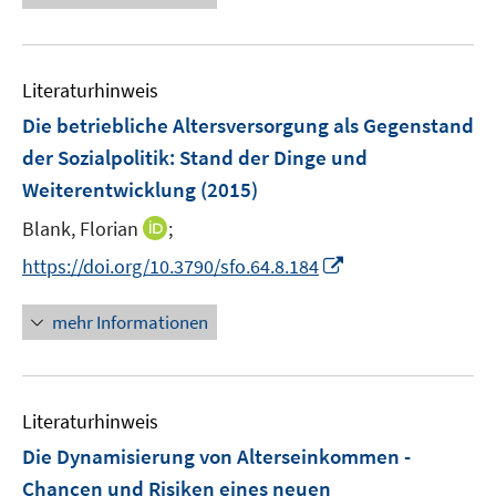
f
e
n
f
u
e
n
e
n
e
Literaturhinweis
m
n
F
Die betriebliche Altersversorgung als Gegenstand
e
der Sozialpolitik
:
Stand der Dinge und
n
Weiterentwicklung
(2015)
s
t
I
Blank, Florian
;
e
n
I
https://doi.org/10.3790/sfo.64.8.184
r
n
n
ö
e
n
mehr Informationen
f
u
e
f
e
u
n
m
e
e
F
Literaturhinweis
m
n
e
F
Die Dynamisierung von Alterseinkommen -
n
e
Chancen und Risiken eines neuen
s