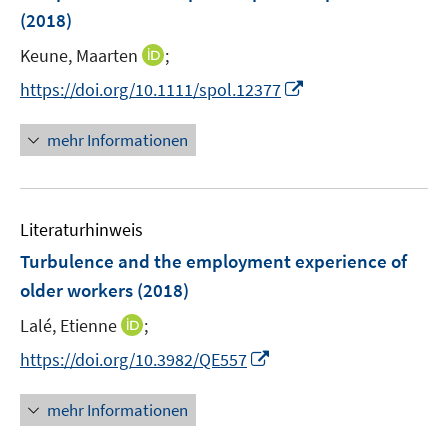
n
(2018)
s
t
I
Keune, Maarten
;
e
n
I
https://doi.org/10.1111/spol.12377
r
n
n
ö
e
n
mehr Informationen
f
u
e
f
e
u
n
m
e
e
F
Literaturhinweis
m
n
e
F
Turbulence and the employment experience of
n
e
older workers
(2018)
s
n
t
I
Lalé, Etienne
;
s
e
n
t
I
https://doi.org/10.3982/QE557
r
n
e
n
ö
e
r
n
mehr Informationen
f
u
ö
e
f
e
f