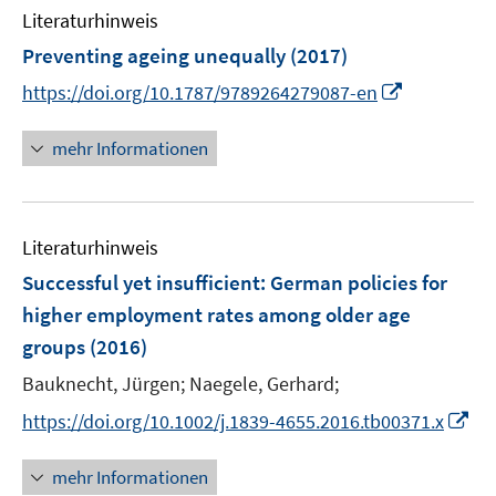
n
Literaturhinweis
e
Preventing ageing unequally
(2017)
n
I
https://doi.org/10.1787/9789264279087-en
n
n
mehr Informationen
e
u
e
Literaturhinweis
m
F
Successful yet insufficient
:
German policies for
e
higher employment rates among older age
n
groups
(2016)
s
t
Bauknecht, Jürgen;
Naegele, Gerhard;
e
I
https://doi.org/10.1002/j.1839-4655.2016.tb00371.x
r
n
ö
n
mehr Informationen
f