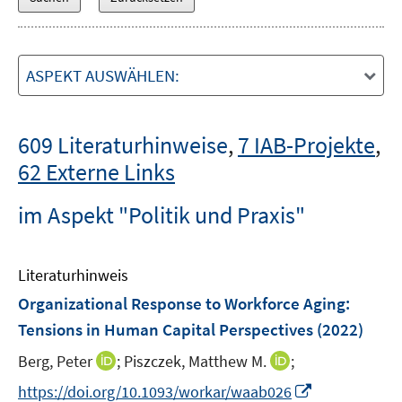
ASPEKT AUSWÄHLEN:
609 Literaturhinweise
,
7 IAB-Projekte
,
62 Externe Links
im Aspekt "Politik und Praxis"
Literaturhinweis
Organizational Response to Workforce Aging:
Tensions in Human Capital Perspectives
(2022)
I
I
Berg, Peter
;
Piszczek, Matthew M.
;
n
n
I
https://doi.org/10.1093/workar/waab026