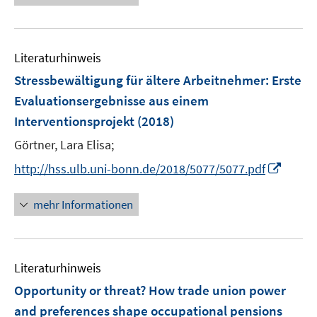
f
e
f
u
n
e
e
Literaturhinweis
m
n
F
Stressbewältigung für ältere Arbeitnehmer
:
Erste
e
Evaluationsergebnisse aus einem
n
Interventionsprojekt
(2018)
s
t
Görtner, Lara Elisa;
e
I
http://hss.ulb.uni-bonn.de/2018/5077/5077.pdf
r
n
ö
n
mehr Informationen
f
e
f
u
n
e
e
Literaturhinweis
m
n
F
Opportunity or threat? How trade union power
e
and preferences shape occupational pensions