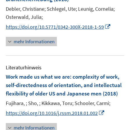
s
r
e
t
Debler, Christiane;
Schlegel, Ute;
Leunig, Cornelia;
ö
r
e
Osterwald, Julia;
f
ö
r
f
I
https://doi.org/10.5771/0342-300X-2018-1-59
f
ö
n
n
f
f
e
n
n
mehr Informationen
f
n
e
e
n
u
n
e
e
n
Literaturhinweis
m
F
Work made us what we are: complexity of work,
e
self-directedness of orientation, and intellectual
n
flexibility of older US and Japanese men
(2018)
s
t
Fujihara, ;
Sho, ;
Kikkawa, Toru;
Schooler, Carmi;
e
I
https://doi.org/10.1016/j.rssm.2018.01.002
r
n
ö
n
mehr Informationen