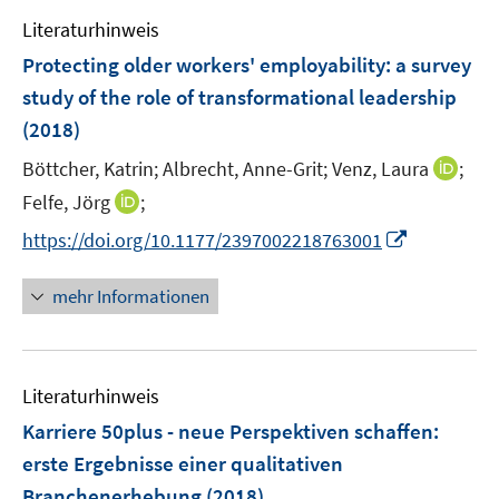
e
n
e
Literaturhinweis
m
s
n
F
Protecting older workers' employability
:
a survey
t
e
e
study of the role of transformational leadership
n
r
(2018)
s
ö
t
I
Böttcher, Katrin;
Albrecht, Anne-Grit;
Venz, Laura
;
f
e
n
f
I
Felfe, Jörg
;
r
n
n
n
I
https://doi.org/10.1177/2397002218763001
ö
e
e
n
n
f
u
n
e
n
mehr Informationen
f
e
u
e
n
m
e
u
e
F
m
e
n
e
F
Literaturhinweis
m
n
e
F
Karriere 50plus - neue Perspektiven schaffen
:
s
n
e
t
erste Ergebnisse einer qualitativen
s
n
e
Branchenerhebung
t
(2018)