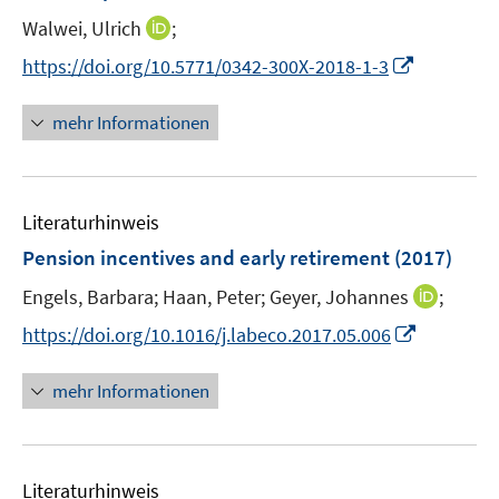
t
I
Walwei, Ulrich
;
e
n
I
https://doi.org/10.5771/0342-300X-2018-1-3
r
n
n
ö
e
n
mehr Informationen
f
u
e
f
e
u
n
m
e
e
F
Literaturhinweis
m
n
e
F
Pension incentives and early retirement
(2017)
n
e
s
I
Engels, Barbara;
Haan, Peter;
Geyer, Johannes
;
n
t
n
s
I
https://doi.org/10.1016/j.labeco.2017.05.006
e
n
t
n
r
e
e
n
mehr Informationen
ö
u
r
e
f
e
ö
u
f
m
f
e
n
F
Literaturhinweis
f
m