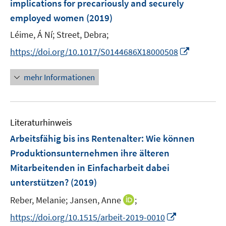
implications for precariously and securely
t
t
n
e
e
employed women
(2019)
s
r
r
t
Léime, Á Ní;
Street, Debra;
ö
ö
e
I
https://doi.org/10.1017/S0144686X18000508
f
f
r
n
f
f
ö
n
n
n
mehr Informationen
f
e
e
e
f
u
n
n
n
e
e
Literaturhinweis
m
n
F
Arbeitsfähig bis ins Rentenalter: Wie können
e
Produktionsunternehmen ihre älteren
n
Mitarbeitenden in Einfacharbeit dabei
s
unterstützen?
(2019)
t
e
I
Reber, Melanie;
Jansen, Anne
;
r
n
I
https://doi.org/10.1515/arbeit-2019-0010
ö
n