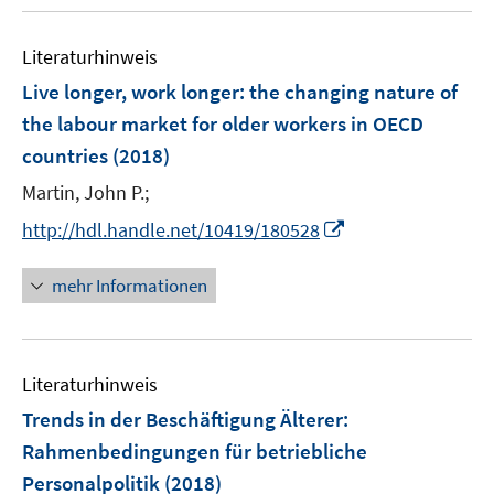
u
n
m
f
e
e
F
n
Literaturhinweis
m
n
e
e
F
Live longer, work longer
:
the changing nature of
n
n
e
the labour market for older workers in OECD
s
n
countries
(2018)
t
s
e
t
Martin, John P.;
r
e
I
http://hdl.handle.net/10419/180528
ö
r
n
f
ö
n
mehr Informationen
f
f
e
n
f
u
e
n
e
n
e
Literaturhinweis
m
n
F
Trends in der Beschäftigung Älterer
:
e
Rahmenbedingungen für betriebliche
n
Personalpolitik
(2018)
s