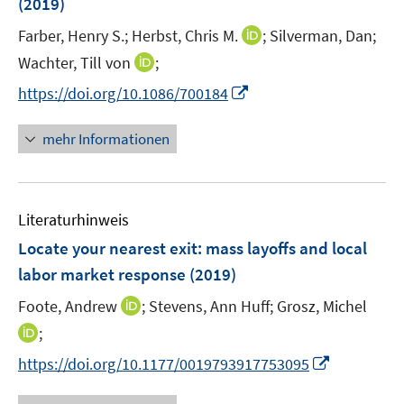
(2019)
s
t
I
Farber, Henry S.;
Herbst, Chris M.
;
Silverman, Dan;
e
n
I
Wachter, Till von
;
r
n
n
I
https://doi.org/10.1086/700184
ö
e
n
n
f
u
e
n
mehr Informationen
f
e
u
e
n
m
e
u
e
F
m
e
n
e
F
Literaturhinweis
m
n
e
F
Locate your nearest exit
:
mass layoffs and local
s
n
e
t
labor market response
(2019)
s
n
e
t
I
Foote, Andrew
;
Stevens, Ann Huff;
Grosz, Michel
s
r
e
n
t
I
;
ö
r
n
e
n
f
I
https://doi.org/10.1177/0019793917753095
ö
e
r
n
f
n
f
u
ö
e
n