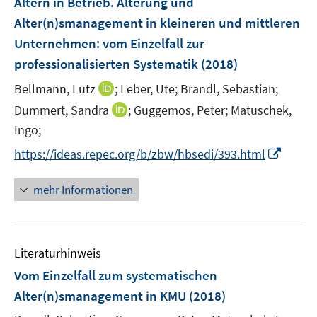
Altern in Betrieb. Alterung und
e
Alter(n)smanagement in kleineren und mittleren
n
Unternehmen
:
vom Einzelfall zur
s
professionalisierten Systematik
(2018)
t
e
I
Bellmann, Lutz
;
Leber, Ute;
Brandl, Sebastian;
r
n
I
Dummert, Sandra
;
Guggemos, Peter;
Matuschek,
ö
n
n
Ingo;
f
e
n
f
I
https://ideas.repec.org/b/zbw/hbsedi/393.html
u
e
n
n
e
u
e
n
mehr Informationen
m
e
n
e
F
m
u
e
F
e
n
e
Literaturhinweis
m
s
n
F
Vom Einzelfall zum systematischen
t
s
e
e
Alter(n)smanagement in KMU
(2018)
t
n
r
e