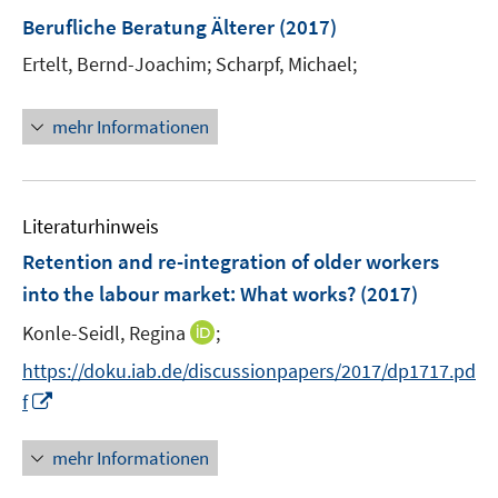
e
e
n
F
Berufliche Beratung Älterer
(2017)
n
n
e
e
Ertelt, Bernd-Joachim;
Scharpf, Michael;
s
n
n
t
s
e
t
mehr Informationen
r
e
ö
r
f
ö
f
Literaturhinweis
f
n
f
Retention and re-integration of older workers
e
n
into the labour market: What works?
(2017)
n
e
I
Konle-Seidl, Regina
;
n
n
https://doku.iab.de/discussionpapers/2017/dp1717.pd
n
I
f
e
n
u
n
mehr Informationen
e
e
m