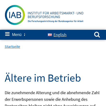
Springe
zum
Inhalt
Suchen nach:
≡
English
Menü
✘
Startseite
Ältere im Betrieb
Die zunehmende Alterung und die abnehmende Zahl
der Erwerbspersonen sowie die Anhebung des
Rentenalters bleiben nicht ohne Auswirkungen auf