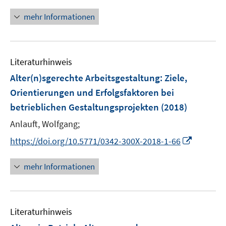
n
f
e
n
mehr Informationen
f
u
e
n
e
u
e
m
e
n
F
Literaturhinweis
m
e
F
Alter(n)sgerechte Arbeitsgestaltung: Ziele,
n
e
Orientierungen und Erfolgsfaktoren bei
s
n
betrieblichen Gestaltungsprojekten
t
(2018)
s
e
t
Anlauft, Wolfgang;
r
e
I
https://doi.org/10.5771/0342-300X-2018-1-66
ö
r
n
f
ö
n
mehr Informationen
f
f
e
n
f
u
e
n
e
n
e
Literaturhinweis
m
n
F