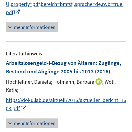
U,property=pdf,bereich=bmfsfj,sprache=de,rwb=true.
f
I
f
pdf
n
n
n
e
mehr Informationen
e
n
u
e
Literaturhinweis
m
F
Arbeitslosengeld-I-Bezug von Älteren: Zugänge,
e
Bestand und Abgänge 2005 bis 2013
(2016)
n
I
Hochfellner, Daniela;
Hofmann, Barbara
;
Wolf,
s
n
t
Katja;
n
e
https://doku.iab.de/aktuell/2016/aktueller_bericht_16
e
r
I
03.pdf
u
ö
n
e
f
n
mehr Informationen
m
f
e
F
n