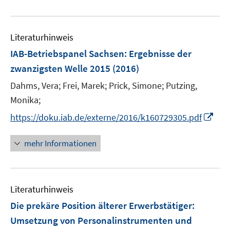
e
f
u
n
e
e
Literaturhinweis
m
n
F
IAB-Betriebspanel Sachsen
:
Ergebnisse der
e
zwanzigsten Welle 2015
(2016)
n
Dahms, Vera;
Frei, Marek;
Prick, Simone;
Putzing,
s
t
Monika;
e
I
https://doku.iab.de/externe/2016/k160729305.pdf
r
n
ö
n
mehr Informationen
f
e
f
u
n
e
e
Literaturhinweis
m
n
F
Die prekäre Position älterer Erwerbstätiger:
e
Umsetzung von Personalinstrumenten und
n