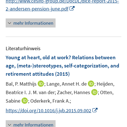
http://www.cesifo-group.de/DocDL/dice-report-2015-
n
t
I
2-andersen-pension-june.pdf
e
e
n
u
r
n
mehr Informationen
e
ö
e
m
f
u
F
f
e
e
n
Literaturhinweis
m
n
e
F
Young at heart, old at work? Relations between
s
n
e
age, (meta-)stereotypes, self-categorization, and
t
n
e
retirement attitudes
(2015)
s
r
t
I
I
Bal, P. Matthijs
;
Lange, Annet H. de
;
Heijden,
ö
e
n
n
I
Beatrice I. J. M. van der;
Zacher, Hannes
;
Otten,
f
r
n
n
n
f
I
Sabine
;
Oderkerk, Frank A.;
ö
e
e
n
n
n
I
f
https://doi.org/10.1016/j.jvb.2015.09.002
u
u
e
e
n
n
f
e
e
u
n
e
n
n
m
m
mehr Informationen
e