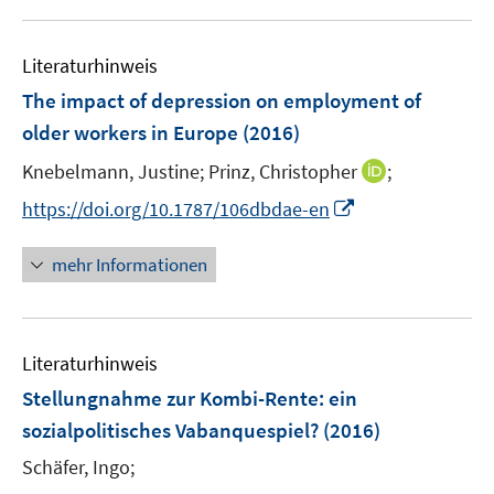
u
e
e
e
n
n
Literaturhinweis
m
s
F
The impact of depression on employment of
t
e
e
older workers in Europe
(2016)
n
r
I
Knebelmann, Justine;
Prinz, Christopher
;
s
ö
n
t
I
f
https://doi.org/10.1787/106dbdae-en
n
e
n
f
e
r
n
n
mehr Informationen
u
ö
e
e
e
f
u
n
m
f
e
F
n
Literaturhinweis
m
e
e
F
Stellungnahme zur Kombi-Rente
:
ein
n
n
e
sozialpolitisches Vabanquespiel?
(2016)
s
n
t
Schäfer, Ingo;
s
e