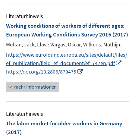
u
F
e
e
Literaturhinweis
m
n
F
Working conditions of workers of different ages
:
s
e
European Working Conditions Survey 2015
(2017)
t
n
e
Mullan, Jack;
Llave Vargas, Oscar;
Wilkens, Mathijn;
s
r
t
https://www.eurofound.europa.eu/sites/default/files/
ö
e
I
ef_publication/field_ef_document/ef1747en.pdf
f
r
n
f
I
https://doi.org/10.2806/879475
ö
n
n
n
f
e
e
n
mehr Informationen
f
u
n
e
n
e
u
e
m
e
n
F
Literaturhinweis
m
e
F
The labor market for older workers in Germany
n
e
(2017)
s