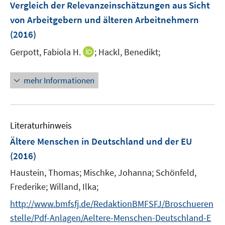
Vergleich der Relevanzeinschätzungen aus Sicht
s
von Arbeitgebern und älteren Arbeitnehmern
t
e
(2016)
r
I
Gerpott, Fabiola H.
;
Hackl, Benedikt;
ö
n
f
n
mehr Informationen
f
e
n
u
e
e
n
m
Literaturhinweis
F
Ältere Menschen in Deutschland und der EU
e
(2016)
n
s
Haustein, Thomas;
Mischke, Johanna;
Schönfeld,
t
Frederike;
Willand, Ilka;
e
http://www.bmfsfj.de/RedaktionBMFSFJ/Broschueren
r
stelle/Pdf-Anlagen/Aeltere-Menschen-Deutschland-E
ö