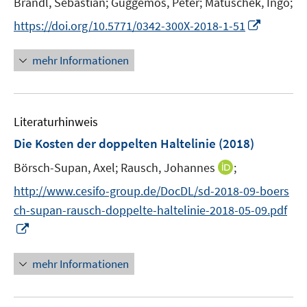
Brandl, Sebastian;
Guggemos, Peter;
Matuschek, Ingo;
s
ö
r
t
I
f
https://doi.org/10.5771/0342-300X-2018-1-51
ö
e
n
f
f
r
n
n
mehr Informationen
f
ö
e
e
n
f
u
n
e
f
e
n
n
Literaturhinweis
m
e
F
Die Kosten der doppelten Haltelinie
(2018)
n
e
I
Börsch-Supan, Axel;
Rausch, Johannes
;
n
n
s
http://www.cesifo-group.de/DocDL/sd-2018-09-boers
n
t
ch-supan-rausch-doppelte-haltelinie-2018-05-09.pdf
e
e
I
u
r
n
e
ö
n
mehr Informationen
m
f
e
F
f
u
e
n