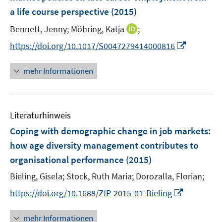
n
e
a life course perspective
t
(2015)
s
r
e
t
I
Bennett, Jenny;
Möhring, Katja
;
ö
r
e
n
f
I
https://doi.org/10.1017/S0047279414000816
ö
r
n
f
n
f
ö
e
n
n
f
mehr Informationen
f
u
e
e
n
f
e
n
u
e
n
m
e
n
e
F
Literaturhinweis
m
n
e
F
Coping with demographic change in job markets
:
n
e
how age diversity management contributes to
s
n
organisational performance
(2015)
t
s
e
t
Bieling, Gisela;
Stock, Ruth Maria;
Dorozalla, Florian;
r
e
I
https://doi.org/10.1688/ZfP-2015-01-Bieling
ö
r
n
f
ö
n
mehr Informationen
f