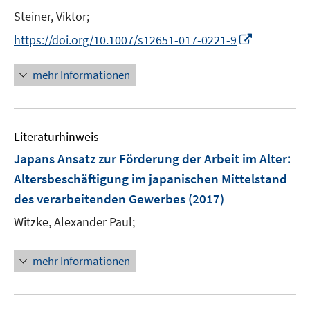
n
t
Steiner, Viktor;
s
e
t
I
https://doi.org/10.1007/s12651-017-0221-9
r
e
n
ö
r
n
mehr Informationen
f
ö
e
f
f
u
n
f
e
e
n
Literaturhinweis
m
n
e
F
Japans Ansatz zur Förderung der Arbeit im Alter
:
n
e
Altersbeschäftigung im japanischen Mittelstand
n
des verarbeitenden Gewerbes
(2017)
s
t
Witzke, Alexander Paul;
e
r
mehr Informationen
ö
f
f