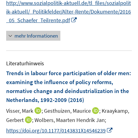
t
http://www.sozialpolitik-aktuell.de/tl_files/sozialpolit
r
e
ik-aktuell/_Politikfelder/Alter-Rente/Dokumente/2016
ö
r
I
_05_Schaefer_Teilrente.pdf
f
ö
n
f
f
n
n
mehr Informationen
f
e
e
n
u
n
e
e
n
Literaturhinweis
m
F
Trends in labour force participation of older men
:
e
examining the influence of policy reforms,
n
normative change and deindustrialization in the
s
Netherlands, 1992-2009
(2016)
t
e
I
I
Visser, Mark
;
Gesthuizen, Maurice
;
Kraaykamp,
r
n
n
I
Gerbert
;
Wolbers, Maarten Hendrik Jan;
ö
n
n
n
I
f
https://doi.org/10.1177/0143831X14546239
e
e
n
n
f