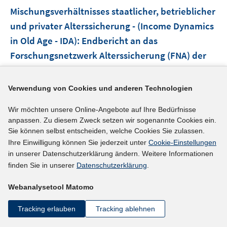
n
Mischungsverhältnisses staatlicher, betrieblicher
t
s
e
und privater Alterssicherung - (Income Dynamics
t
r
e
in Old Age - IDA)
:
Endbericht an das
ö
r
Forschungsnetzwerk Alterssicherung (FNA) der
f
ö
Deutschen Rentenversicherung Bund
(2015)
f
f
n
I
Fachinger, Uwe;
Künemund, Harald
f
;
Schmähl,
Verwendung von Cookies und anderen Technologien
e
n
n
Winfried;
Laguna, Elma;
Unger, Katharina;
Koch,
n
Wir möchten unsere Online-Angebote auf Ihre Bedürfnisse
n
e
Hellen;
anpassen. Zu diesem Zweck setzen wir sogenannte Cookies ein.
e
n
Sie können selbst entscheiden, welche Cookies Sie zulassen.
http://www.fna-rv.de/SharedDocs/Downloads/DE/FN
u
Ihre Einwilligung können Sie jederzeit unter
Cookie-Einstellungen
A/Projektberichte/Projektbericht%202010-05.pdf?__bl
e
in unserer Datenschutzerklärung ändern. Weitere Informationen
I
m
ob=publicationFile&v=4
finden Sie in unserer
Datenschutzerklärung
.
n
F
n
e
mehr Informationen
Webanalysetool Matomo
e
n
u
s
Tracking erlauben
Tracking ablehnen
e
t