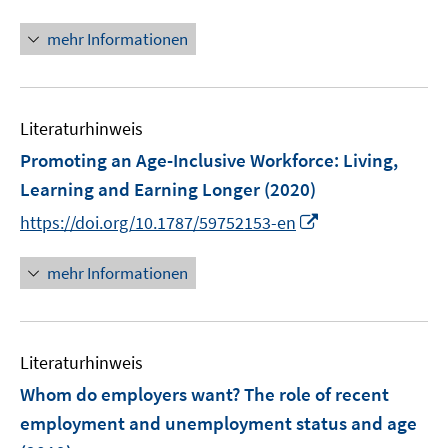
n
n
n
e
e
n
mehr Informationen
u
u
e
e
e
u
m
m
e
F
F
Literaturhinweis
m
e
e
F
Promoting an Age-Inclusive Workforce
:
Living,
n
n
e
Learning and Earning Longer
(2020)
s
s
n
t
t
I
https://doi.org/10.1787/59752153-en
s
e
e
n
t
r
r
n
mehr Informationen
e
ö
ö
e
r
f
f
u
ö
f
f
e
f
n
n
Literaturhinweis
m
f
e
e
F
Whom do employers want? The role of recent
n
n
n
e
e
employment and unemployment status and age
n
n