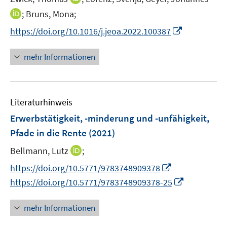
f
e
n
f
I
;
Bruns, Mona;
r
n
n
n
I
https://doi.org/10.1016/j.jeoa.2022.100387
ö
e
e
n
n
f
u
n
e
n
mehr Informationen
f
e
u
e
n
m
e
u
e
F
m
e
n
e
F
Literaturhinweis
m
n
e
F
Erwerbstätigkeit, -minderung und -unfähigkeit,
s
n
e
t
Pfade in die Rente
(2021)
s
n
e
t
I
Bellmann, Lutz
;
s
r
e
n
t
I
https://doi.org/10.5771/9783748909378
ö
r
n
e
n
f
I
https://doi.org/10.5771/9783748909378-25
ö
e
r
n
f
n
f
u
ö
e
n
n
f
mehr Informationen
e
f
u
e
e
n
m
f