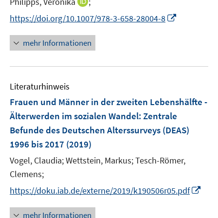
I
Philipps, Veronika
;
ö
ö
r
n
f
f
I
https://doi.org/10.1007/978-3-658-28004-8
ö
n
f
f
n
f
e
n
n
n
mehr Informationen
f
u
e
e
e
n
e
n
n
u
e
m
e
n
F
Literaturhinweis
m
e
F
Frauen und Männer in der zweiten Lebenshälfte -
n
e
Älterwerden im sozialen Wandel
:
Zentrale
s
n
Befunde des Deutschen Alterssurveys (DEAS)
t
s
e
1996 bis 2017
(2019)
t
r
e
Vogel, Claudia;
Wettstein, Markus;
Tesch-Römer,
ö
r
Clemens;
f
ö
f
I
https://doku.iab.de/externe/2019/k190506r05.pdf
f
n
n
f
e
n
mehr Informationen
n