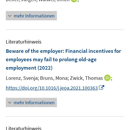
f
n
n
n
n
t
f
s
n
e
e
e
n
t
mehr Informationen
e
n
n
r
e
e
u
ö
n
r
e
f
ö
m
Literaturhinweis
f
f
F
n
f
Beware of the employer: Financial incentives for
e
e
n
employees may fail to prolong old-age
n
n
e
employment
(2022)
s
n
t
I
Lorenz, Svenja;
Bruns, Mona;
Zwick, Thomas
;
e
n
I
https://doi.org/10.1016/j.jeoa.2021.100363
r
n
n
ö
e
n
mehr Informationen
f
u
e
f
e
u
n
m
e
e
F
Literaturhinweis
m