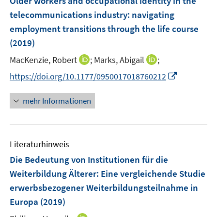
Older workers and occupational identity in the
s
n
e
t
telecommunications industry
:
navigating
s
n
e
employment transitions through the life course
t
s
r
e
(2019)
t
ö
r
e
I
I
MacKenzie, Robert
;
Marks, Abigail
;
f
ö
r
n
n
f
f
I
https://doi.org/10.1177/0950017018760212
ö
n
n
n
f
n
f
e
e
e
n
n
mehr Informationen
f
u
u
n
e
e
n
e
e
n
u
e
m
m
e
n
F
F
Literaturhinweis
m
e
e
F
Die Bedeutung von Institutionen für die
n
n
e
Weiterbildung Älterer
:
Eine vergleichende Studie
s
s
n
erwerbsbezogener Weiterbildungsteilnahme in
t
t
s
e
e
Europa
(2019)
t
r
r
e