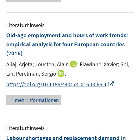
u
e
e
u
m
e
F
Literaturhinweis
m
e
F
Old-age employment and hours of work trends
:
n
e
empirical analysis for four European countries
s
n
(2016)
t
s
e
t
I
Aliaj, Arjeta;
Jousten, Alain
;
Flawinne, Xavier;
Shi,
r
e
n
I
Lin;
Perelman, Sergio
;
ö
r
n
n
f
I
https://doi.org/10.1186/s40174-016-0066-1
ö
e
n
f
n
f
u
e
n
n
mehr Informationen
f
e
u
e
e
n
m
e
n
u
e
F
m
e
n
e
F
Literaturhinweis
m
n
e
F
Labour shortages and replacement demand in
s