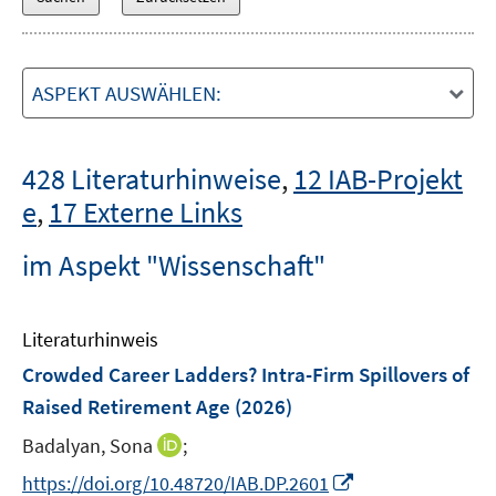
ASPEKT AUSWÄHLEN:
428 Literaturhinweise
,
12 IAB-Projekt
e
,
17 Externe Links
im Aspekt "Wissenschaft"
Literaturhinweis
Crowded Career Ladders? Intra-Firm Spillovers of
Raised Retirement Age
(2026)
I
Badalyan, Sona
;
n
I
https://doi.org/10.48720/IAB.DP.2601