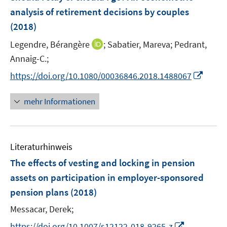
n
n
e
t
t
analysis of retirement decisions by couples
s
s
n
e
e
(2018)
t
t
s
r
r
e
e
t
I
Legendre, Bérangère
;
Sabatier, Mareva;
Pedrant,
ö
ö
r
r
e
n
Annaig-C.;
f
f
ö
ö
r
n
f
f
I
f
f
https://doi.org/10.1080/00036846.2018.1488067
ö
e
n
n
n
f
f
f
u
e
e
n
n
n
mehr Informationen
f
e
n
n
e
e
e
n
m
u
n
n
e
F
e
n
e
Literaturhinweis
m
n
F
The effects of vesting and locking in pension
s
e
assets on participation in employer-sponsored
t
n
e
pension plans
(2018)
s
r
t
Messacar, Derek;
ö
e
I
https://doi.org/10.1007/s12122-018-9265-z
f