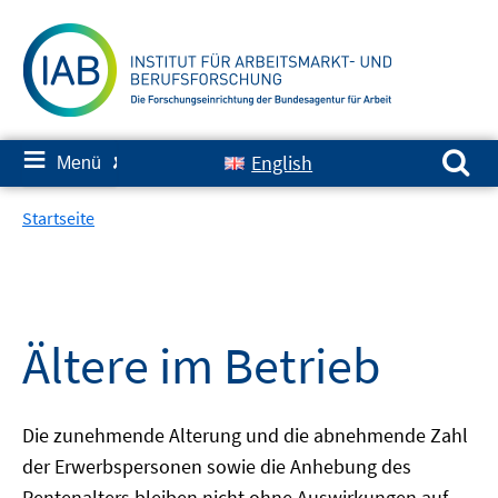
Springe
zum
Inhalt
Suchen nach:
≡
English
Menü
✘
Startseite
Ältere im Betrieb
Die zunehmende Alterung und die abnehmende Zahl
der Erwerbspersonen sowie die Anhebung des
Rentenalters bleiben nicht ohne Auswirkungen auf