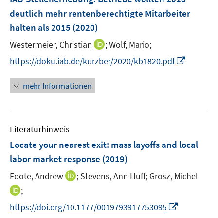
s
e
deutlich mehr rentenberechtigte Mitarbeiter
t
n
e
halten als 2015
(2020)
s
r
t
I
Westermeier, Christian
;
Wolf, Mario;
ö
e
n
I
f
https://doku.iab.de/kurzber/2020/kb1820.pdf
r
n
n
f
ö
e
n
n
mehr Informationen
f
u
e
e
f
e
u
n
n
m
e
e
F
Literaturhinweis
m
n
e
F
Locate your nearest exit
:
mass layoffs and local
n
e
labor market response
(2019)
s
n
t
I
Foote, Andrew
;
Stevens, Ann Huff;
Grosz, Michel
s
e
n
t
I
;
r
n
e
n
I
https://doi.org/10.1177/0019793917753095
ö
e
r
n
n