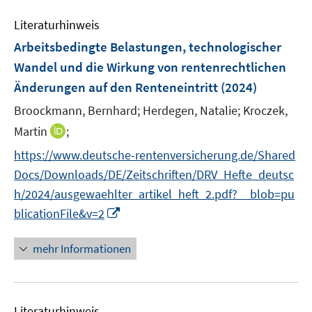
n
m
e
e
F
Literaturhinweis
m
n
e
F
Arbeitsbedingte Belastungen, technologischer
n
e
Wandel und die Wirkung von rentenrechtlichen
s
n
Änderungen auf den Renteneintritt
t
(2024)
s
e
t
Broockmann, Bernhard;
Herdegen, Natalie;
Kroczek,
r
e
I
Martin
;
ö
r
n
f
https://www.deutsche-rentenversicherung.de/Shared
ö
n
f
Docs/Downloads/DE/Zeitschriften/DRV_Hefte_deutsc
f
e
n
f
h/2024/ausgewaehlter_artikel_heft_2.pdf?__blob=pu
u
e
n
I
blicationFile&v=2
e
n
e
n
m
n
n
F
mehr Informationen
e
e
u
n
e
s
Literaturhinweis
m