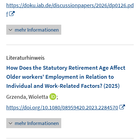
n
n
https://doku.iab.de/discussionpapers/2026/dp0126.pd
e
n
I
f
u
e
n
e
u
n
mehr Informationen
m
e
e
F
m
u
e
F
e
n
e
Literaturhinweis
m
s
n
F
How Does the Statutory Retirement Age Affect
t
s
e
e
Older workers' Employment in Relation to
t
n
r
Individual and Work‐Related Factors?
e
(2025)
s
ö
r
t
I
Grzenda, Wioletta
;
f
ö
e
n
f
I
https://doi.org/10.1080/08959420.2023.2284570
f
r
n
n
n
f
ö
e
e
n
n
mehr Informationen
f
u
n
e
e
f
e
u
n