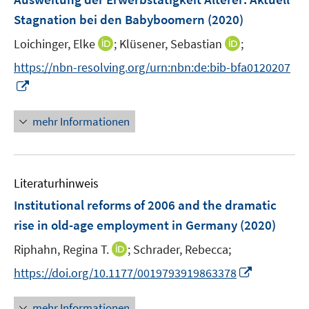
n
n
e
Stagnation bei den Babyboomern
(2020)
s
n
t
I
I
Loichinger, Elke
;
Klüsener, Sebastian
;
s
e
n
n
t
https://nbn-resolving.org/urn:nbn:de:bib-bfa0120207
r
n
n
e
I
ö
e
e
r
n
f
u
u
ö
n
mehr Informationen
f
e
e
f
e
n
m
m
f
u
e
F
F
n
e
n
e
e
e
Literaturhinweis
m
n
n
n
F
Institutional reforms of 2006 and the dramatic
s
s
e
rise in old-age employment in Germany
(2020)
t
t
n
e
e
I
Riphahn, Regina T.
;
Schrader, Rebecca;
s
r
r
n
t
I
https://doi.org/10.1177/0019793919863378
ö
ö
n
e
n
f
f
e
r
n
mehr Informationen
f
f