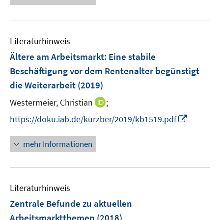
n
e
e
u
n
e
Literaturhinweis
m
F
Ältere am Arbeitsmarkt: Eine stabile
e
Beschäftigung vor dem Rentenalter begünstigt
n
die Weiterarbeit
(2019)
s
t
I
Westermeier, Christian
;
e
n
I
https://doku.iab.de/kurzber/2019/kb1519.pdf
r
n
n
ö
e
n
mehr Informationen
f
u
e
f
e
u
n
m
e
e
F
Literaturhinweis
m
n
e
F
Zentrale Befunde zu aktuellen
n
e
Arbeitsmarktthemen
(2018)
s