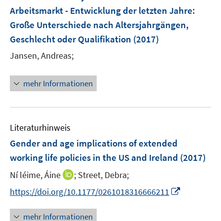
n
n
e
Arbeitsmarkt - Entwicklung der letzten Jahre
:
s
n
Große Unterschiede nach Altersjahrgängen,
t
s
e
Geschlecht oder Qualifikation
(2017)
t
r
e
Jansen, Andreas;
ö
r
f
ö
mehr Informationen
f
f
n
f
e
n
n
e
Literaturhinweis
n
Gender and age implications of extended
working life policies in the US and Ireland
(2017)
I
Ní léime, Áine
;
Street, Debra;
n
I
https://doi.org/10.1177/0261018316666211
n
n
e
n
mehr Informationen