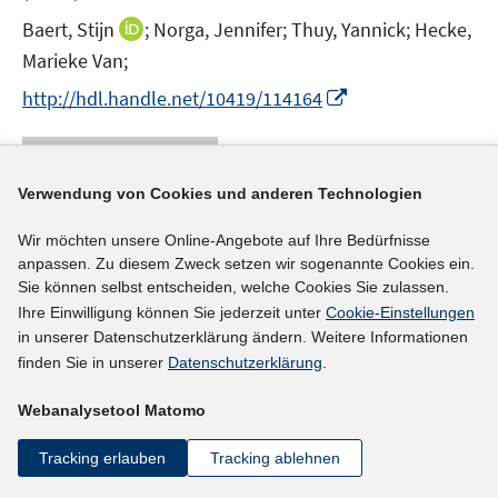
t
I
Baert, Stijn
;
Norga, Jennifer;
Thuy, Yannick;
Hecke,
e
n
Marieke Van;
r
n
I
http://hdl.handle.net/10419/114164
ö
e
n
f
u
n
mehr Informationen
f
e
e
n
m
Verwendung von Cookies und anderen Technologien
u
e
F
e
n
e
Wir möchten unsere Online-Angebote auf Ihre Bedürfnisse
Literaturhinweis
m
anpassen. Zu diesem Zweck setzen wir sogenannte Cookies ein.
n
F
The (performance) management of retirement
Sie können selbst entscheiden, welche Cookies Sie zulassen.
s
e
Ihre Einwilligung können Sie jederzeit unter
Cookie-Einstellungen
and the limits of individual choice
(2015)
t
n
in unserer Datenschutzerklärung ändern. Weitere Informationen
e
I
I
Beck, Vanessa
;
Williams, Glynne
;
s
finden Sie in unserer
Datenschutzerklärung
.
r
n
n
t
I
https://doi.org/10.1177/0950017014559963
ö
n
n
Webanalysetool Matomo
e
n
f
e
e
r
n
mehr Informationen
f
Tracking erlauben
Tracking ablehnen
u
u
ö
e
n
e
e
f