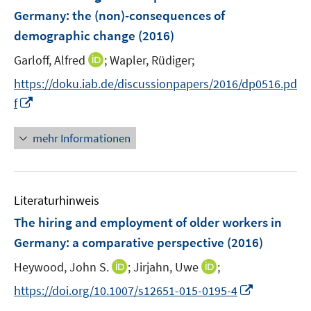
n
e
t
Germany
:
the (non)-consequences of
s
n
e
demographic change
(2016)
t
s
r
e
t
I
Garloff, Alfred
;
Wapler, Rüdiger;
ö
r
e
n
f
https://doku.iab.de/discussionpapers/2016/dp0516.pd
ö
r
n
f
I
f
f
ö
e
n
n
f
f
u
e
n
n
mehr Informationen
f
e
n
e
e
n
m
u
n
e
F
e
n
e
Literaturhinweis
m
n
F
The hiring and employment of older workers in
s
e
Germany
:
a comparative perspective
(2016)
t
n
e
I
I
Heywood, John S.
;
Jirjahn, Uwe
;
s
r
n
n
t
I
https://doi.org/10.1007/s12651-015-0195-4
ö
n
n
e
n
f