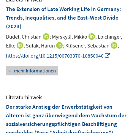
t
F
e
The Extension of Late Working Life in Germany
:
e
r
Trends, Inequalities, and the East–West Divide
n
ö
(2023)
s
f
t
I
I
Dudel, Christian
f
;
Myrskylä, Mikko
;
Loichinger,
e
n
n
n
I
I
I
Elke
;
Sulak, Harun
;
Klüsener, Sebastian
;
r
n
n
e
n
n
n
I
https://doi.org/10.1215/00703370-10850040
ö
e
e
n
n
n
n
n
f
u
u
e
e
e
n
mehr Informationen
f
e
e
u
u
u
e
n
m
m
e
e
e
u
e
F
F
m
m
m
e
n
e
e
F
F
F
Literaturhinweis
m
n
n
e
e
e
F
Der starke Anstieg der Erwerbstätigkeit von
s
s
n
n
n
e
t
t
Älteren ist ganz überwiegend dem Wachstum der
s
s
s
n
e
e
sozialversicherungspflichtigen Beschäftigung
t
t
t
s
r
r
e
e
e
geschuldet (Serie "Arbeitskräftesicherung")