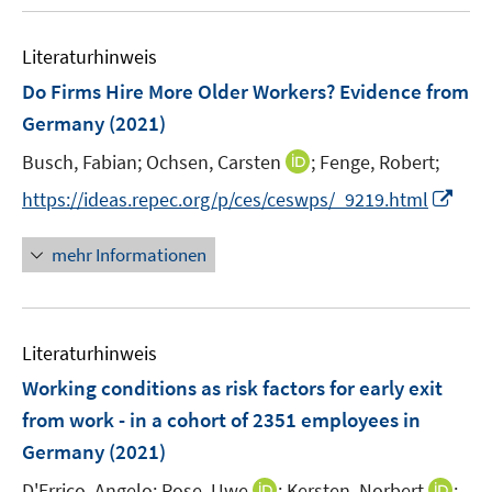
e
n
u
e
F
n
m
e
n
e
e
F
Literaturhinweis
m
n
n
e
F
Do Firms Hire More Older Workers? Evidence from
s
n
e
Germany
(2021)
t
s
n
e
t
I
Busch, Fabian;
Ochsen, Carsten
;
Fenge, Robert;
s
r
e
n
t
I
https://ideas.repec.org/p/ces/ceswps/_9219.html
ö
r
n
e
n
f
ö
e
r
n
mehr Informationen
f
f
u
ö
e
n
f
e
f
u
e
n
m
f
e
n
e
F
n
Literaturhinweis
m
n
e
e
F
Working conditions as risk factors for early exit
n
n
e
from work - in a cohort of 2351 employees in
s
n
Germany
(2021)
t
s
e
t
I
I
D'Errico, Angelo;
Rose, Uwe
;
Kersten, Norbert
;