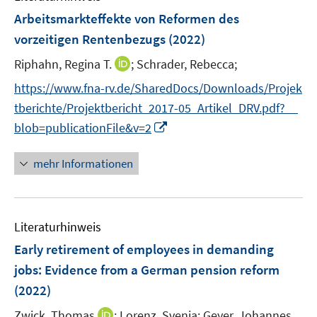
n
e
F
Arbeitsmarkteffekte von Reformen des
n
e
vorzeitigen Rentenbezugs
(2022)
s
n
t
I
Riphahn, Regina T.
;
Schrader, Rebecca;
s
e
n
t
https://www.fna-rv.de/SharedDocs/Downloads/Projek
r
n
e
tberichte/Projektbericht_2017-05_Artikel_DRV.pdf?__
ö
e
r
I
f
blob=publicationFile&v=2
u
ö
n
f
e
f
n
n
mehr Informationen
m
f
e
e
F
n
u
n
e
e
e
n
n
Literaturhinweis
m
s
F
Early retirement of employees in demanding
t
e
e
jobs: Evidence from a German pension reform
n
r
(2022)
s
ö
t
I
Zwick, Thomas
;
Lorenz, Svenja;
Geyer, Johannes