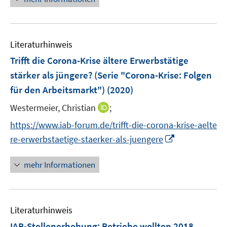
u
ö
e
n
n
e
f
u
e
e
m
f
e
n
n
F
n
Literaturhinweis
m
e
e
F
Trifft die Corona-Krise ältere Erwerbstätige
n
n
e
stärker als jüngere? (Serie "Corona-Krise: Folgen
s
n
für den Arbeitsmarkt")
t
(2020)
s
e
t
I
Westermeier, Christian
;
r
e
n
https://www.iab-forum.de/trifft-die-corona-krise-aelte
ö
r
n
I
f
re-erwerbstaetige-staerker-als-juengere
ö
e
n
f
f
u
n
n
mehr Informationen
f
e
e
e
n
m
u
n
e
F
e
n
e
Literaturhinweis
m
n
F
IAB-Stellenerhebung: Betriebe wollten 2018