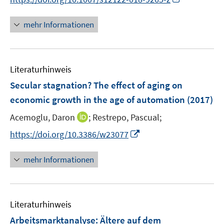
r
n
f
ö
n
n
mehr Informationen
f
e
e
f
u
n
n
e
e
Literaturhinweis
m
n
F
Secular stagnation? The effect of aging on
e
economic growth in the age of automation
(2017)
n
I
Acemoglu, Daron
;
Restrepo, Pascual;
s
n
t
I
https://doi.org/10.3386/w23077
n
e
n
e
r
n
mehr Informationen
u
ö
e
e
f
u
m
f
e
F
n
Literaturhinweis
m
e
e
F
Arbeitsmarktanalyse: Ältere auf dem