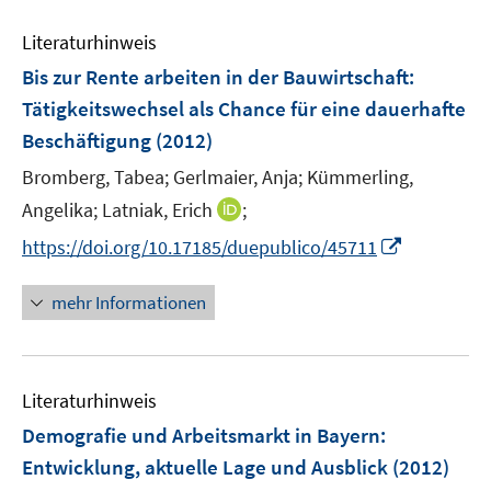
n
n
f
e
e
e
n
Literaturhinweis
m
n
n
e
F
Bis zur Rente arbeiten in der Bauwirtschaft
:
n
e
Tätigkeitswechsel als Chance für eine dauerhafte
n
Beschäftigung
(2012)
s
t
Bromberg, Tabea;
Gerlmaier, Anja;
Kümmerling,
e
I
Angelika;
Latniak, Erich
;
r
n
I
https://doi.org/10.17185/duepublico/45711
ö
n
n
f
e
n
mehr Informationen
f
u
e
n
e
u
e
m
e
n
F
Literaturhinweis
m
e
F
Demografie und Arbeitsmarkt in Bayern
:
n
e
Entwicklung, aktuelle Lage und Ausblick
(2012)
s
n