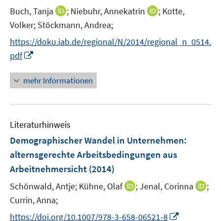
I
I
Buch, Tanja
;
Niebuhr, Annekatrin
;
Kotte,
s
n
n
t
Volker;
Stöckmann, Andrea;
n
n
e
https://doku.iab.de/regional/N/2014/regional_n_0514.
e
e
r
I
pdf
u
u
ö
n
e
e
f
n
mehr Informationen
m
m
f
e
F
F
n
u
e
e
e
e
n
n
n
Literaturhinweis
m
s
s
F
Demographischer Wandel in Unternehmen
:
t
t
e
e
e
alternsgerechte Arbeitsbedingungen aus
n
r
r
Arbeitnehmersicht
(2014)
s
ö
ö
t
I
I
Schönwald, Antje;
Kühne, Olaf
;
Jenal, Corinna
;
f
f
e
n
n
Currin, Anna;
f
f
r
n
n
n
n
I
https://doi.org/10.1007/978-3-658-06521-8
ö