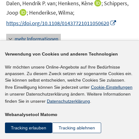
I
Dalen, Hendrik P. van;
Henkens, Kène
;
Schippers,
s
n
t
I
Joop
;
Henderikse, Wilma;
n
e
n
I
https://doi.org/10.1108/01437721011050620
e
r
n
n
u
ö
e
n
mehr Informationen
e
f
u
e
m
f
e
u
F
Verwendung von Cookies und anderen Technologien
n
m
e
e
e
F
Literaturhinweis
m
Wir möchten unsere Online-Angebote auf Ihre Bedürfnisse
n
n
e
F
anpassen. Zu diesem Zweck setzen wir sogenannte Cookies ein.
Giving older workers a voice
:
constraints on the
s
n
Sie können selbst entscheiden, welche Cookies Sie zulassen.
e
t
employment of older people in the North West of
s
Ihre Einwilligung können Sie jederzeit unter
Cookie-Einstellungen
n
e
England
t
(2010)
in unserer Datenschutzerklärung ändern. Weitere Informationen
s
r
e
finden Sie in unserer
Datenschutzerklärung
.
t
I
I
Porcellato, Lorna
;
Carmichael, Fiona
;
Ingham,
ö
r
e
n
n
I
I
Barbara;
Hulme, Claire
;
Prashar, Arvin
f
;
Webanalysetool Matomo
ö
r
n
n
n
n
f
f
I
https://doi.org/10.1177/0950017009353659
ö
e
e
Tracking erlauben
Tracking ablehnen
n
n
n
f
n
f
u
u
e
e
e
n