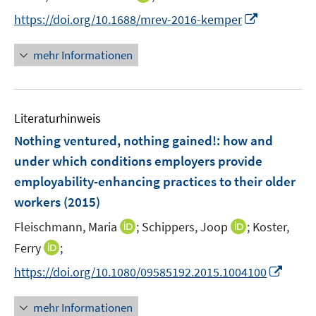
e
n
n
I
https://doi.org/10.1688/mrev-2016-kemper
r
e
n
n
ö
u
e
n
mehr Informationen
f
e
u
e
f
m
e
u
n
F
m
e
e
e
F
Literaturhinweis
m
n
n
e
F
Nothing ventured, nothing gained!
:
how and
s
n
e
t
under which conditions employers provide
s
n
e
employability-enhancing practices to their older
t
s
r
e
workers
(2015)
t
ö
r
e
I
I
Fleischmann, Maria
;
Schippers, Joop
;
Koster,
f
ö
r
n
n
f
I
Ferry
;
f
ö
n
n
n
n
f
I
f
https://doi.org/10.1080/09585192.2015.1004100
e
e
e
n
n
n
f
u
u
n
e
e
n
n
mehr Informationen
e
e
u