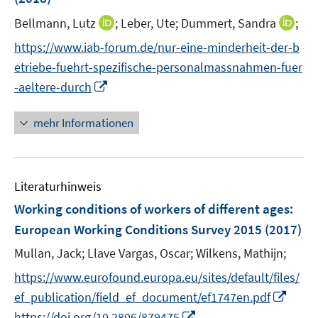
r
e
I
I
Bellmann, Lutz
;
Leber, Ute;
Dummert, Sandra
;
ö
r
n
n
f
https://www.iab-forum.de/nur-eine-minderheit-der-b
ö
n
n
f
etriebe-fuehrt-spezifische-personalmassnahmen-fuer
f
e
e
n
I
f
-aeltere-durch
u
u
e
n
n
e
e
n
n
e
mehr Informationen
m
m
e
n
F
F
u
e
e
e
n
n
Literaturhinweis
m
s
s
F
Working conditions of workers of different ages
:
t
t
e
e
e
European Working Conditions Survey 2015
(2017)
n
r
r
Mullan, Jack;
Llave Vargas, Oscar;
Wilkens, Mathijn;
s
ö
ö
t
https://www.eurofound.europa.eu/sites/default/files/
f
f
e
f
I
f
ef_publication/field_ef_document/ef1747en.pdf
r
n
n
n
I
https://doi.org/10.2806/879475