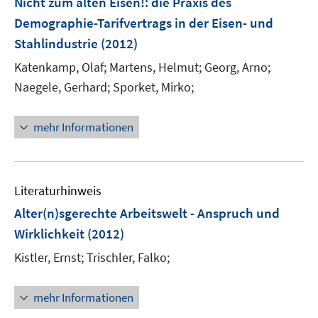
Nicht zum alten Eisen!
:
die Praxis des
s
e
Demographie-Tarifvertrags in der Eisen- und
t
n
e
Stahlindustrie
(2012)
s
r
t
Katenkamp, Olaf;
Martens, Helmut;
Georg, Arno;
ö
e
Naegele, Gerhard;
Sporket, Mirko;
f
r
f
ö
n
mehr Informationen
f
e
f
n
n
e
Literaturhinweis
n
Alter(n)sgerechte Arbeitswelt - Anspruch und
Wirklichkeit
(2012)
Kistler, Ernst;
Trischler, Falko;
mehr Informationen