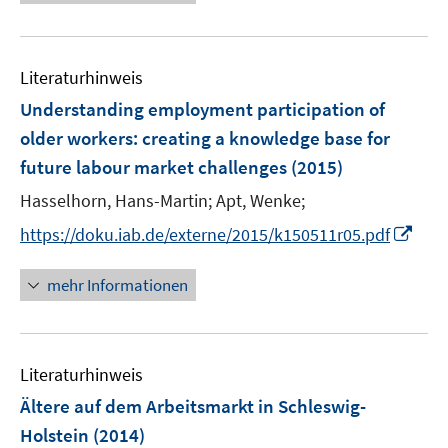
n
e
e
m
m
e
u
n
F
F
m
e
e
e
F
Literaturhinweis
m
n
n
e
F
Understanding employment participation of
s
s
n
e
t
t
older workers
:
creating a knowledge base for
s
n
e
e
future labour market challenges
t
(2015)
s
r
r
e
t
Hasselhorn, Hans-Martin;
Apt, Wenke;
ö
ö
r
e
I
f
f
https://doku.iab.de/externe/2015/k150511r05.pdf
ö
r
n
f
f
f
ö
n
n
n
mehr Informationen
f
f
e
e
e
n
f
u
n
n
e
n
e
n
e
Literaturhinweis
m
n
F
Ältere auf dem Arbeitsmarkt in Schleswig-
e
Holstein
(2014)
n