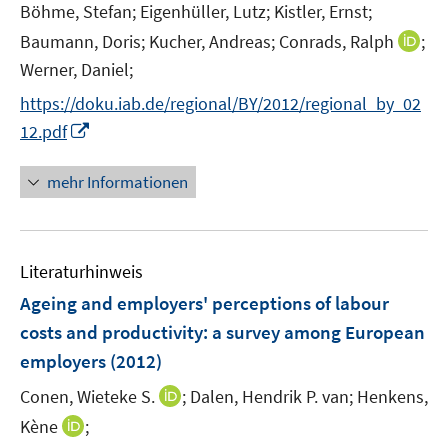
t
Böhme, Stefan;
Eigenhüller, Lutz;
Kistler, Ernst;
s
e
t
I
Baumann, Doris;
Kucher, Andreas;
Conrads, Ralph
;
r
e
n
Werner, Daniel;
ö
r
n
f
https://doku.iab.de/regional/BY/2012/regional_by_02
ö
e
f
I
12.pdf
f
u
n
n
f
e
e
n
mehr Informationen
n
m
n
e
e
F
u
n
e
e
n
Literaturhinweis
m
s
F
Ageing and employers' perceptions of labour
t
e
e
costs and productivity
:
a survey among European
n
r
employers
(2012)
s
ö
t
I
Conen, Wieteke S.
;
Dalen, Hendrik P. van;
Henkens,
f
e
n
f
I
Kène
;
r
n