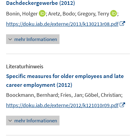
e
Dachdeckergewerbe
(2012)
n
r
I
I
Bonin, Holger
;
Aretz, Bodo;
Gregory, Terry
;
s
ö
n
n
t
I
f
https://doku.iab.de/externe/2013/k130213r08.pdf
n
n
e
n
f
e
e
r
n
n
mehr Informationen
u
u
ö
e
e
e
e
f
u
n
m
m
f
e
F
F
n
Literaturhinweis
m
e
e
e
F
Specific measures for older employees and late
n
n
n
e
career employment
(2012)
s
s
n
t
t
Boockmann, Bernhard;
Fries, Jan;
Göbel, Christian;
s
e
e
t
I
https://doku.iab.de/externe/2012/k121010r09.pdf
r
r
e
n
ö
ö
r
n
mehr Informationen
f
f
ö
e
f
f
f
u