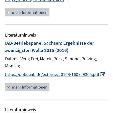
ö
e
n
e
n
f
n
e
n
n
mehr Informationen
f
u
e
n
e
u
e
m
e
n
F
Literaturhinweis
m
e
F
IAB-Betriebspanel Sachsen
:
Ergebnisse der
n
e
zwanzigsten Welle 2015
(2016)
s
n
t
Dahms, Vera;
Frei, Marek;
Prick, Simone;
Putzing,
s
e
t
Monika;
r
e
I
https://doku.iab.de/externe/2016/k160729305.pdf
ö
r
n
f
ö
n
mehr Informationen
f
f
e
n
f
u
e
n
e
n
e
Literaturhinweis
m