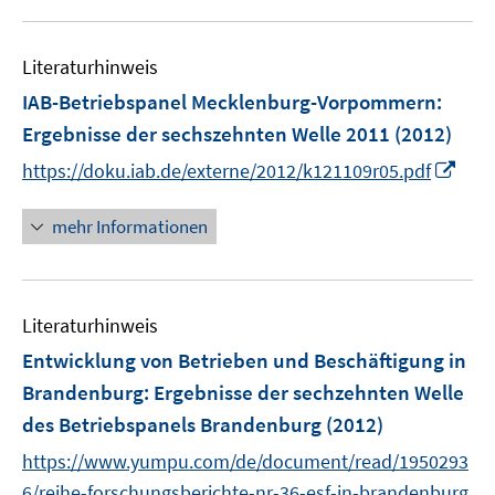
Literaturhinweis
IAB-Betriebspanel Mecklenburg-Vorpommern
:
Ergebnisse der sechszehnten Welle 2011
(2012)
I
https://doku.iab.de/externe/2012/k121109r05.pdf
n
n
mehr Informationen
e
u
e
Literaturhinweis
m
F
Entwicklung von Betrieben und Beschäftigung in
e
Brandenburg
:
Ergebnisse der sechzehnten Welle
n
des Betriebspanels Brandenburg
(2012)
s
t
https://www.yumpu.com/de/document/read/1950293
e
6/reihe-forschungsberichte-nr-36-esf-in-brandenburg