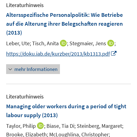
m
Literaturhinweis
F
Altersspezifische Personalpolitik: Wie Betriebe
e
auf die Alterung ihrer Belegschaften reagieren
n
(2013)
s
t
I
I
Leber, Ute;
Tisch, Anita
;
Stegmaier, Jens
;
e
n
n
I
https://doku.iab.de/kurzber/2013/kb1313.pdf
r
n
n
n
ö
e
e
n
mehr Informationen
f
u
u
e
f
e
e
u
n
m
m
e
e
F
F
Literaturhinweis
m
n
e
e
F
Managing older workers during a period of tight
n
n
e
labour supply
(2013)
s
s
n
t
t
I
Taylor, Philip
;
Biase, Tia Di;
Steinberg, Margaret;
s
e
e
n
t
Brooke, Elizabeth;
McLoughlina, Christopher;