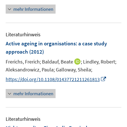
n
ö
n
mehr Informationen
f
e
f
u
n
e
e
Literaturhinweis
m
n
F
Active ageing in organisations
:
a case study
e
approach
(2012)
n
I
Frerichs, Frerich;
Baldauf, Beate
;
Lindley, Robert;
s
n
t
Aleksandrowicz, Paula;
Galloway, Sheila;
n
e
I
https://doi.org/10.1108/01437721211261813
e
r
n
u
ö
n
mehr Informationen
e
f
e
m
f
u
F
n
e
e
e
Literaturhinweis
m
n
n
F