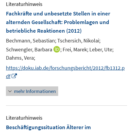
e
Literaturhinweis
m
n
F
Fachkräfte und unbesetzte Stellen in einer
e
alternden Gesellschaft
:
Problemlagen und
n
betriebliche Reaktionen
(2012)
s
t
Bechmann, Sebastian;
Tschersich, Nikolai;
e
I
Schwengler, Barbara
;
Frei, Marek;
Leber, Ute;
r
n
Dahms, Vera;
ö
n
https://doku.iab.de/forschungsbericht/2012/fb1312.p
f
e
I
f
df
u
n
n
e
n
e
mehr Informationen
m
e
n
F
u
e
e
n
Literaturhinweis
m
s
F
Beschäftigungssituation Älterer im
t
e