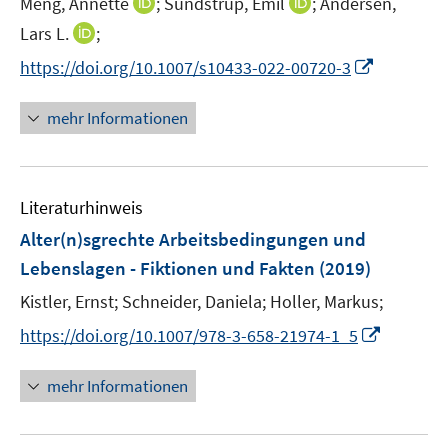
I
I
Meng, Annette
;
Sundstrup, Emil
;
Andersen,
f
ö
n
n
I
Lars L.
f
;
f
n
n
n
n
f
I
https://doi.org/10.1007/s10433-022-00720-3
e
e
n
e
n
n
u
u
e
n
e
n
mehr Informationen
e
e
u
n
e
m
m
e
u
F
F
m
e
e
e
F
Literaturhinweis
m
n
n
e
F
Alter(n)sgrechte Arbeitsbedingungen und
s
s
n
e
t
t
Lebenslagen - Fiktionen und Fakten
(2019)
s
n
e
e
t
Kistler, Ernst;
Schneider, Daniela;
Holler, Markus;
s
r
r
e
t
I
https://doi.org/10.1007/978-3-658-21974-1_5
ö
ö
r
e
n
f
f
ö
r
n
mehr Informationen
f
f
f
ö
e
n
n
f
f
u
e
e
n