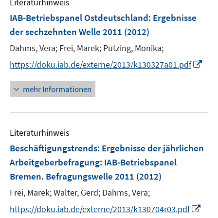
Literaturhinweis
m
n
n
n
e
F
IAB-Betriebspanel Ostdeutschland
:
Ergebnisse
s
s
n
e
t
t
der sechzehnten Welle 2011
(2012)
s
n
e
e
t
Dahms, Vera;
Frei, Marek;
Putzing, Monika;
s
r
r
e
t
I
https://doku.iab.de/externe/2013/k130327a01.pdf
ö
ö
r
e
n
f
f
ö
r
n
mehr Informationen
f
f
f
ö
e
n
n
f
f
u
e
e
n
f
e
n
n
e
n
Literaturhinweis
m
n
e
F
Beschäftigungstrends: Ergebnisse der jährlichen
n
e
Arbeitgeberbefragung
:
IAB-Betriebspanel
n
Bremen. Befragungswelle 2011
(2012)
s
t
Frei, Marek;
Walter, Gerd;
Dahms, Vera;
e
I
https://doku.iab.de/externe/2013/k130704r03.pdf
r