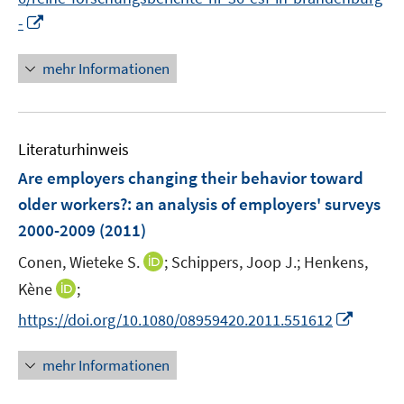
r
I
-
ö
n
f
n
mehr Informationen
f
e
n
u
e
e
n
Literaturhinweis
m
F
Are employers changing their behavior toward
e
older workers?
:
an analysis of employers' surveys
n
2000-2009
(2011)
s
t
I
Conen, Wieteke S.
;
Schippers, Joop J.;
Henkens,
e
n
I
Kène
;
r
n
n
I
https://doi.org/10.1080/08959420.2011.551612
ö
e
n
n
f
u
e
n
mehr Informationen
f
e
u
e
n
m
e
u