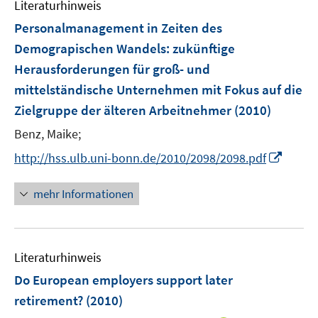
F
Literaturhinweis
m
e
F
Personalmanagement in Zeiten des
n
e
Demograpischen Wandels
:
zukünftige
s
n
Herausforderungen für groß- und
t
s
e
mittelständische Unternehmen mit Fokus auf die
t
r
e
Zielgruppe der älteren Arbeitnehmer
(2010)
ö
r
Benz, Maike;
f
ö
f
I
http://hss.ulb.uni-bonn.de/2010/2098/2098.pdf
f
n
n
f
e
n
n
mehr Informationen
n
e
e
u
n
e
Literaturhinweis
m
F
Do European employers support later
e
retirement?
(2010)
n