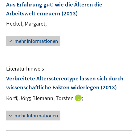
F
Aus Erfahrung gut
:
wie die Älteren die
n
e
Arbeitswelt erneuern
(2013)
s
n
t
Heckel, Margaret;
s
e
t
r
e
mehr Informationen
ö
r
f
ö
f
f
n
Literaturhinweis
f
e
n
Verbreitete Altersstereotype lassen sich durch
n
e
wissenschaftliche Fakten widerlegen
(2013)
n
I
Korff, Jörg;
Biemann, Torsten
;
n
n
mehr Informationen
e
u
e