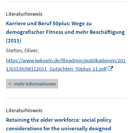
e
F
m
e
n
e
F
Literaturhinweis
m
n
e
F
Karriere und Beruf 50plus
:
Wege zu
s
n
e
t
demografischer Fitness und mehr Beschäftigung
s
n
e
(2011)
t
s
r
e
t
Stettes, Oliver;
ö
r
e
f
https://www.iwkoeln.de/fileadmin/publikationen/201
ö
r
f
I
1/63339/08112011_Gutachten_50plus-11.pdf
f
ö
n
n
f
f
e
n
n
mehr Informationen
f
n
e
e
n
u
n
e
e
n
Literaturhinweis
m
F
Retaining the older workforce
:
social policy
e
considerations for the universally designed
n