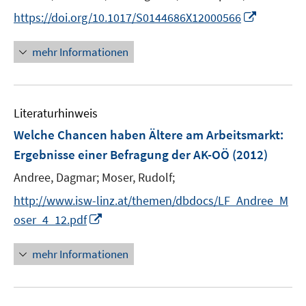
r
r
n
e
I
https://doi.org/10.1017/S0144686X12000566
ö
ö
e
r
n
f
f
u
ö
n
mehr Informationen
f
f
e
f
e
n
n
m
f
u
e
e
F
n
e
n
n
e
e
Literaturhinweis
m
n
n
F
Welche Chancen haben Ältere am Arbeitsmarkt
:
s
e
Ergebnisse einer Befragung der AK-OÖ
(2012)
t
n
e
Andree, Dagmar;
Moser, Rudolf;
s
r
t
http://www.isw-linz.at/themen/dbdocs/LF_Andree_M
ö
e
I
oser_4_12.pdf
f
r
n
f
ö
n
n
mehr Informationen
f
e
e
f
u
n
n
e