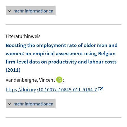
n
f
f
n
n
mehr Informationen
f
e
e
n
u
n
e
e
n
Literaturhinweis
m
F
Boosting the employment rate of older men and
e
women
:
an empirical assessment using Belgian
n
firm-level data on productivity and labour costs
s
(2011)
t
e
I
Vandenberghe, Vincent
;
r
n
I
https://doi.org/10.1007/s10645-011-9164-7
ö
n
n
f
e
n
mehr Informationen
f
u
e
n
e
u
e
m
e
n