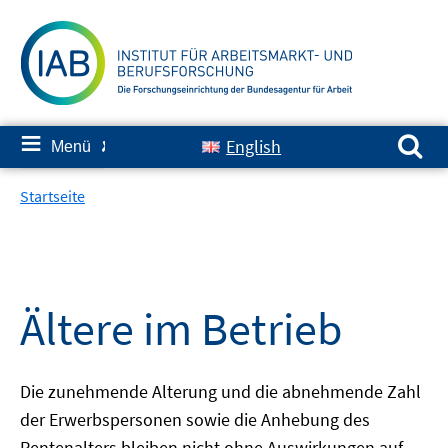
Springe
zum
Inhalt
Suchen nach:
≡
English
Menü
✘
Startseite
Ältere im Betrieb
Die zunehmende Alterung und die abnehmende Zahl
der Erwerbspersonen sowie die Anhebung des
Rentenalters bleiben nicht ohne Auswirkungen auf