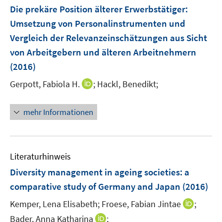
n
F
Die prekäre Position älterer Erwerbstätiger:
e
Umsetzung von Personalinstrumenten und
n
Vergleich der Relevanzeinschätzungen aus Sicht
s
von Arbeitgebern und älteren Arbeitnehmern
t
e
(2016)
r
I
Gerpott, Fabiola H.
;
Hackl, Benedikt;
ö
n
f
n
mehr Informationen
f
e
n
u
e
e
n
m
Literaturhinweis
F
Diversity management in ageing societies
:
a
e
comparative study of Germany and Japan
(2016)
n
s
I
Kemper, Lena Elisabeth;
Froese, Fabian Jintae
;
t
n
I
Bader, Anna Katharina
;