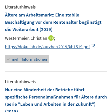
f
e
n
n
e
n
Literaturhinweis
m
n
e
F
Ältere am Arbeitsmarkt: Eine stabile
n
e
Beschäftigung vor dem Rentenalter begünstigt
n
die Weiterarbeit
(2019)
s
t
I
Westermeier, Christian
;
e
n
I
https://doku.iab.de/kurzber/2019/kb1519.pdf
r
n
n
ö
e
n
mehr Informationen
f
u
e
f
e
u
n
m
e
e
F
Literaturhinweis
m
n
e
F
Nur eine Minderheit der Betriebe führt
n
e
spezifische Personalmaßnahmen für Ältere durch
s
n
(Serie "Leben und Arbeiten in der Zukunft")
t
s
e
(2018)
t