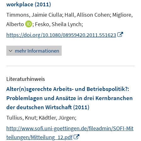
workplace
(2011)
s
t
Timmons, Jaimie Ciulla;
Hall, Allison Cohen;
Migliore,
e
I
Alberto
;
Fesko, Sheila Lynch;
r
n
I
https://doi.org/10.1080/08959420.2011.551623
ö
n
n
f
e
n
mehr Informationen
f
u
e
n
e
u
e
m
e
n
F
Literaturhinweis
m
e
F
Alter(n)sgerechte Arbeits- und Betriebspolitik?
:
n
e
Problemlagen und Ansätze in drei Kernbranchen
s
n
der deutschen Wirtschaft
t
(2011)
s
e
t
Tullius, Knut;
Kädtler, Jürgen;
r
e
http://www.sofi.uni-goettingen.de/fileadmin/SOFI-Mit
ö
r
I
teilungen/Mitteilung_12.pdf
f
ö