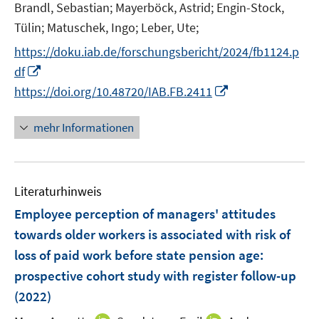
Brandl, Sebastian;
Mayerböck, Astrid;
Engin-Stock,
Tülin;
Matuschek, Ingo;
Leber, Ute;
https://doku.iab.de/forschungsbericht/2024/fb1124.p
I
df
n
I
https://doi.org/10.48720/IAB.FB.2411
n
n
e
n
mehr Informationen
u
e
e
u
m
e
F
Literaturhinweis
m
e
F
Employee perception of managers' attitudes
n
e
towards older workers is associated with risk of
s
n
loss of paid work before state pension age:
t
s
e
prospective cohort study with register follow-up
t
r
e
(2022)
ö
r