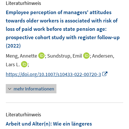
F
Literaturhinweis
m
n
n
n
e
F
Employee perception of managers' attitudes
s
s
n
e
t
t
towards older workers is associated with risk of
s
n
e
e
loss of paid work before state pension age:
t
s
r
r
e
prospective cohort study with register follow-up
t
ö
ö
r
e
(2022)
f
f
ö
r
f
f
I
I
Meng, Annette
;
Sundstrup, Emil
;
Andersen,
f
ö
n
n
n
n
f
I
Lars L.
;
f
e
e
n
n
n
n
f
I
https://doi.org/10.1007/s10433-022-00720-3
n
n
e
e
e
n
n
n
u
u
n
e
e
n
mehr Informationen
e
e
u
n
e
m
m
e
u
F
F
m
e
e
e
F
Literaturhinweis
m
n
n
e
F
Arbeit und Alter(n)
:
Wie ein längeres
s
s
n
e