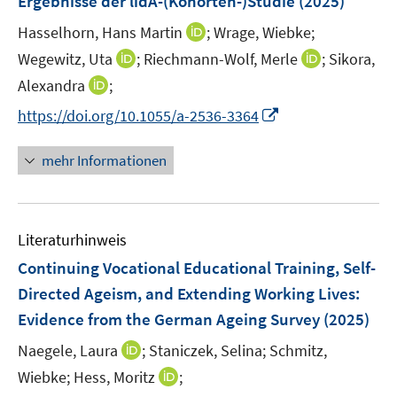
Ergebnisse der lidA-(Kohorten-)Studie
(2025)
n
s
f
n
e
t
I
Hasselhorn, Hans Martin
f
;
Wrage, Wiebke;
n
e
n
n
I
I
Wegewitz, Uta
;
Riechmann-Wolf, Merle
;
Sikora,
r
n
e
n
n
I
Alexandra
;
ö
e
n
n
n
n
I
f
https://doi.org/10.1055/a-2536-3364
u
e
e
n
n
f
e
u
u
e
n
n
m
mehr Informationen
e
e
u
e
e
F
m
m
e
u
n
e
F
F
m
e
n
e
e
F
Literaturhinweis
m
s
n
n
e
F
t
Continuing Vocational Educational Training, Self-
s
s
n
e
e
t
t
Directed Ageism, and Extending Working Lives:
s
n
r
e
e
Evidence from the German Ageing Survey
t
(2025)
s
ö
r
r
e
t
I
Naegele, Laura
;
Staniczek, Selina;
f
Schmitz,
ö
ö
r
e
n
f
I
Wiebke;
Hess, Moritz
f
;
f
ö
r
n
n