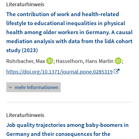
e
F
Literaturhinweis
m
n
e
F
The contribution of work and health-related
n
e
lifestyle to educational inequalities in physical
s
n
health among older workers in Germany. A causal
t
s
e
mediation analysis with data from the lidA cohort
t
r
e
study
(2023)
ö
r
I
I
Rohrbacher, Max
;
Hasselhorn, Hans Martin
;
f
ö
n
n
f
I
https://doi.org/10.1371/journal.pone.0285319
f
n
n
n
n
f
e
e
e
n
n
mehr Informationen
u
u
n
e
e
e
e
u
n
m
m
e
F
F
Literaturhinweis
m
e
e
F
Job quality trajectories among baby-boomers in
n
n
e
Germany and their consequences for the
s
s
n