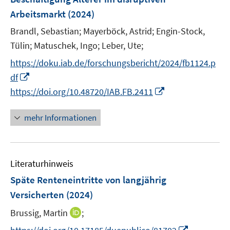
s
e
e
e
Arbeitsmarkt
(2024)
t
r
r
r
e
Brandl, Sebastian;
Mayerböck, Astrid;
Engin-Stock,
ö
ö
ö
r
Tülin;
Matuschek, Ingo;
Leber, Ute;
f
f
f
ö
f
f
f
https://doku.iab.de/forschungsbericht/2024/fb1124.p
f
n
n
n
I
f
df
e
e
e
n
n
I
https://doi.org/10.48720/IAB.FB.2411
n
n
n
n
e
n
e
n
n
mehr Informationen
u
e
e
u
m
e
F
Literaturhinweis
m
e
F
Späte Renteneintritte von langjährig
n
e
Versicherten
(2024)
s
n
t
I
Brussig, Martin
;
s
e
n
t
I