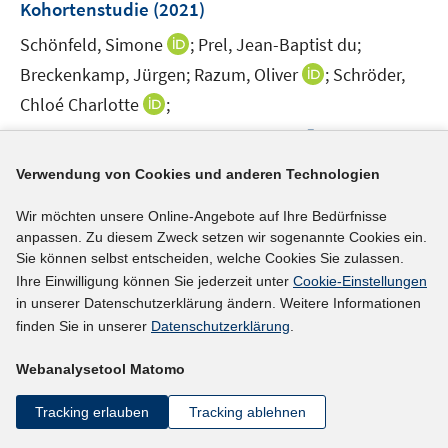
e
e
Kohortenstudie
(2021)
t
ö
ö
r
r
e
I
Schönfeld, Simone
;
Prel, Jean-Baptist du;
f
f
ö
ö
r
n
f
f
I
Breckenkamp, Jürgen;
Razum, Oliver
;
Schröder,
f
f
ö
n
n
n
n
f
f
I
Chloé Charlotte
;
f
e
e
e
n
n
n
n
f
I
https://doi.org/10.1055/a-1630-6628
u
n
n
e
e
e
n
n
n
e
u
n
n
e
Verwendung von Cookies und anderen Technologien
e
n
m
mehr Informationen
e
u
n
e
F
m
Wir möchten unsere Online-Angebote auf Ihre Bedürfnisse
e
u
e
anpassen. Zu diesem Zweck setzen wir sogenannte Cookies ein.
F
m
e
n
Sie können selbst entscheiden, welche Cookies Sie zulassen.
e
F
Literaturhinweis
m
s
Ihre Einwilligung können Sie jederzeit unter
Cookie-Einstellungen
n
e
F
in unserer Datenschutzerklärung ändern. Weitere Informationen
t
Challenges arising for older workers from
s
n
e
finden Sie in unserer
Datenschutzerklärung
.
e
t
participating in a workplace intervention
s
n
r
e
addressing work ability
t
:
a qualitative study from
Webanalysetool Matomo
s
ö
r
e
Germany
(2021)
t
f
ö
Tracking erlauben
Tracking ablehnen
r
e
f
Sippli, Khira;
Schmalzried, Pia;
Voelter-Mahlknecht,
f
ö
r