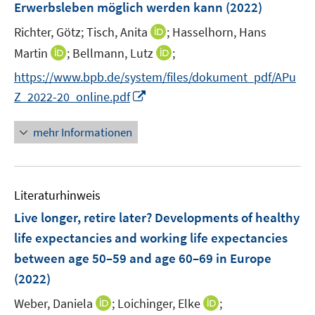
t
t
Erwerbsleben möglich werden kann
(2022)
s
n
e
e
t
I
Richter, Götz;
Tisch, Anita
;
Hasselhorn, Hans
s
r
r
e
n
t
I
I
Martin
;
Bellmann, Lutz
;
ö
ö
r
n
e
n
n
f
f
https://www.bpb.de/system/files/dokument_pdf/APu
ö
e
r
n
n
f
f
f
I
Z_2022-20_online.pdf
u
ö
e
e
n
n
f
n
e
f
u
u
e
e
n
n
mehr Informationen
m
f
e
e
n
n
e
e
F
n
m
m
n
u
e
e
F
F
e
n
n
e
e
Literaturhinweis
m
s
n
n
F
Live longer, retire later? Developments of healthy
t
s
s
e
e
life expectancies and working life expectancies
t
t
n
r
e
e
between age 50–59 and age 60–69 in Europe
s
ö
r
r
(2022)
t
f
ö
ö
e
f
I
I
Weber, Daniela
;
Loichinger, Elke
;
f
f
r