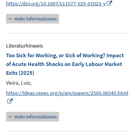
n
f
f
f
I
https://doi.org/10.1007/s11577-025-01023-y
ö
e
e
n
n
n
f
n
f
u
n
e
e
e
n
n
mehr Informationen
f
e
u
n
n
e
e
n
m
e
n
u
e
F
m
e
n
e
F
Literaturhinweis
m
n
e
F
Too Sick for Working, or Sick of Working? Impact
s
n
e
t
of Acute Health Shocks on Early Labour Market
s
n
e
Exits
(2025)
t
s
r
e
t
Vieira, Luis;
ö
r
e
f
https://ideas.repec.org/p/arx/papers/2505.06545.html
ö
r
f
I
f
ö
n
n
f
f
e
n
n
mehr Informationen
f
n
e
e
n
u
n
e