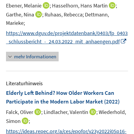
r
I
I
Ebener, Melanie
;
Hasselhorn, Hans Martin
;
f
ö
n
n
f
I
Garthe, Nina
;
Ruhaas, Rebecca;
Dettmann,
f
n
n
n
n
Marieke;
f
e
e
e
n
n
https://www.dguv.de/projektdatenbank/0403/fp_0403
u
u
n
e
e
I
e
e
_schlussbericht_-_24.03.2022_mit_anhaengen.pdf
u
n
n
m
m
e
n
F
F
mehr Informationen
m
e
e
e
F
u
n
n
e
e
s
s
n
Literaturhinweis
m
t
t
s
F
e
e
Elderly Left Behind? How Older Workers Can
t
e
r
r
e
Participate in the Modern Labor Market
(2022)
n
ö
ö
r
I
I
Falck, Oliver
;
Lindlacher, Valentin
;
Wiederhold,
s
f
f
ö
n
n
t
f
f
I
Simon
;
f
n
n
e
n
n
n
f
https://ideas.repec.org/a/ces/epofor/v23y2022i05p16-
e
e
r