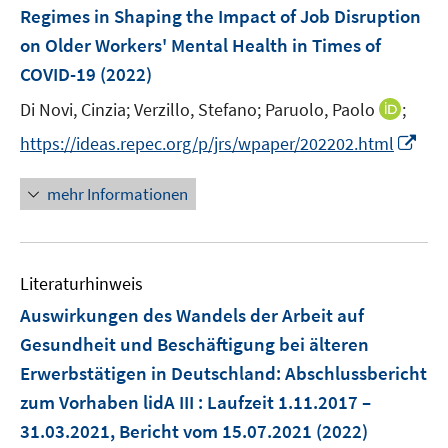
e
e
Regimes in Shaping the Impact of Job Disruption
n
n
on Older Workers' Mental Health in Times of
s
COVID-19
(2022)
t
e
I
Di Novi, Cinzia;
Verzillo, Stefano;
Paruolo, Paolo
;
r
n
I
https://ideas.repec.org/p/jrs/wpaper/202202.html
ö
n
n
f
e
n
mehr Informationen
f
u
e
n
e
u
e
m
e
n
F
Literaturhinweis
m
e
F
Auswirkungen des Wandels der Arbeit auf
n
e
Gesundheit und Beschäftigung bei älteren
s
n
Erwerbstätigen in Deutschland
:
Abschlussbericht
t
s
e
zum Vorhaben lidA III : Laufzeit 1.11.2017 –
t
r
e
31.03.2021, Bericht vom 15.07.2021
(2022)
ö