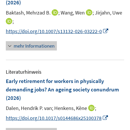
(2026)
I
I
Baktash, Mehrzad B.
;
Wang, Wen
;
Jirjahn, Uwe
n
n
I
;
n
n
n
I
https://doi.org/10.1007/s13132-026-03222-0
e
e
n
n
u
u
e
n
mehr Informationen
e
e
u
e
m
m
e
u
F
F
m
e
e
e
F
Literaturhinweis
m
n
n
e
F
Early retirement for workers in physically
s
s
n
e
t
t
demanding jobs? An ageing society conundrum
s
n
e
e
(2026)
t
s
r
r
e
t
I
Dalen, Hendrik P. van;
Henkens, Kène
;
ö
ö
r
e
n
f
f
I
https://doi.org/10.1017/s0144686x25100378
ö
r
n
f
f
n
f
ö
e