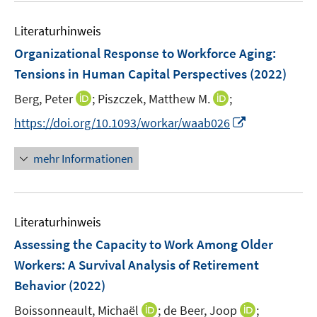
r
f
f
f
ö
n
n
f
Literaturhinweis
f
e
e
n
f
Organizational Response to Workforce Aging:
n
n
e
n
Tensions in Human Capital Perspectives
(2022)
n
e
I
I
Berg, Peter
;
Piszczek, Matthew M.
;
n
n
n
I
https://doi.org/10.1093/workar/waab026
n
n
n
e
e
n
mehr Informationen
u
u
e
e
e
u
m
m
e
F
F
Literaturhinweis
m
e
e
F
Assessing the Capacity to Work Among Older
n
n
e
Workers: A Survival Analysis of Retirement
s
s
n
Behavior
(2022)
t
t
s
e
e
t
I
I
Boissonneault, Michaël
;
de Beer, Joop
;