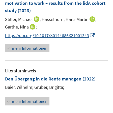
motivation to work – results from the lidA cohort
t
t
s
e
e
study
(2023)
t
r
r
e
I
I
Stiller, Michael
;
Hasselhorn, Hans Martin
;
ö
ö
r
n
n
I
Garthe, Nina
;
f
f
ö
n
n
n
f
f
I
f
https://doi.org/10.1017/S0144686X21001343
e
e
n
n
n
n
f
u
u
e
e
e
n
n
mehr Informationen
e
e
u
n
n
e
e
m
m
e
u
n
F
F
m
e
e
e
F
Literaturhinweis
m
n
n
e
F
Den Übergang in die Rente managen
(2022)
s
s
n
e
t
t
Baier, Wilhelm;
Gruber, Brigitta;
s
n
e
e
t
s
r
r
e
t
mehr Informationen
ö
ö
r
e
f
f
ö