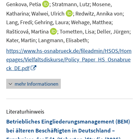
e
e
I
Genkova, Petia
;
Stratmann, Lutz;
Mosene,
s
r
r
n
t
I
Katharina;
Walwei, Ulrich
;
Redwitz, Annika von;
ö
ö
n
e
n
Lang, Fredi;
Gehring, Laura;
Wehage, Matthea;
f
f
e
r
n
f
f
I
Rašticová, Martina
;
Tometten, Lisa;
Deller, Jürgen;
u
ö
e
n
n
n
Kater, Martin;
Langmann, Elisabeth;
e
f
u
e
e
n
m
f
e
https://www.hs-osnabrueck.de/fileadmin/HSOS/Hom
n
n
e
F
n
m
epages/Vielfaltsdiskurse/Policy_Paper_HS_Osnabrue
u
e
e
F
I
ck_DE.pdf
e
n
n
e
n
m
s
n
n
F
mehr Informationen
t
s
e
e
e
t
u
n
r
e
e
s
ö
r
Literaturhinweis
m
t
f
ö
F
e
Betriebliches Eingliederungsmanagement (BEM)
f
f
e
r
bei älteren Beschäftigten in Deutschland –
n
f
n
ö
e