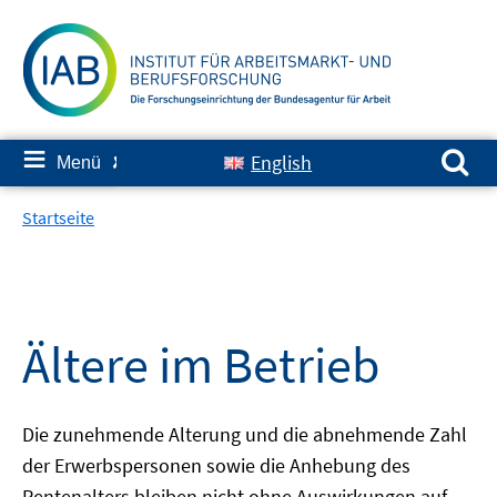
Springe
zum
Inhalt
Suchen nach:
≡
English
Menü
✘
Startseite
Ältere im Betrieb
Die zunehmende Alterung und die abnehmende Zahl
der Erwerbspersonen sowie die Anhebung des
Rentenalters bleiben nicht ohne Auswirkungen auf