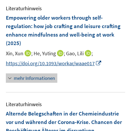
e
n
Literaturhinweis
m
F
Empowering older workers through self-
e
regulation: how job crafting and leisure crafting
n
enhance mindfulness and well-being at work
s
(2025)
t
e
I
I
I
Xin, Xun
;
He, Yuting
;
Gao, Lili
;
r
n
n
n
I
https://doi.org/10.1093/workar/waae017
ö
n
n
n
n
f
e
e
e
n
mehr Informationen
f
u
u
u
e
n
e
e
e
u
e
m
m
m
e
n
F
F
F
Literaturhinweis
m
e
e
e
F
Alternde Belegschaften in der Chemieindustrie
n
n
n
e
vor und während der Corona-Krise. Chancen der
s
s
s
n
Beschäftigung Älterer im disruptiven
t
t
t