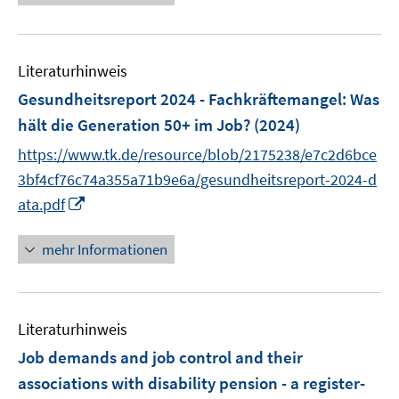
u
u
e
e
e
u
m
m
e
F
F
Literaturhinweis
m
e
e
F
Gesundheitsreport 2024 - Fachkräftemangel: Was
n
n
e
hält die Generation 50+ im Job?
(2024)
s
s
n
t
t
https://www.tk.de/resource/blob/2175238/e7c2d6bce
s
e
e
t
3bf4cf76c74a355a71b9e6a/gesundheitsreport-2024-d
r
r
e
I
ata.pdf
ö
ö
r
n
f
f
ö
n
mehr Informationen
f
f
f
e
n
n
f
u
e
e
n
e
n
n
e
Literaturhinweis
m
n
F
Job demands and job control and their
e
associations with disability pension - a register-
n