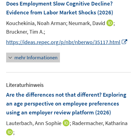
F
Does Employment Slow Cognitive Decline?
s
n
e
t
Evidence from Labor Market Shocks
(2026)
s
n
e
t
I
Kouchekinia, Noah Arman;
Neumark, David
;
s
r
e
n
t
Bruckner, Tim A.;
ö
r
n
e
f
I
https://ideas.repec.org/p/nbr/nberwo/35117.html
ö
e
r
f
n
f
u
ö
n
n
mehr Informationen
f
e
f
e
e
n
m
f
n
u
e
F
n
e
n
e
e
Literaturhinweis
m
n
n
F
Are the differences not that different? Exploring
s
e
an age perspective on employee preferences
t
n
e
using an employer review platform
(2026)
s
r
t
I
Lauterbach, Ann Sophie
;
Radermacher, Katharina
ö
e
n
I
;
f
r