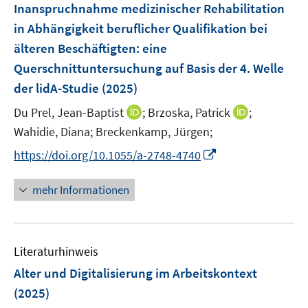
F
Inanspruchnahme medizinischer Rehabilitation
n
n
n
e
in Abhängigkeit beruflicher Qualifikation bei
s
s
n
älteren Beschäftigten: eine
t
t
s
e
e
Querschnittuntersuchung auf Basis der 4. Welle
t
r
r
e
der lidA-Studie
(2025)
ö
ö
r
I
I
Du Prel, Jean-Baptist
;
Brzoska, Patrick
;
f
f
ö
n
n
f
f
Wahidie, Diana;
Breckenkamp, Jürgen;
f
n
n
n
n
f
I
https://doi.org/10.1055/a-2748-4740
e
e
e
e
n
n
u
u
n
n
e
n
mehr Informationen
e
e
n
e
m
m
u
F
F
e
e
e
Literaturhinweis
m
n
n
F
Alter und Digitalisierung im Arbeitskontext
s
s
e
(2025)
t
t
n