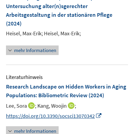
n
e
e
Untersuchung alter(n)sgerechter
t
s
r
r
e
Arbeitsgestaltung in der stationären Pflege
t
ö
ö
r
e
(2024)
f
f
ö
r
Heisel, Max-Erik;
f
Heisel, Max-Erik;
f
f
ö
n
n
f
f
e
e
n
mehr Informationen
f
n
n
e
n
n
e
n
Literaturhinweis
Research Landscape on Hidden Workers in Aging
Populations: Bibliometric Review
(2024)
I
I
Lee, Sora
;
Kang, Woojin
;
n
n
I
https://doi.org/10.3390/socsci13070342
n
n
n
e
e
n
mehr Informationen