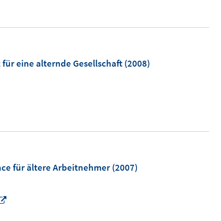
n
e
u
e
m
 für eine alternde Gesellschaft
(2008)
F
e
n
s
t
e
r
ce für ältere Arbeitnehmer
(2007)
ö
f
f
I
n
n