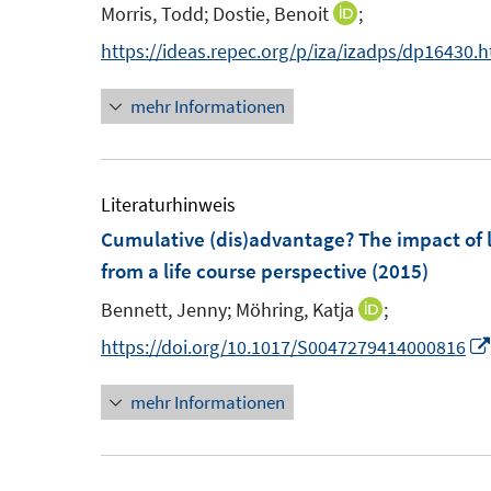
n
e
Morris, Todd;
Dostie, Benoit
;
I
t
t
s
n
n
n
https://ideas.repec.org/p/iza/izadps/dp16430.
e
e
t
s
n
r
r
e
t
mehr Informationen
e
ö
ö
r
e
u
f
f
ö
r
e
f
f
f
ö
m
Literaturhinweis
n
n
f
f
F
Cumulative (dis)advantage? The impact of 
e
e
n
f
e
from a life course perspective
(2015)
n
n
e
n
n
n
e
Bennett, Jenny;
Möhring, Katja
;
I
s
n
n
https://doi.org/10.1017/S0047279414000816
t
n
e
mehr Informationen
e
r
u
ö
e
f