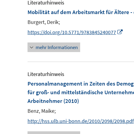
m
Literaturhinweis
f
F
Mobilität auf dem Arbeitsmarkt für Ältere - 
n
e
e
Burgert, Derik;
n
n
I
https://doi.org/10.5771/9783845240077
s
n
t
mehr Informationen
n
e
e
r
u
ö
e
Literaturhinweis
f
m
Personalmanagement in Zeiten des Demog
f
F
für groß- und mittelständische Unternehme
n
e
Arbeitnehmer
(2010)
e
n
n
Benz, Maike;
s
http://hss.ulb.uni-bonn.de/2010/2098/2098.pdf
t
e