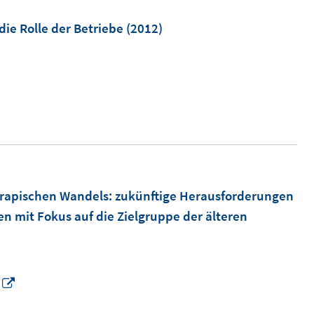
e
f
m
die Rolle der Betriebe
(2012)
f
F
n
e
e
n
n
s
t
e
r
ö
rapischen Wandels
:
zukünftige Herausforderungen
f
n mit Fokus auf die Zielgruppe der älteren
f
n
e
n
I
n