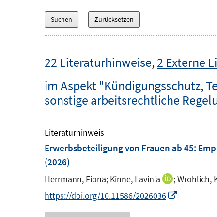
22 Literaturhinweise
,
2 Externe L
im Aspekt "Kündigungsschutz, Tei
sonstige arbeitsrechtliche Rege
Literaturhinweis
Erwerbsbeteiligung von Frauen ab 45
:
Empi
(2026)
Herrmann, Fiona;
Kinne, Lavinia
;
Wrohlich, 
I
n
I
https://doi.org/10.11586/2026036
n
n