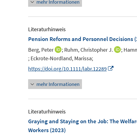
mehr Informationen
e
n
u
e
e
u
m
e
Literaturhinweis
F
m
Pension Reforms and Personnel Decisions
(
e
F
Berg, Peter
;
Ruhm, Christopher J.
;
Hamm
I
I
n
e
;
Eckrote‐Nordland, Marissa;
n
n
I
s
n
n
n
n
I
https://doi.org/10.1111/labr.12289
t
s
e
e
n
n
e
t
mehr Informationen
u
u
e
n
r
e
e
e
u
e
ö
r
m
m
e
u
f
ö
F
F
m
e
Literaturhinweis
f
f
e
e
F
m
Graying and Staying on the Job: The Welfar
n
f
n
n
e
F
Workers
(2023)
e
n
s
s
n
e