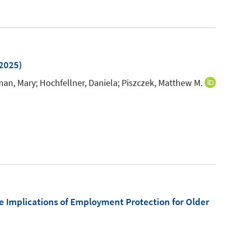
e
u
e
m
F
2025)
e
an, Mary;
Hochfellner, Daniela;
Piszczek, Matthew M.
n
s
t
e
r
ö
f
f
e Implications of Employment Protection for Older
n
e