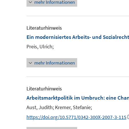
mehr Informationen
r
ö
f
Literaturhinweis
f
Ein modernisiertes Arbeits- und Sozialrecht
n
Preis, Ulrich;
e
n
mehr Informationen
Literaturhinweis
Arbeitsmarktpolitik im Umbruch
:
eine Chan
Aust, Judith;
Kremer, Stefanie;
https://doi.org/10.5771/0342-300X-2007-3-115