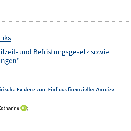
inks
lzeit- und Befristungsgesetz sowie
lungen"
rische Evidenz zum Einfluss finanzieller Anreize
Katharina
;
I
n
n