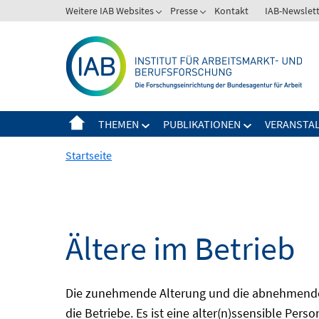
Springe
Weitere IAB Websites
Presse
Kontakt
IAB-Newslet
zum
Inhalt
THEMEN
PUBLIKATIONEN
VERANSTA
Startseite
Ältere im Betrieb
Die zunehmende Alterung und die abnehmende 
die Betriebe. Es ist eine alter(n)ssensible Pers