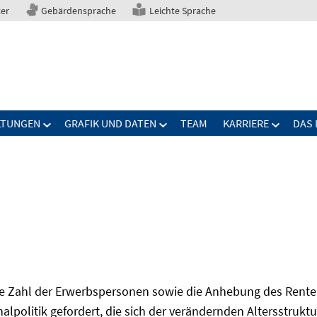
ter
Gebärdensprache
Leichte Sprache
LTUNGEN
GRAFIK UND DATEN
TEAM
KARRIERE
DAS 
Zahl der Erwerbspersonen sowie die Anhebung des Renten
onalpolitik gefordert, die sich der verändernden Altersstruktu