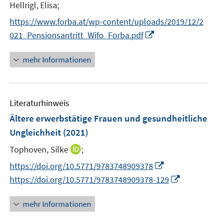
Hellrigl, Elisa;
https://www.forba.at/wp-content/uploads/2019/12/2
I
021_Pensionsantritt_Wifo_Forba.pdf
n
n
mehr Informationen
e
u
e
Literaturhinweis
m
F
Ältere erwerbstätige Frauen und gesundheitliche
e
Ungleichheit
(2021)
n
I
Tophoven, Silke
;
s
n
t
I
https://doi.org/10.5771/9783748909378
n
e
n
I
https://doi.org/10.5771/9783748909378-129
e
r
n
n
u
ö
e
n
mehr Informationen
e
f
u
e