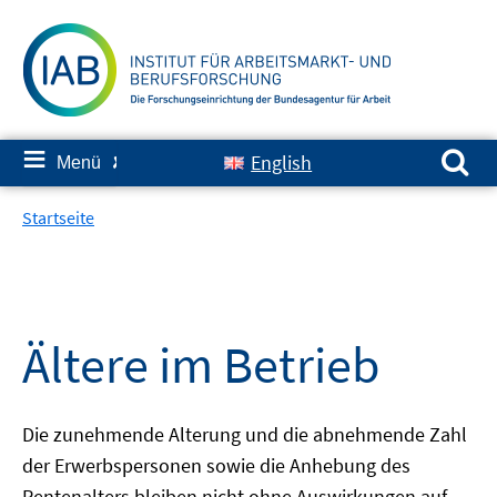
Springe
zum
Inhalt
Suchen nach:
≡
English
Menü
✘
Startseite
Ältere im Betrieb
Die zunehmende Alterung und die abnehmende Zahl
der Erwerbspersonen sowie die Anhebung des
Rentenalters bleiben nicht ohne Auswirkungen auf