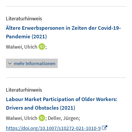
m
f
e
u
F
n
m
e
e
e
F
Literaturhinweis
m
n
n
e
F
Ältere Erwerbspersonen in Zeiten der Covid-19-
s
n
e
Pandemie
(2021)
t
s
n
e
t
I
Walwei, Ulrich
;
s
r
e
n
t
ö
r
n
e
mehr Informationen
f
ö
e
r
f
f
u
ö
n
f
e
f
e
n
m
f
Literaturhinweis
n
e
F
n
Labour Market Participation of Older Workers:
n
e
e
Drivers and Obstacles
(2021)
n
n
s
I
Walwei, Ulrich
;
Deller, Jürgen;
t
n
I
https://doi.org/10.1007/s10272-021-1010-9
e
n