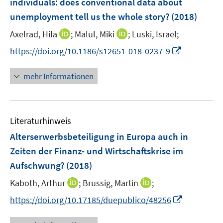
individuals
:
does conventional data about
n
unemployment tell us the whole story?
(2018)
s
t
I
I
Axelrad, Hila
;
Malul, Miki
;
Luski, Israel;
e
n
n
I
https://doi.org/10.1186/s12651-018-0237-9
r
n
n
n
ö
e
e
n
mehr Informationen
f
u
u
e
f
e
e
u
n
m
m
e
e
F
F
Literaturhinweis
m
n
e
e
F
Alterserwerbsbeteiligung in Europa auch in
n
n
e
Zeiten der Finanz- und Wirtschaftskrise im
s
s
n
Aufschwung?
(2018)
t
t
s
e
e
t
I
I
Kaboth, Arthur
;
Brussig, Martin
;
r
r
e
n
n
I
https://doi.org/10.17185/duepublico/48256
ö
ö
r
n
n
n
f
f
ö
e
e
n