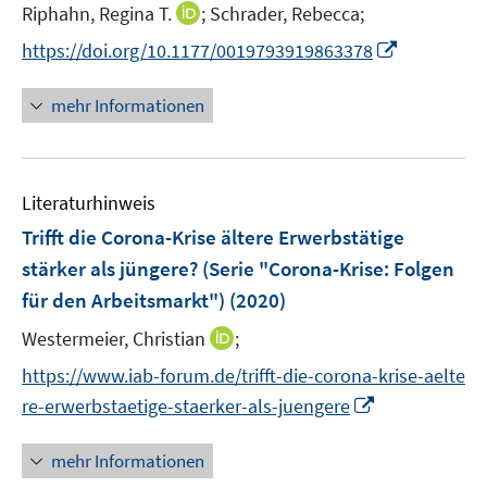
t
I
Riphahn, Regina T.
;
Schrader, Rebecca;
s
e
n
t
I
https://doi.org/10.1177/0019793919863378
r
n
e
n
ö
e
r
n
mehr Informationen
f
u
ö
e
f
e
f
u
n
m
f
e
e
F
n
Literaturhinweis
m
n
e
e
F
Trifft die Corona-Krise ältere Erwerbstätige
n
n
e
stärker als jüngere? (Serie "Corona-Krise: Folgen
s
n
für den Arbeitsmarkt")
t
(2020)
s
e
t
I
Westermeier, Christian
;
r
e
n
https://www.iab-forum.de/trifft-die-corona-krise-aelte
ö
r
n
I
f
re-erwerbstaetige-staerker-als-juengere
ö
e
n
f
f
u
n
n
mehr Informationen
f
e
e
e