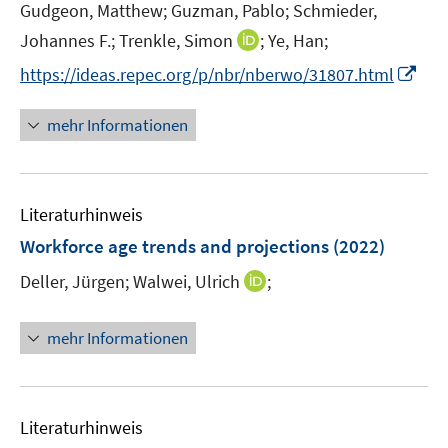
e
e
e
n
t
Gudgeon, Matthew;
Guzman, Pablo;
Schmieder,
n
n
r
e
e
I
Johannes F.;
Trenkle, Simon
;
Ye, Han;
ö
n
r
n
I
https://ideas.repec.org/p/nbr/nberwo/31807.html
f
ö
n
n
f
f
e
n
n
mehr Informationen
f
u
e
e
n
e
u
n
e
m
e
n
F
Literaturhinweis
m
e
F
Workforce age trends and projections
(2022)
n
e
s
I
Deller, Jürgen;
Walwei, Ulrich
;
n
t
n
s
e
n
t
mehr Informationen
r
e
e
ö
u
r
f
e
ö
f
m
Literaturhinweis
f
n