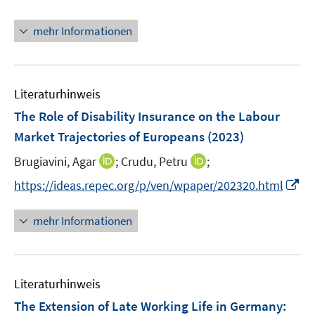
n
e
n
mehr Informationen
s
t
e
r
Literaturhinweis
ö
The Role of Disability Insurance on the Labour
f
Market Trajectories of Europeans
(2023)
f
n
I
I
Brugiavini, Agar
;
Crudu, Petru
;
e
n
n
I
https://ideas.repec.org/p/ven/wpaper/202320.html
n
n
n
n
e
e
n
mehr Informationen
u
u
e
e
e
u
m
m
e
F
F
Literaturhinweis
m
e
e
F
The Extension of Late Working Life in Germany
:
n
n