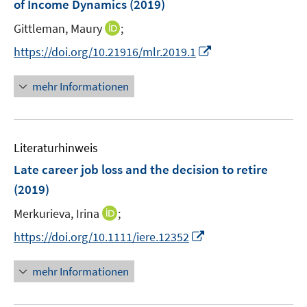
of Income Dynamics
(2019)
t
s
r
e
t
I
Gittleman, Maury
;
ö
r
e
n
f
I
https://doi.org/10.21916/mlr.2019.1
ö
r
n
f
n
f
ö
e
n
n
f
mehr Informationen
f
u
e
e
n
f
e
n
u
e
n
m
e
n
e
F
Literaturhinweis
m
n
e
F
Late career job loss and the decision to retire
n
e
(2019)
s
n
t
I
Merkurieva, Irina
;
s
e
n
t
I
https://doi.org/10.1111/iere.12352
r
n
e
n
ö
e
r
n
mehr Informationen
f
u
ö
e
f
e
f
u