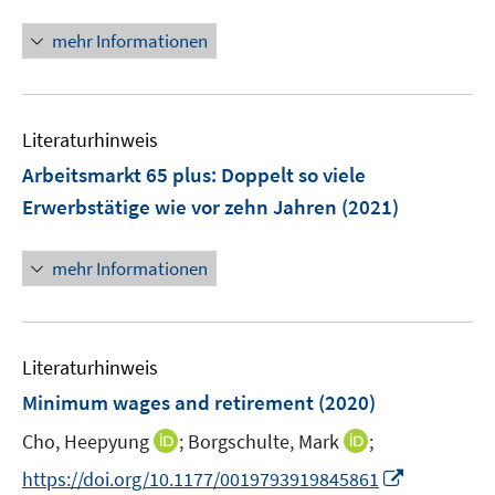
n
r
e
n
mehr Informationen
ö
u
e
f
e
u
f
m
e
n
F
Literaturhinweis
m
e
e
F
Arbeitsmarkt 65 plus
:
Doppelt so viele
n
n
e
Erwerbstätige wie vor zehn Jahren
(2021)
s
n
t
s
e
mehr Informationen
t
r
e
ö
r
f
ö
Literaturhinweis
f
f
n
Minimum wages and retirement
(2020)
f
e
n
I
I
Cho, Heepyung
;
Borgschulte, Mark
;
n
e
n
n
I
https://doi.org/10.1177/0019793919845861
n
n
n