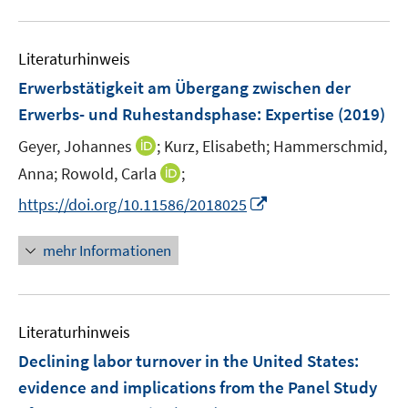
n
u
n
e
e
n
Literaturhinweis
m
F
Erwerbstätigkeit am Übergang zwischen der
e
Erwerbs- und Ruhestandsphase
:
Expertise
(2019)
n
I
Geyer, Johannes
;
Kurz, Elisabeth;
Hammerschmid,
s
n
t
I
Anna;
Rowold, Carla
;
n
e
n
I
https://doi.org/10.11586/2018025
e
r
n
n
u
ö
e
n
mehr Informationen
e
f
u
e
m
f
e
u
F
n
m
e
e
e
F
Literaturhinweis
m
n
n
e
F
Declining labor turnover in the United States
:
s
n
e
t
evidence and implications from the Panel Study
s
n
e