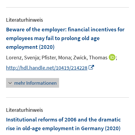
m
m
f
u
F
F
n
e
e
e
e
Literaturhinweis
m
n
n
n
F
Beware of the employer: financial incentives for
s
s
e
employees may fail to prolong old age
t
t
n
e
e
employment
(2020)
s
r
r
t
I
Lorenz, Svenja;
Pfister, Mona;
Zwick, Thomas
;
ö
ö
e
n
I
f
f
http://hdl.handle.net/10419/214228
r
n
n
f
f
ö
e
n
n
n
mehr Informationen
f
u
e
e
e
f
e
u
n
n
n
m
e
e
F
Literaturhinweis
m
n
e
F
Institutional reforms of 2006 and the dramatic
n
e
rise in old-age employment in Germany
(2020)
s
n