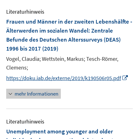
n
m
f
e
e
F
n
Literaturhinweis
m
n
e
e
F
Frauen und Männer in der zweiten Lebenshälfte -
n
n
e
Älterwerden im sozialen Wandel
:
Zentrale
s
n
Befunde des Deutschen Alterssurveys (DEAS)
t
s
e
1996 bis 2017
(2019)
t
r
e
Vogel, Claudia;
Wettstein, Markus;
Tesch-Römer,
ö
r
Clemens;
f
ö
f
I
https://doku.iab.de/externe/2019/k190506r05.pdf
f
n
n
f
e
n
mehr Informationen
n
n
e
e
u
n
e
Literaturhinweis
m
F
Unemployment among younger and older
e