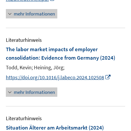
r
e
n
ö
n
n
mehr Informationen
f
e
f
u
n
e
e
Literaturhinweis
m
n
F
The labor market impacts of employer
e
consolidation: Evidence from Germany
(2024)
n
Todd, Kevin;
Heining, Jörg;
s
t
I
https://doi.org/10.1016/j.labeco.2024.102508
e
n
r
n
mehr Informationen
ö
e
f
u
f
e
n
Literaturhinweis
m
e
F
Situation Älterer am Arbeitsmarkt
(2024)