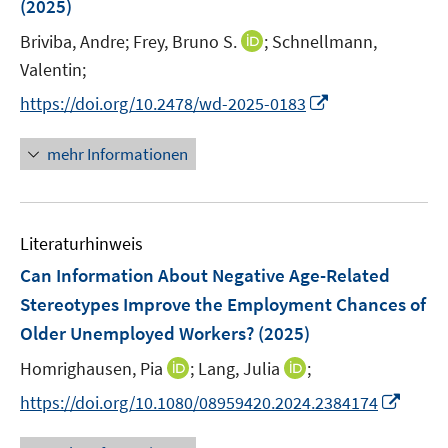
(2025)
I
Briviba, Andre;
Frey, Bruno S.
;
Schnellmann,
n
Valentin;
n
I
https://doi.org/10.2478/wd-2025-0183
e
n
u
n
mehr Informationen
e
e
m
u
F
e
e
Literaturhinweis
m
n
F
Can Information About Negative Age-Related
s
e
Stereotypes Improve the Employment Chances of
t
n
e
Older Unemployed Workers?
(2025)
s
r
t
I
I
Homrighausen, Pia
;
Lang, Julia
;
ö
e
n
n
I
f
https://doi.org/10.1080/08959420.2024.2384174
r
n
n
n
f
ö
e
e
n