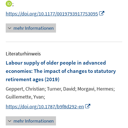
e
e
n
t
I
;
r
r
n
e
n
I
https://doi.org/10.1177/0019793917753095
ö
ö
e
r
n
n
f
f
u
ö
e
n
f
f
mehr Informationen
e
f
u
e
n
n
m
f
e
u
e
e
F
n
m
e
n
n
e
e
F
Literaturhinweis
m
n
n
e
F
Labour supply of older people in advanced
s
n
e
t
economies
:
The impact of changes to statutory
s
n
e
retirement ages
t
(2019)
s
r
e
t
Geppert, Christian;
Turner, David;
Morgavi, Hermes;
ö
r
e
Guillemette, Yvan;
f
ö
r
f
I
https://doi.org/10.1787/b9f8d292-en
f
ö
n
n
f
f
e
n
n
mehr Informationen
f
n
e
e