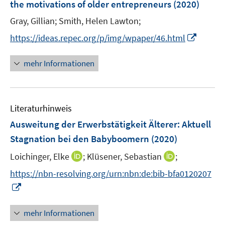
the motivations of older entrepreneurs
(2020)
s
n
t
Gray, Gillian;
Smith, Helen Lawton;
s
e
t
I
https://ideas.repec.org/p/img/wpaper/46.html
r
e
n
ö
r
n
mehr Informationen
f
ö
e
f
f
u
n
f
e
e
n
Literaturhinweis
m
n
e
F
Ausweitung der Erwerbstätigkeit Älterer
:
Aktuell
n
e
Stagnation bei den Babyboomern
(2020)
n
I
I
Loichinger, Elke
;
Klüsener, Sebastian
;
s
n
n
t
https://nbn-resolving.org/urn:nbn:de:bib-bfa0120207
n
n
e
I
e
e
r
n
u
u
ö
n
mehr Informationen
e
e
f
e