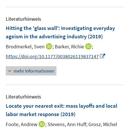
n
m
u
n
e
F
e
n
e
Literaturhinweis
m
n
F
Hitting the 'glass wall': Investigating everyday
s
e
ageism in the advertising industry
(2019)
t
n
e
I
I
Brodmerkel, Sven
;
Barker, Richie
;
s
r
n
n
t
I
https://doi.org/10.1177/0038026119837147
ö
n
n
e
n
f
e
e
r
n
mehr Informationen
f
u
u
ö
e
n
e
e
f
u
e
m
m
f
e
n
F
F
n
Literaturhinweis
m
e
e
e
F
Locate your nearest exit
:
mass layoffs and local
n
n
n
e
labor market response
(2019)
s
s
n
t
t
I
Foote, Andrew
;
Stevens, Ann Huff;
Grosz, Michel
s