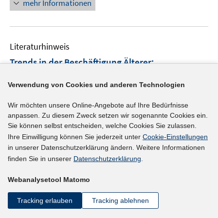
f
mehr Informationen
f
e
n
f
u
e
n
e
n
e
m
Literaturhinweis
n
F
Trends in der Beschäftigung Älterer
:
e
Rahmenbedingungen für betriebliche
n
Verwendung von Cookies und anderen Technologien
Personalpolitik
(2018)
s
t
I
Wir möchten unsere Online-Angebote auf Ihre Bedürfnisse
Walwei, Ulrich
;
e
anpassen. Zu diesem Zweck setzen wir sogenannte Cookies ein.
n
I
https://doi.org/10.5771/0342-300X-2018-1-3
r
Sie können selbst entscheiden, welche Cookies Sie zulassen.
n
n
ö
Ihre Einwilligung können Sie jederzeit unter
Cookie-Einstellungen
e
n
mehr Informationen
in unserer Datenschutzerklärung ändern. Weitere Informationen
f
u
e
finden Sie in unserer
Datenschutzerklärung
.
f
e
u
n
m
e
Webanalysetool Matomo
e
F
Literaturhinweis
m
n
e
Tracking erlauben
Tracking ablehnen
F
Early retirement across Europe
:
does non-
n
e