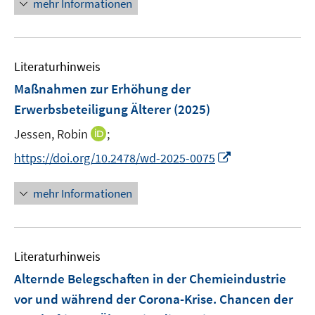
n
mehr Informationen
f
u
u
e
e
f
e
e
u
n
n
m
m
e
e
F
F
Literaturhinweis
m
n
e
e
F
Maßnahmen zur Erhöhung der
n
n
e
Erwerbsbeteiligung Älterer
(2025)
s
s
n
t
t
I
Jessen, Robin
;
s
e
e
n
t
I
https://doi.org/10.2478/wd-2025-0075
r
r
n
e
n
ö
ö
e
r
n
mehr Informationen
f
f
u
ö
e
f
f
e
f
u
n
n
m
f
e
e
e
F
n
Literaturhinweis
m
n
n
e
e
F
Alternde Belegschaften in der Chemieindustrie
n
n
e
vor und während der Corona-Krise. Chancen der
s
n