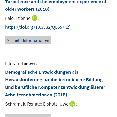
Turbulence and the employment experience of
n
e
older workers
(2018)
s
n
t
I
Lalé, Etienne
;
s
e
n
t
I
https://doi.org/10.3982/QE557
r
n
e
n
ö
e
r
n
mehr Informationen
f
u
ö
e
f
e
f
u
n
m
f
e
e
F
n
Literaturhinweis
m
n
e
e
F
Demografische Entwicklungen als
n
n
e
Herausforderung für die betriebliche Bildung
s
n
und berufliche Kompetenzentwicklung älterer
t
s
e
ArbeiternehmerInnen
(2018)
t
r
e
I
Schramek, Renate;
Elsholz, Uwe
;
ö
r
n
f
ö
n