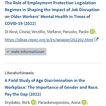
F
f
The Role of Employment Protection Legislation
e
e
n
Regimes in Shaping the Impact of Job Disruption
n
n
e
on Older Workers' Mental Health in Times of
s
n
t
COVID-19
(2022)
e
I
Di Novi, Cinzia;
Verzillo, Stefano;
Paruolo, Paolo
;
r
n
I
https://ideas.repec.org/p/jrs/wpaper/202202.html
ö
n
n
f
e
n
f
mehr Informationen
u
e
n
e
u
e
m
e
n
F
Literaturhinweis
m
e
F
A Field Study of Age Discrimination in the
n
e
Workplace: The Importance of Gender and Race.
s
n
Pay the Gap
(2022)
t
s
e
t
I
I
Drydakis, Nick
;
Paraskevopoulou, Anna
;
r