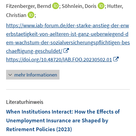
r
f
f
I
I
Fitzenberger, Bernd
;
Söhnlein, Doris
;
Hutter,
f
f
f
ö
n
n
n
n
f
f
f
I
Christian
;
f
e
e
n
n
n
n
n
n
f
https://www.iab-forum.de/der-starke-anstieg-der-erw
n
n
e
e
e
e
e
n
n
erbstaetigkeit-von-aelteren-ist-ganz-ueberwiegend-d
u
u
n
n
n
e
e
e
e
em-wachstum-der-sozialversicherungspflichtigen-bes
u
n
m
m
I
chaeftigung-geschuldet/
e
F
F
n
m
I
https://doi.org/10.48720/IAB.FOO.20230502.01
e
e
n
F
n
n
n
e
e
n
mehr Informationen
s
s
u
n
e
t
t
e
s
u
e
e
m
t
e
r
r
F
Literaturhinweis
e
m
ö
ö
e
r
F
When Institutions Interact: How the Effects of
f
f
n
ö
e
Unemployment Insurance are Shaped by
f
f
s
f
n
Retirement Policies
(2023)
n
n
t
f
s