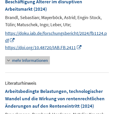
Beschäftigung Älterer im disruptiven
t
s
e
Arbeitsmarkt
(2024)
t
r
e
Brandl, Sebastian;
Mayerböck, Astrid;
Engin-Stock,
ö
r
Tülin;
Matuschek, Ingo;
Leber, Ute;
f
ö
f
https://doku.iab.de/forschungsbericht/2024/fb1124.p
f
n
I
f
df
e
n
n
I
https://doi.org/10.48720/IAB.FB.2411
n
n
e
n
e
n
n
mehr Informationen
u
e
e
u
m
e
F
Literaturhinweis
m
e
F
Arbeitsbedingte Belastungen, technologischer
n
e
Wandel und die Wirkung von rentenrechtlichen
s
n
Änderungen auf den Renteneintritt
(2024)
t
s
e
t