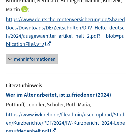
Broockmann, Bernhard;
Herdegen, Natalie;
Kroczek,
r
e
I
Martin
;
ö
r
n
https://www.deutsche-rentenversicherung.de/Shared
f
ö
n
f
Docs/Downloads/DE/Zeitschriften/DRV_Hefte_deutsc
f
e
n
f
h/2024/ausgewaehlter_artikel_heft_2.pdf?__blob=pu
u
e
n
I
blicationFile&v=2
e
n
e
n
m
n
n
F
mehr Informationen
e
e
u
n
e
s
Literaturhinweis
m
t
F
e
Wer im Alter arbeitet, ist zufriedener
(2024)
e
r
Potthoff, Jennifer;
Schüler, Ruth Maria;
n
ö
s
https://www.iwkoeln.de/fileadmin/user_upload/Studi
f
t
f
en/Kurzberichte/PDF/2024/IW-Kurzbericht_2024-Lebe
e
n
I
nszufriedenheit.pdf