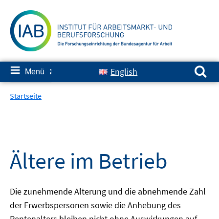
Springe
zum
Inhalt
Suchen nach:
≡
English
Menü
✘
Startseite
Ältere im Betrieb
Die zunehmende Alterung und die abnehmende Zahl
der Erwerbspersonen sowie die Anhebung des
Rentenalters bleiben nicht ohne Auswirkungen auf