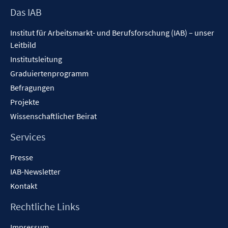
Footer
Das IAB
Inhalt
Institut für Arbeitsmarkt- und Berufsforschung (IAB) – unser
Leitbild
Institutsleitung
Graduiertenprogramm
Befragungen
Projekte
Wissenschaftlicher Beirat
Services
Presse
IAB-Newsletter
Kontakt
Rechtliche Links
Impressum