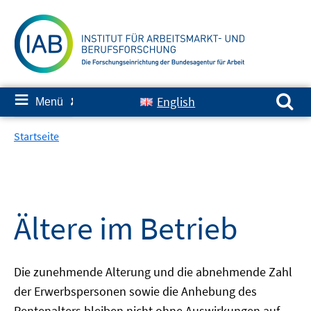
Springe
zum
Inhalt
Suchen nach:
≡
English
Menü
✘
Startseite
Ältere im Betrieb
Die zunehmende Alterung und die abnehmende Zahl
der Erwerbspersonen sowie die Anhebung des
Rentenalters bleiben nicht ohne Auswirkungen auf