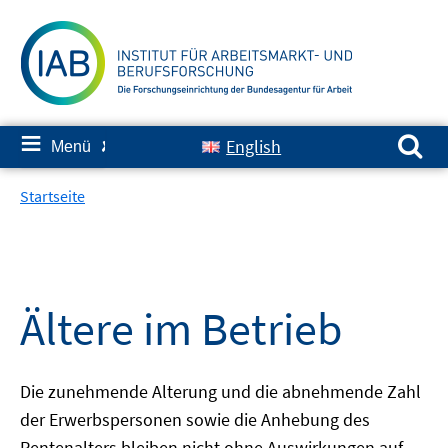
Springe
zum
Inhalt
Suchen nach:
≡
English
Menü
✘
Startseite
Ältere im Betrieb
Die zunehmende Alterung und die abnehmende Zahl
der Erwerbspersonen sowie die Anhebung des
Rentenalters bleiben nicht ohne Auswirkungen auf