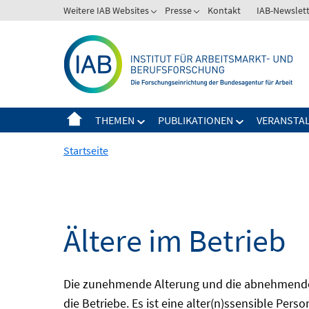
Springe
Weitere IAB Websites
Presse
Kontakt
IAB-Newslet
zum
Inhalt
THEMEN
PUBLIKATIONEN
VERANSTA
Startseite
Ältere im Betrieb
Die zunehmende Alterung und die abnehmende 
die Betriebe. Es ist eine alter(n)ssensible Pers