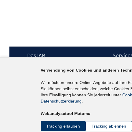
Footer
Das IAB
Service
Inhalt
Institut für Arbeitsmarkt- und
Presse
Verwendung von Cookies und anderen Techn
Berufsforschung (IAB) – unser Leitbild
IAB-Newsl
Institutsleitung
Kontakt
Wir möchten unsere Online-Angebote auf Ihre B
Graduiertenprogramm
Sie können selbst entscheiden, welche Cookies S
Befragungen
Ihre Einwilligung können Sie jederzeit unter
Cook
Projekte
Datenschutzerklärung
.
Wissenschaftlicher Beirat
Webanalysetool Matomo
Tracking erlauben
Tracking ablehnen