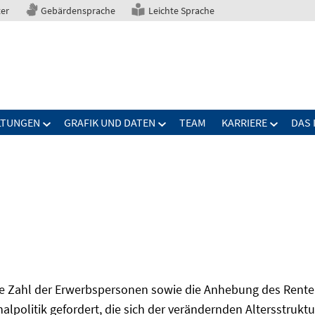
ter
Gebärdensprache
Leichte Sprache
LTUNGEN
GRAFIK UND DATEN
TEAM
KARRIERE
DAS 
Zahl der Erwerbspersonen sowie die Anhebung des Renten
onalpolitik gefordert, die sich der verändernden Altersstruktu