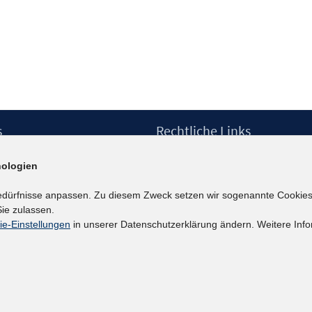
s
Rechtliche Links
Impressum
ologien
etter
Datenschutzerklärung
Erklärung zur Barrierefreiheit
edürfnisse anpassen. Zu diesem Zweck setzen wir sogenannte Cookies
Barrieren melden
ie zulassen.
ie-Einstellungen
in unserer Datenschutzerklärung ändern. Weitere Info