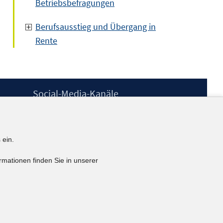
Betriebsbefragungen
Berufsausstieg und Übergang in
Rente
Social-Media-Kanäle
BlueSky
YouTube
LinkedIn
 ein.
XING
kununu
rmationen finden Sie in unserer
Netiquette