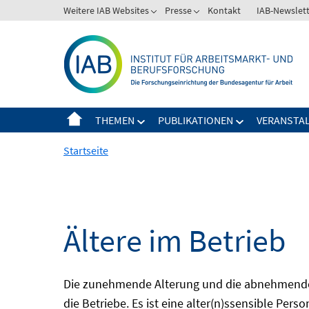
Springe
Weitere IAB Websites
Presse
Kontakt
IAB-Newslet
zum
Inhalt
THEMEN
PUBLIKATIONEN
VERANSTA
Startseite
Ältere im Betrieb
Die zunehmende Alterung und die abnehmende 
die Betriebe. Es ist eine alter(n)ssensible Pers