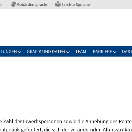
ter
Gebärdensprache
Leichte Sprache
LTUNGEN
GRAFIK UND DATEN
TEAM
KARRIERE
DAS 
Zahl der Erwerbspersonen sowie die Anhebung des Renten
onalpolitik gefordert, die sich der verändernden Altersstruktu