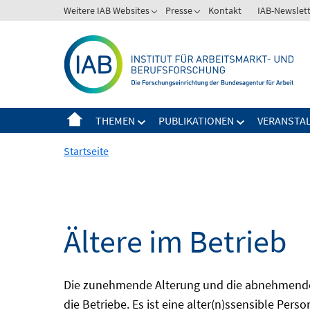
Springe
Weitere IAB Websites
Presse
Kontakt
IAB-Newslet
zum
Inhalt
THEMEN
PUBLIKATIONEN
VERANSTA
Startseite
Ältere im Betrieb
Die zunehmende Alterung und die abnehmende 
die Betriebe. Es ist eine alter(n)ssensible Pers