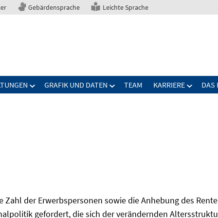
ter
Gebärdensprache
Leichte Sprache
LTUNGEN
GRAFIK UND DATEN
TEAM
KARRIERE
DAS 
Zahl der Erwerbspersonen sowie die Anhebung des Renten
onalpolitik gefordert, die sich der verändernden Altersstruktu