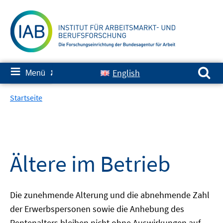
Springe
zum
Inhalt
Suchen nach:
≡
English
Menü
✘
Startseite
Ältere im Betrieb
Die zunehmende Alterung und die abnehmende Zahl
der Erwerbspersonen sowie die Anhebung des
Rentenalters bleiben nicht ohne Auswirkungen auf