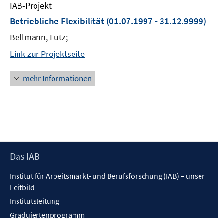
IAB-Projekt
Betriebliche Flexibilität
(01.07.1997 - 31.12.9999)
Bellmann, Lutz;
Link zur Projektseite
mehr Informationen
Footer
Das IAB
Inhalt
Institut für Arbeitsmarkt- und Berufsforschung (IAB) – unser
Leitbild
Institutsleitung
Graduiertenprogramm