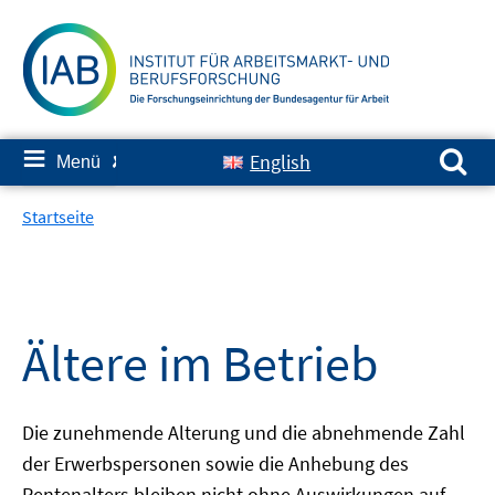
Springe
zum
Inhalt
Suchen nach:
≡
English
Menü
✘
Startseite
Ältere im Betrieb
Die zunehmende Alterung und die abnehmende Zahl
der Erwerbspersonen sowie die Anhebung des
Rentenalters bleiben nicht ohne Auswirkungen auf