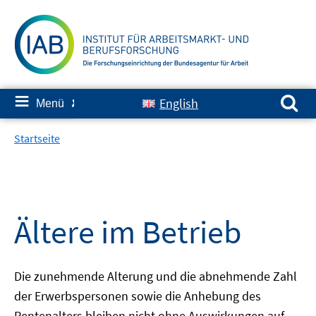
Springe
zum
Inhalt
Suchen nach:
≡
English
Menü
✘
Startseite
Ältere im Betrieb
Die zunehmende Alterung und die abnehmende Zahl
der Erwerbspersonen sowie die Anhebung des
Rentenalters bleiben nicht ohne Auswirkungen auf