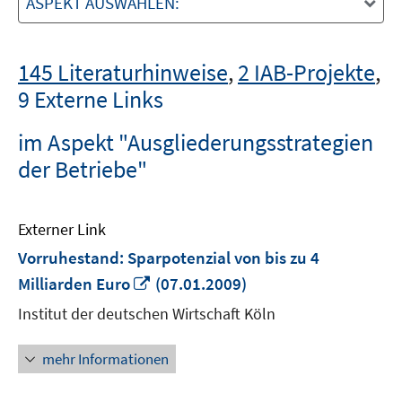
ASPEKT AUSWÄHLEN:
145 Literaturhinweise
,
2 IAB-Projekte
,
9 Externe Links
im Aspekt "Ausgliederungsstrategien
der Betriebe"
Externer Link
Vorruhestand: Sparpotenzial von bis zu 4
In
Milliarden Euro
(07.01.2009)
neuem
Institut der deutschen Wirtschaft Köln
Fenster
öffnen
mehr Informationen