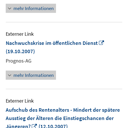
öffnen
mehr Informationen
Externer Link
In
Nachwuchskrise im öffentlichen Dienst
neuem
(19.10.2007)
Fenster
Prognos-AG
öffnen
mehr Informationen
Externer Link
Aufschub des Rentenalters - Mindert der spätere
Ausstieg der Älteren die Einstiegschancen der
In
Jüngeren?
(12.10.2007)