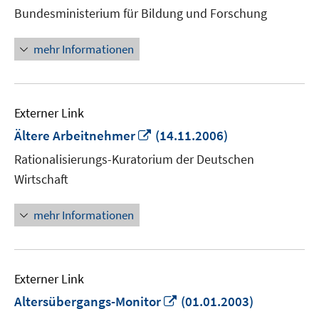
neuem
Bundesministerium für Bildung und Forschung
Fenster
öffnen
mehr Informationen
Externer Link
In
Ältere Arbeitnehmer
(14.11.2006)
neuem
Rationalisierungs-Kuratorium der Deutschen
Fenster
Wirtschaft
öffnen
mehr Informationen
Externer Link
In
Altersübergangs-Monitor
(01.01.2003)
neuem