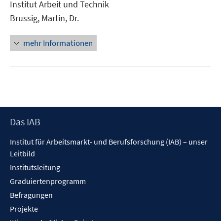
Institut Arbeit und Technik
Fenster
Brussig, Martin, Dr.
öffnen
mehr Informationen
Footer
Das IAB
Inhalt
Institut für Arbeitsmarkt- und Berufsforschung (IAB) – unser
Leitbild
Institutsleitung
Graduiertenprogramm
Befragungen
Projekte