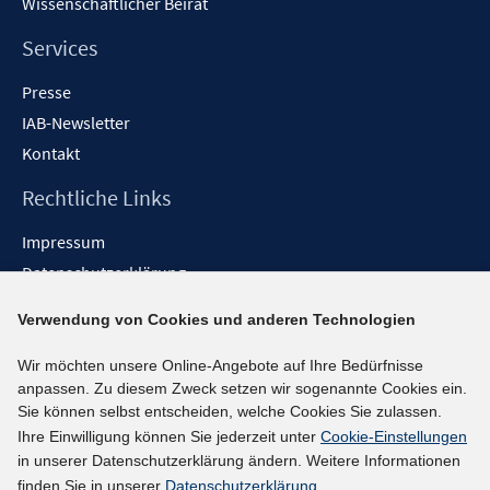
Wissenschaftlicher Beirat
Services
Presse
IAB-Newsletter
Kontakt
Rechtliche Links
Impressum
Datenschutzerklärung
Erklärung zur Barrierefreiheit
Verwendung von Cookies und anderen Technologien
Barrieren melden
Wir möchten unsere Online-Angebote auf Ihre Bedürfnisse
Social-Media-Kanäle
anpassen. Zu diesem Zweck setzen wir sogenannte Cookies ein.
Sie können selbst entscheiden, welche Cookies Sie zulassen.
BlueSky
Ihre Einwilligung können Sie jederzeit unter
Cookie-Einstellungen
YouTube
in unserer Datenschutzerklärung ändern. Weitere Informationen
LinkedIn
finden Sie in unserer
Datenschutzerklärung
.