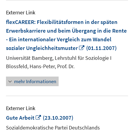
Externer Link
flexCAREER: Flexibilitätsformen in der späten
Erwerbskarriere und beim Übergang in die Rente
- Ein internationaler Vergleich zum Wandel
In
sozialer Ungleichheitsmuster
(01.11.2007)
neuem
Universität Bamberg, Lehrstuhl für Soziologie I
Fenster
Blossfeld, Hans-Peter, Prof. Dr.
öffnen
mehr Informationen
Externer Link
In
Gute Arbeit
(23.10.2007)
neuem
Sozialdemokratische Partei Deutschlands
Fenster