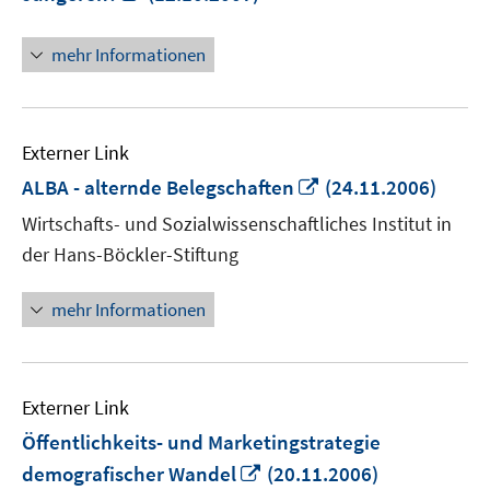
neuem
Fenster
mehr Informationen
öffnen
Externer Link
In
ALBA - alternde Belegschaften
(24.11.2006)
neuem
Wirtschafts- und Sozialwissenschaftliches Institut in
Fenster
der Hans-Böckler-Stiftung
öffnen
mehr Informationen
Externer Link
Öffentlichkeits- und Marketingstrategie
In
demografischer Wandel
(20.11.2006)