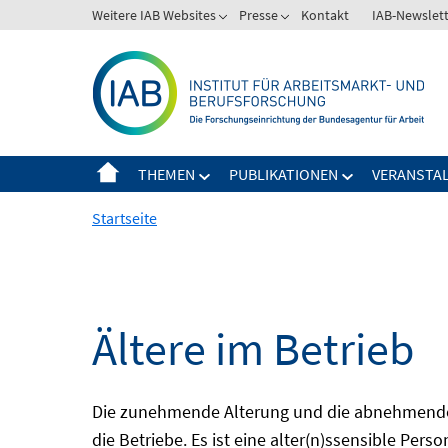
Springe
Weitere IAB Websites
Presse
Kontakt
IAB-Newslet
zum
Inhalt
THEMEN
PUBLIKATIONEN
VERANSTA
Startseite
Ältere im Betrieb
Die zunehmende Alterung und die abnehmende 
die Betriebe. Es ist eine alter(n)ssensible Pers