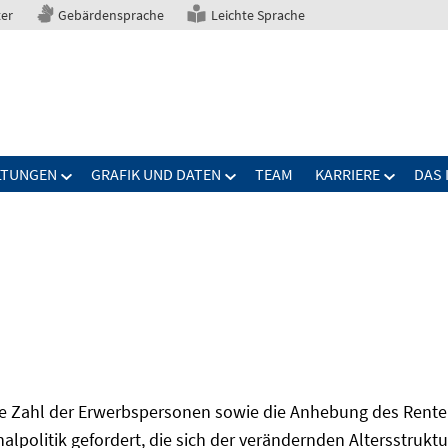
ter
Gebärdensprache
Leichte Sprache
LTUNGEN
GRAFIK UND DATEN
TEAM
KARRIERE
DAS 
Zahl der Erwerbspersonen sowie die Anhebung des Renten
onalpolitik gefordert, die sich der verändernden Altersstruktu