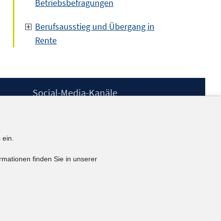
Betriebsbefragungen
Berufsausstieg und Übergang in
Rente
Social-Media-Kanäle
BlueSky
YouTube
LinkedIn
 ein.
XING
kununu
rmationen finden Sie in unserer
Netiquette