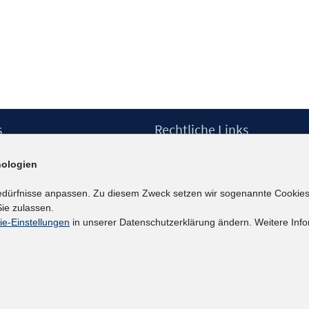
s
Rechtliche Links
Impressum
ologien
etter
Datenschutzerklärung
Erklärung zur Barrierefreiheit
edürfnisse anpassen. Zu diesem Zweck setzen wir sogenannte Cookies
Barrieren melden
ie zulassen.
ie-Einstellungen
in unserer Datenschutzerklärung ändern. Weitere Info