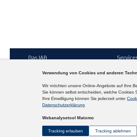
Footer
Das IAB
Service
Inhalt
Institut für Arbeitsmarkt- und
Presse
Verwendung von Cookies und anderen Techn
Berufsforschung (IAB) – unser Leitbild
IAB-Newsl
Institutsleitung
Kontakt
Wir möchten unsere Online-Angebote auf Ihre B
Graduiertenprogramm
Sie können selbst entscheiden, welche Cookies S
Befragungen
Ihre Einwilligung können Sie jederzeit unter
Cook
Projekte
Datenschutzerklärung
.
Wissenschaftlicher Beirat
Webanalysetool Matomo
Tracking erlauben
Tracking ablehnen