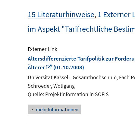
15 Literaturhinweise
,
1 Externer 
im Aspekt "Tarifrechtliche Bes
Externer Link
Altersdifferenzierte Tarifpolitik zur Förde
In
Älterer
(01.10.2008)
neuem
Universität Kassel - Gesamthochschule, Fach P
Fenster
Schroeder, Wolfgang
öffnen
Quelle: Projektinformation in SOFIS
mehr Informationen