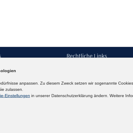
s
Rechtliche Links
Impressum
ologien
etter
Datenschutzerklärung
Erklärung zur Barrierefreiheit
edürfnisse anpassen. Zu diesem Zweck setzen wir sogenannte Cookies
Barrieren melden
ie zulassen.
ie-Einstellungen
in unserer Datenschutzerklärung ändern. Weitere Info