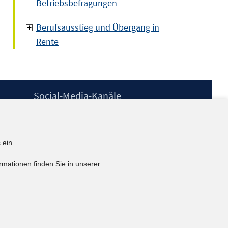
Betriebsbefragungen
Berufsausstieg und Übergang in
Rente
Social-Media-Kanäle
BlueSky
YouTube
LinkedIn
 ein.
XING
kununu
rmationen finden Sie in unserer
Netiquette