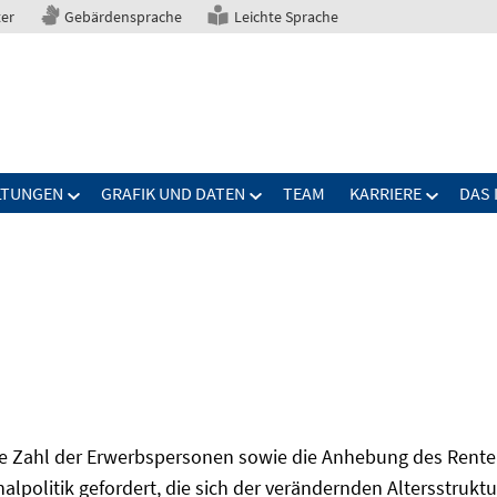
ter
Gebärdensprache
Leichte Sprache
LTUNGEN
GRAFIK UND DATEN
TEAM
KARRIERE
DAS 
Zahl der Erwerbspersonen sowie die Anhebung des Renten
onalpolitik gefordert, die sich der verändernden Altersstruktu