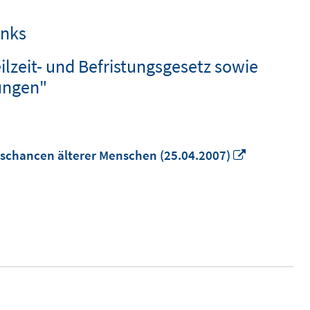
inks
lzeit- und Befristungsgesetz sowie
lungen"
In
gschancen älterer Menschen (25.04.2007)
neuem
Fenster
öffnen