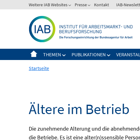
Springe
Weitere IAB Websites
Presse
Kontakt
IAB-Newslet
zum
Inhalt
THEMEN
PUBLIKATIONEN
VERANSTA
Startseite
Ältere im Betrieb
Die zunehmende Alterung und die abnehmende 
die Betriebe. Es ist eine alter(n)ssensible Pers