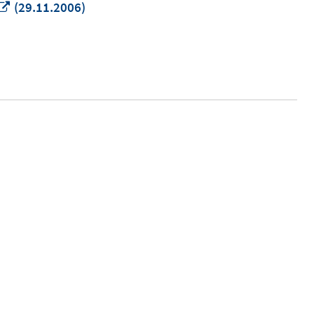
In
(29.11.2006)
neuem
Fenster
öffnen