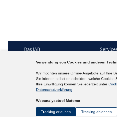
Footer
Das IAB
Service
Inhalt
Institut für Arbeitsmarkt- und
Presse
Verwendung von Cookies und anderen Techn
Berufsforschung (IAB) – unser Leitbild
IAB-Newsl
Institutsleitung
Kontakt
Wir möchten unsere Online-Angebote auf Ihre B
Graduiertenprogramm
Sie können selbst entscheiden, welche Cookies S
Befragungen
Ihre Einwilligung können Sie jederzeit unter
Cook
Projekte
Datenschutzerklärung
.
Wissenschaftlicher Beirat
Webanalysetool Matomo
Tracking erlauben
Tracking ablehnen