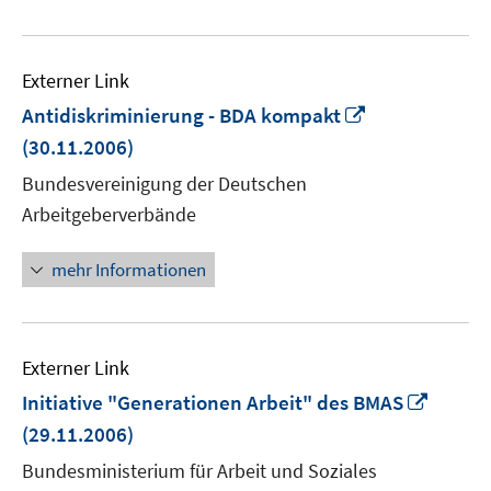
Externer Link
In
Antidiskriminierung - BDA kompakt
neuem
(30.11.2006)
Fenster
Bundesvereinigung der Deutschen
öffnen
Arbeitgeberverbände
mehr Informationen
Externer Link
In
Initiative "Generationen Arbeit" des BMAS
neue
(29.11.2006)
Fenste
Bundesministerium für Arbeit und Soziales
öffnen