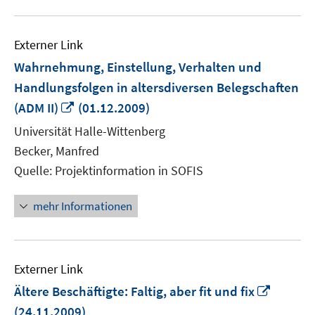
Externer Link
Wahrnehmung, Einstellung, Verhalten und
Handlungsfolgen in altersdiversen Belegschaften
In
(ADM II)
(01.12.2009)
neuem
Universität Halle-Wittenberg
Fenster
Becker, Manfred
öffnen
Quelle: Projektinformation in SOFIS
mehr Informationen
Externer Link
In
Ältere Beschäftigte: Faltig, aber fit und fix
neuem
(24.11.2009)