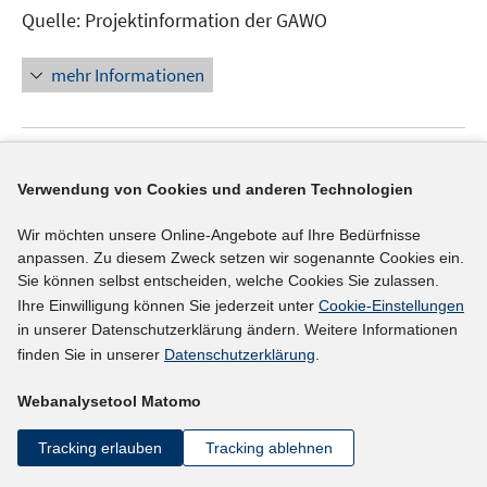
Quelle: Projektinformation der GAWO
mehr Informationen
Externer Link
Verwendung von Cookies und anderen Technologien
Lebensarbeitszeitmodelle: Chancen und Risiken
für Unternehmen und die Mitarbeiter (KRONOS)
Wir möchten unsere Online-Angebote auf Ihre Bedürfnisse
anpassen. Zu diesem Zweck setzen wir sogenannte Cookies ein.
In
(01.08.2005)
Sie können selbst entscheiden, welche Cookies Sie zulassen.
neuem
Universität Karlsruhe, Institut für
Ihre Einwilligung können Sie jederzeit unter
Cookie-Einstellungen
Fenster
in unserer Datenschutzerklärung ändern. Weitere Informationen
Industriebetriebslehre und Industrielle Produktion
öffnen
finden Sie in unserer
Datenschutzerklärung
.
Knauth, Peter, Prof. Dr.
Quelle: Projektinformation der DFG
Webanalysetool Matomo
Tracking erlauben
Tracking ablehnen
mehr Informationen