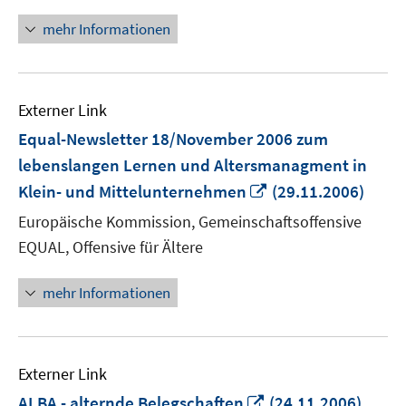
mehr Informationen
Externer Link
Equal-Newsletter 18/November 2006 zum
lebenslangen Lernen und Altersmanagment in
In
Klein- und Mittelunternehmen
(29.11.2006)
neuem
Europäische Kommission, Gemeinschaftsoffensive
Fenster
EQUAL, Offensive für Ältere
öffnen
mehr Informationen
Externer Link
In
ALBA - alternde Belegschaften
(24.11.2006)