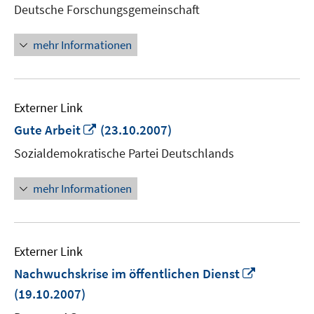
Deutsche Forschungsgemeinschaft
öffnen
mehr Informationen
Externer Link
In
Gute Arbeit
(23.10.2007)
neuem
Sozialdemokratische Partei Deutschlands
Fenster
öffnen
mehr Informationen
Externer Link
In
Nachwuchskrise im öffentlichen Dienst
neuem
(19.10.2007)
Fenster