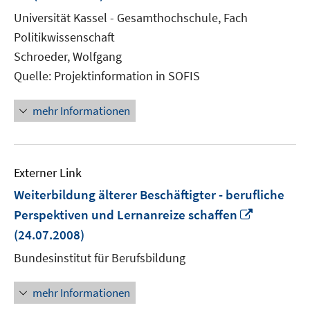
neuem
Universität Kassel - Gesamthochschule, Fach
Fenster
Politikwissenschaft
öffnen
Schroeder, Wolfgang
Quelle: Projektinformation in SOFIS
mehr Informationen
Externer Link
Weiterbildung älterer Beschäftigter - berufliche
In
Perspektiven und Lernanreize schaffen
neuem
(24.07.2008)
Fenster
Bundesinstitut für Berufsbildung
öffnen
mehr Informationen