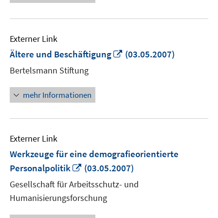
Externer Link
In
Ältere und Beschäftigung
(03.05.2007)
neuem
Bertelsmann Stiftung
Fenster
öffnen
mehr Informationen
Externer Link
Werkzeuge für eine demografieorientierte
In
Personalpolitik
(03.05.2007)
neuem
Gesellschaft für Arbeitsschutz- und
Fenster
Humanisierungsforschung
öffnen