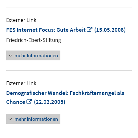
Externer Link
In
FES Internet Focus: Gute Arbeit
(15.05.2008)
neuem
Friedrich-Ebert-Stiftung
Fenster
öffnen
mehr Informationen
Externer Link
Demografischer Wandel: Fachkräftemangel als
In
Chance
(22.02.2008)
neuem
Fenster
mehr Informationen
öffnen