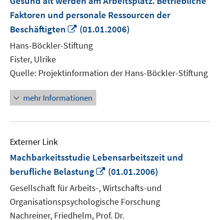
Gesund alt werden am Arbeitsplatz. Betriebliche
Faktoren und personale Ressourcen der
In
Beschäftigten
(01.01.2006)
neuem
Hans-Böckler-Stiftung
Fenster
Fister, Ulrike
öffnen
Quelle: Projektinformation der Hans-Böckler-Stiftung
mehr Informationen
Externer Link
Machbarkeitsstudie Lebensarbeitszeit und
In
berufliche Belastung
(01.01.2006)
neuem
Gesellschaft für Arbeits-, Wirtschafts-und
Fenster
Organisationspsychologische Forschung
öffnen
Nachreiner, Friedhelm, Prof. Dr.