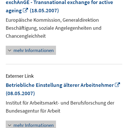
exchAnGE - Transnational exchange for active
In
ageing
(18.05.2007)
neuem
Europäische Kommission, Generaldirektion
Fenster
Beschäftigung, soziale Angelegenheiten und
öffnen
Chancengleichheit
mehr Informationen
Externer Link
In
Betriebliche Einstellung älterer Arbeitnehmer
ne
(08.05.2007)
Fen
Institut für Arbeitsmarkt- und Berufsforschung der
öff
Bundesagentur für Arbeit
mehr Informationen