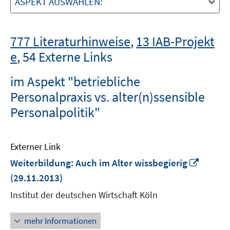
ASPEKT AUSWÄHLEN:
777 Literaturhinweise
,
13 IAB-Projekt
e
,
54 Externe Links
im Aspekt "betriebliche
Personalpraxis vs. alter(n)ssensible
Personalpolitik"
Externer Link
In
Weiterbildung: Auch im Alter wissbegierig
neuem
(29.11.2013)
Fenste
Institut der deutschen Wirtschaft Köln
öffnen
mehr Informationen