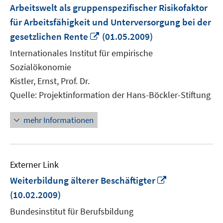
Arbeitswelt als gruppenspezifischer Risikofaktor
für Arbeitsfähigkeit und Unterversorgung bei der
In
gesetzlichen Rente
(01.05.2009)
neuem
Internationales Institut für empirische
Fenster
Sozialökonomie
öffnen
Kistler, Ernst, Prof. Dr.
Quelle: Projektinformation der Hans-Böckler-Stiftung
mehr Informationen
Externer Link
In
Weiterbildung älterer Beschäftigter
neuem
(10.02.2009)
Fenster
Bundesinstitut für Berufsbildung
öffnen