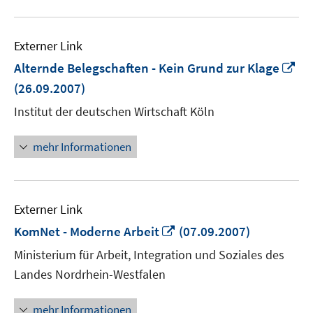
Externer Link
In
Alternde Belegschaften - Kein Grund zur Klage
ne
(26.09.2007)
Fe
Institut der deutschen Wirtschaft Köln
öf
mehr Informationen
Externer Link
In
KomNet - Moderne Arbeit
(07.09.2007)
neuem
Ministerium für Arbeit, Integration und Soziales des
Fenster
Landes Nordrhein-Westfalen
öffnen
mehr Informationen