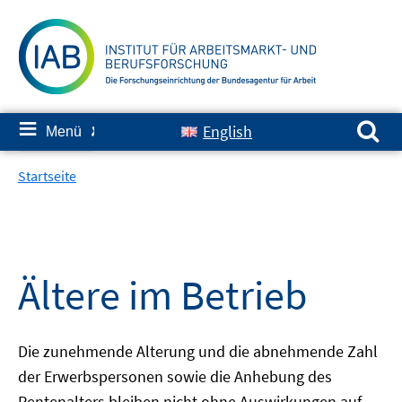
Springe
zum
Inhalt
Suchen nach:
≡
English
Menü
✘
Startseite
Ältere im Betrieb
Die zunehmende Alterung und die abnehmende Zahl
der Erwerbspersonen sowie die Anhebung des
Rentenalters bleiben nicht ohne Auswirkungen auf