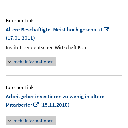
Externer Link
In
Ältere Beschäftigte: Meist hoch geschätzt
neuem
(17.01.2011)
Fenster
Institut der deutschen Wirtschaft Köln
öffnen
mehr Informationen
Externer Link
Arbeitgeber investieren zu wenig in ältere
In
Mitarbeiter
(15.11.2010)
neuem
Fenster
mehr Informationen
öffnen