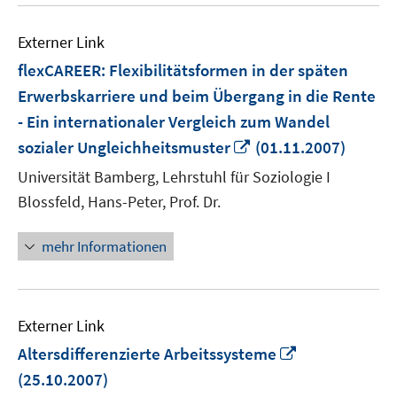
Externer Link
flexCAREER: Flexibilitätsformen in der späten
Erwerbskarriere und beim Übergang in die Rente
- Ein internationaler Vergleich zum Wandel
In
sozialer Ungleichheitsmuster
(01.11.2007)
neuem
Universität Bamberg, Lehrstuhl für Soziologie I
Fenster
Blossfeld, Hans-Peter, Prof. Dr.
öffnen
mehr Informationen
Externer Link
In
Altersdifferenzierte Arbeitssysteme
neuem
(25.10.2007)
Fenster