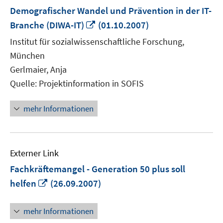
Demografischer Wandel und Prävention in der IT-
In
Branche (DIWA-IT)
(01.10.2007)
neuem
Institut für sozialwissenschaftliche Forschung,
Fenster
München
öffnen
Gerlmaier, Anja
Quelle: Projektinformation in SOFIS
mehr Informationen
Externer Link
Fachkräftemangel - Generation 50 plus soll
In
helfen
(26.09.2007)
neuem
Fenster
mehr Informationen
öffnen