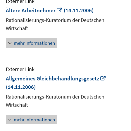
Externer Link
In
Ältere Arbeitnehmer
(14.11.2006)
neuem
Rationalisierungs-Kuratorium der Deutschen
Fenster
Wirtschaft
öffnen
mehr Informationen
Externer Link
In
Allgemeines Gleichbehandlungsgesetz
neuem
(14.11.2006)
Fenster
Rationalisierungs-Kuratorium der Deutschen
öffnen
Wirtschaft
mehr Informationen