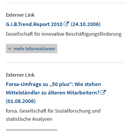
Externer Link
In
G.I.B.Trend.Report 2010
(24.10.2006)
neuem
Gesellschaft für innovative Beschäftigungsförderung
Fenster
öffnen
mehr Informationen
Externer Link
Forsa-Umfrage zu „50 plus“: Wie stehen
In
Mittelständler zu älteren Mitarbeitern?
neuem
(01.08.2006)
Fenster
forsa. Gesellschaft für Sozialforschung und
öffnen
statistische Analysen