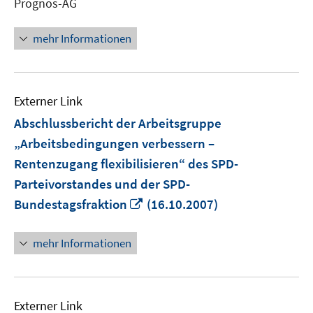
Prognos-AG
öffnen
mehr Informationen
Externer Link
Abschlussbericht der Arbeitsgruppe
„Arbeitsbedingungen verbessern –
Rentenzugang flexibilisieren“ des SPD-
Parteivorstandes und der SPD-
In
Bundestagsfraktion
(16.10.2007)
neuem
Fenster
mehr Informationen
öffnen
Externer Link