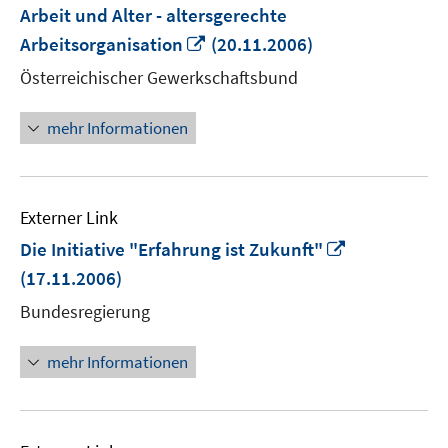
Arbeit und Alter - altersgerechte
In
Arbeitsorganisation
(20.11.2006)
neuem
Österreichischer Gewerkschaftsbund
Fenster
öffnen
mehr Informationen
Externer Link
In
Die Initiative "Erfahrung ist Zukunft"
neuem
(17.11.2006)
Fenster
Bundesregierung
öffnen
mehr Informationen