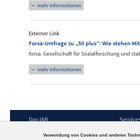
mehr Informationen
öffnen
Externer Link
Forsa-Umfrage zu „50 plus“: Wie stehen Mit
forsa. Gesellschaft für Sozialforschung und sta
mehr Informationen
Footer
Das IAB
Service
Inhalt
Institut für Arbeitsmarkt- und
Presse
Verwendung von Cookies und anderen Techn
Berufsforschung (IAB) – unser Leitbild
IAB-Newsl