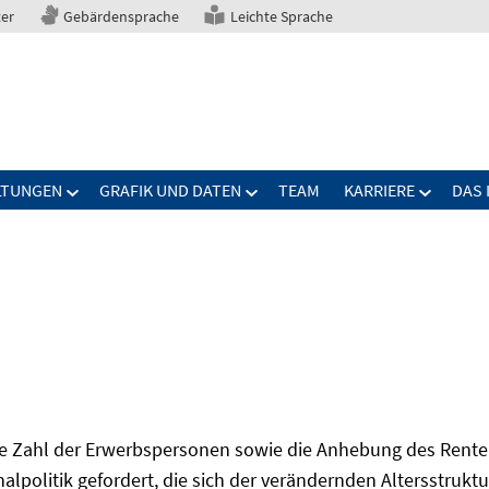
ter
Gebärdensprache
Leichte Sprache
LTUNGEN
GRAFIK UND DATEN
TEAM
KARRIERE
DAS 
Zahl der Erwerbspersonen sowie die Anhebung des Renten
onalpolitik gefordert, die sich der verändernden Altersstruktu