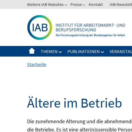
Springe
Weitere IAB Websites
Presse
Kontakt
IAB-Newslet
zum
Inhalt
THEMEN
PUBLIKATIONEN
VERANSTA
Startseite
Ältere im Betrieb
Die zunehmende Alterung und die abnehmende 
die Betriebe. Es ist eine alter(n)ssensible Pers