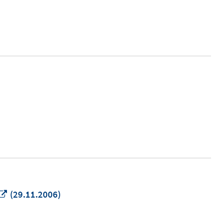
neuem
Fenster
öffnen
In
(29.11.2006)
neuem
Fenster