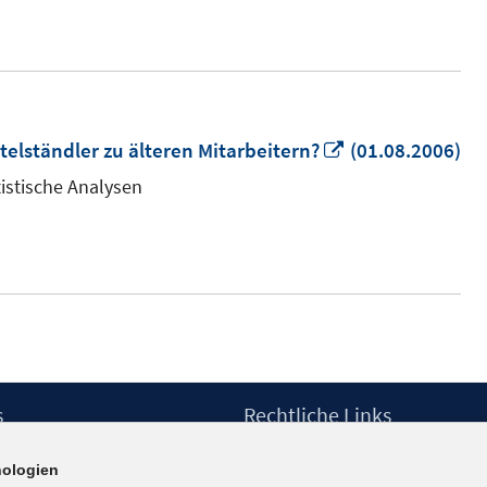
In
telständler zu älteren Mitarbeitern?
(01.08.2006)
neuem
tistische Analysen
Fenster
öffnen
s
Rechtliche Links
Impressum
ologien
etter
Datenschutzerklärung