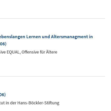
öffnen
lebenslangen Lernen und Altersmanagment in
06)
ve EQUAL, Offensive für Ältere
06)
tut in der Hans-Böckler-Stiftung