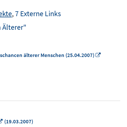
ekte
,
7 Externe Links
 Älterer"
In
gschancen älterer Menschen (25.04.2007)
neuem
Fenster
öffnen
In
(19.03.2007)