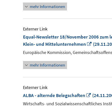
mehr Informationen
Externer Link
Equal-Newsletter 18/November 2006 zum 
In
Klein- und Mittelunternehmen
(29.11.20
neuem
Europäische Kommission, Gemeinschaftsoffensi
Fenster
mehr Informationen
öffnen
Externer Link
In
ALBA - alternde Belegschaften
(24.11.20
neuem
Wirtschafts- und Sozialwissenschaftliches Insti
Fenster