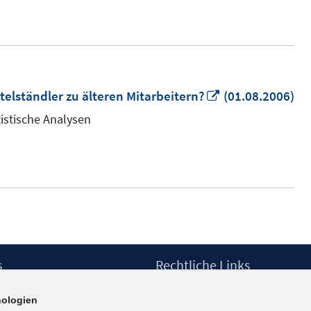
In
telständler zu älteren Mitarbeitern?
(01.08.2006)
neuem
tistische Analysen
Fenster
öffnen
s
Rechtliche Links
Impressum
ologien
etter
Datenschutzerklärung