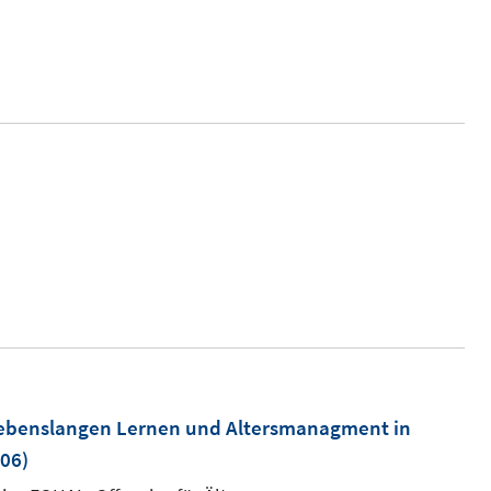
neuem
Fenster
öffnen
lebenslangen Lernen und Altersmanagment in
06)