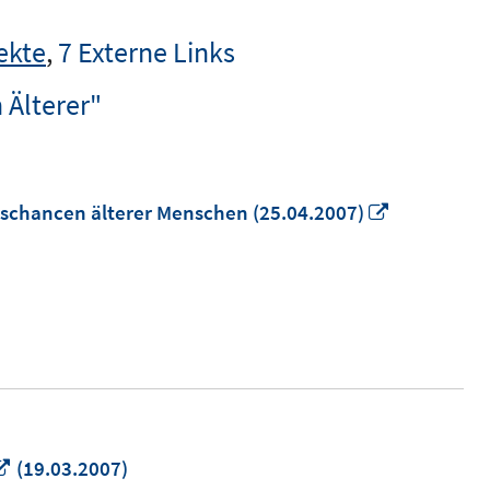
ekte
,
7 Externe Links
 Älterer"
In
gschancen älterer Menschen (25.04.2007)
neuem
Fenster
öffnen
In
(19.03.2007)