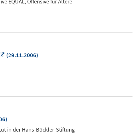
ve EQUAL, Offensive für Ältere
In
(29.11.2006)
neuem
Fenster
öffnen
06)
tut in der Hans-Böckler-Stiftung