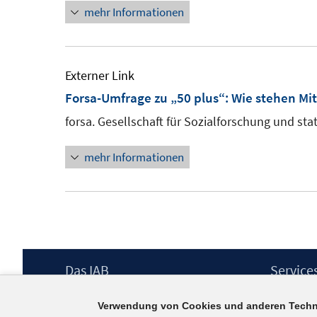
mehr Informationen
öffnen
Externer Link
Forsa-Umfrage zu „50 plus“: Wie stehen Mit
forsa. Gesellschaft für Sozialforschung und sta
mehr Informationen
Footer
Das IAB
Service
Inhalt
Institut für Arbeitsmarkt- und
Presse
Verwendung von Cookies und anderen Techn
Berufsforschung (IAB) – unser Leitbild
IAB-Newsl