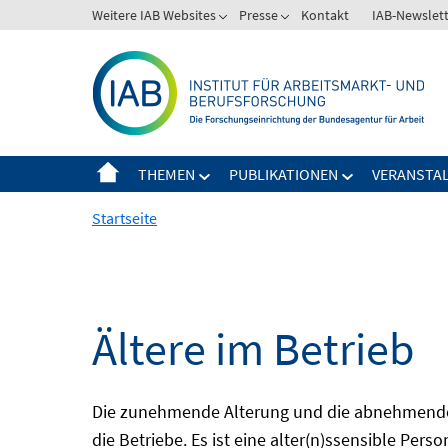
Springe
Weitere IAB Websites
Presse
Kontakt
IAB-Newslet
zum
Inhalt
THEMEN
PUBLIKATIONEN
VERANSTA
Startseite
Ältere im Betrieb
Die zunehmende Alterung und die abnehmende 
die Betriebe. Es ist eine alter(n)ssensible Pers