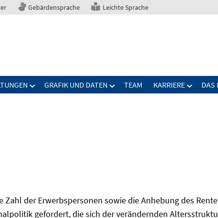
ter
Gebärdensprache
Leichte Sprache
LTUNGEN
GRAFIK UND DATEN
TEAM
KARRIERE
DAS 
Zahl der Erwerbspersonen sowie die Anhebung des Renten
onalpolitik gefordert, die sich der verändernden Altersstruktu