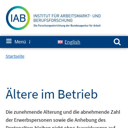
Springe
zum
Inhalt
Suchen nach:
≡
English
Menü
✘
Startseite
Ältere im Betrieb
Die zunehmende Alterung und die abnehmende Zahl
der Erwerbspersonen sowie die Anhebung des
Rentenalters bleiben nicht ohne Auswirkungen auf