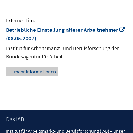
Externer Link
In
Betriebliche Einstellung älterer Arbeitnehmer
ne
(08.05.2007)
Fen
Institut für Arbeitsmarkt- und Berufsforschung der
öff
Bundesagentur für Arbeit
mehr Informationen
Footer
Das IAB
Inhalt
Institut für Arbeitsmarkt- und Berufsforschung (IAB) – unser