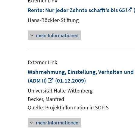
Externer Link
I
Rente: Nur jeder Zehnte schafft's bis 65
(
Hans-Böckler-Stiftung
F
mehr Informationen
ö
Externer Link
Wahrnehmung, Einstellung, Verhalten und 
In
(ADM II)
(01.12.2009)
neuem
Universität Halle-Wittenberg
Fenster
Becker, Manfred
öffnen
Quelle: Projektinformation in SOFIS
mehr Informationen