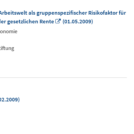
beitswelt als gruppenspezifischer Risikofaktor für
In
der gesetzlichen Rente
(01.05.2009)
neuem
ökonomie
Fenster
öffnen
tiftung
02.2009)
em
ter
en