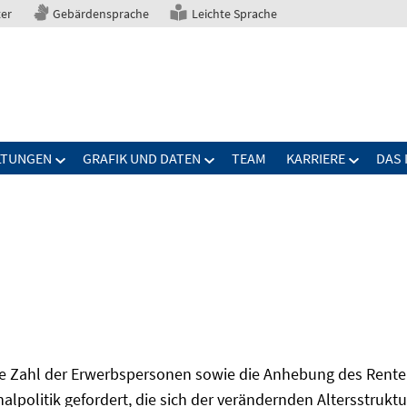
ter
Gebärdensprache
Leichte Sprache
LTUNGEN
GRAFIK UND DATEN
TEAM
KARRIERE
DAS 
Zahl der Erwerbspersonen sowie die Anhebung des Renten
onalpolitik gefordert, die sich der verändernden Altersstruktu