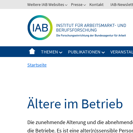
Springe
Weitere IAB Websites
Presse
Kontakt
IAB-Newslet
zum
Inhalt
THEMEN
PUBLIKATIONEN
VERANSTA
Startseite
Ältere im Betrieb
Die zunehmende Alterung und die abnehmende 
die Betriebe. Es ist eine alter(n)ssensible Pers