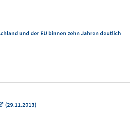
schland und der EU binnen zehn Jahren deutlich
In
(29.11.2013)
neuem
Fenster
öffnen