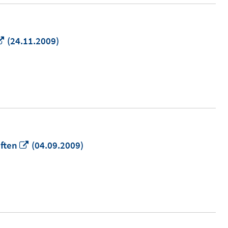
In
(24.11.2009)
neuem
Fenster
öffnen
In
aften
(04.09.2009)
neuem
Fenster
öffnen