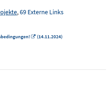
rojekte
,
69 Externe Links
In
tsbedingungen!
(14.11.2024)
neuem
Fenster
öffnen