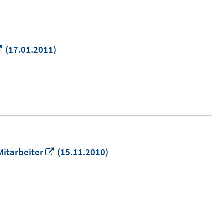
In
(17.01.2011)
neuem
Fenster
öffnen
In
Mitarbeiter
(15.11.2010)
neuem
Fenster
öffnen