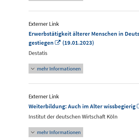
Externer Link
Erwerbstätigkeit älterer Menschen in Deut
In
gestiegen
(19.01.2023)
neuem
Destatis
Fenster
mehr Informationen
öffnen
Externer Link
Weiterbildung: Auch im Alter wissbegierig
Institut der deutschen Wirtschaft Köln
mehr Informationen