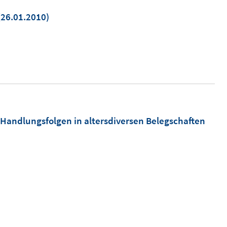
n
26.01.2010)
neuem
enster
ffnen
Handlungsfolgen in altersdiversen Belegschaften