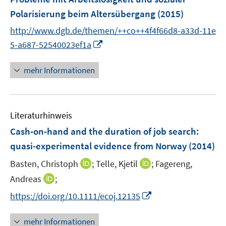
n
s
ö
e
Polarisierung beim Altersübergang
(2015)
t
f
n
e
http://www.dgb.de/themen/++co++4f4f66d8-a33d-11e
f
r
I
5-a687-52540023ef1a
n
ö
n
e
f
n
n
mehr Informationen
f
e
n
u
e
e
n
Literaturhinweis
m
F
Cash-on-hand and the duration of job search
:
e
quasi-experimental evidence from Norway
(2014)
n
I
I
Basten, Christoph
;
Telle, Kjetil
;
Fagereng,
s
n
n
t
I
Andreas
;
n
n
e
n
I
https://doi.org/10.1111/ecoj.12135
e
e
r
n
n
u
u
ö
e
n
mehr Informationen
e
e
f