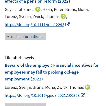
e
effects of a pension reform
(2022)
t
n
r
e
I
Geyer, Johannes
;
Haan, Peter;
Bruns, Mona;
s
ö
r
n
t
I
Lorenz, Svenja;
Zwick, Thomas
;
f
ö
n
e
n
f
I
https://doi.org/10.1111/irel.12293
f
e
r
n
n
n
f
u
ö
e
e
n
n
mehr Informationen
e
f
u
n
e
e
m
f
e
u
n
F
n
m
e
e
e
F
Literaturhinweis
m
n
n
e
F
Beware of the employer: Financial incentives for
s
n
e
t
employees may fail to prolong old-age
s
n
e
employment
(2022)
t
s
r
e
t
I
Lorenz, Svenja;
Bruns, Mona;
Zwick, Thomas
;
ö
r
e
n
f
I
https://doi.org/10.1016/j.jeoa.2021.100363
ö
r
n
f
n
f
ö
e
n
n