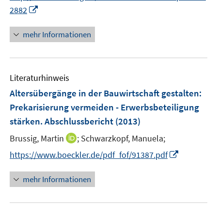
I
2882
f
n
f
n
mehr Informationen
n
e
e
u
n
e
Literaturhinweis
m
F
Altersübergänge in der Bauwirtschaft gestalten
:
e
Prekarisierung vermeiden - Erwerbsbeteiligung
n
stärken. Abschlussbericht
(2013)
s
t
I
Brussig, Martin
;
Schwarzkopf, Manuela;
e
n
I
https://www.boeckler.de/pdf_fof/91387.pdf
r
n
n
ö
e
n
mehr Informationen
f
u
e
f
e
u
n
m
e