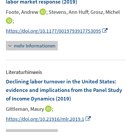
t
labor market response
(2019)
s
n
e
t
I
Foote, Andrew
;
Stevens, Ann Huff;
Grosz, Michel
s
r
e
n
t
I
;
ö
r
n
e
n
f
I
https://doi.org/10.1177/0019793917753095
ö
e
r
n
f
n
f
u
ö
e
n
n
f
mehr Informationen
e
f
u
e
e
n
m
f
e
n
u
e
F
n
m
e
n
e
e
F
Literaturhinweis
m
n
n
e
F
Declining labor turnover in the United States
:
s
n
e
t
evidence and implications from the Panel Study
s
n
e
of Income Dynamics
t
(2019)
s
r
e
t
I
Gittleman, Maury
;
ö
r
e
n
f
I
https://doi.org/10.21916/mlr.2019.1
ö
r
n
f
n
f
ö
e
n