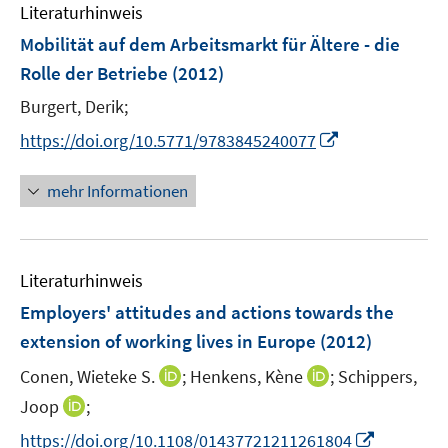
F
Literaturhinweis
m
n
n
e
F
Mobilität auf dem Arbeitsmarkt für Ältere - die
s
s
n
e
t
t
Rolle der Betriebe
(2012)
s
n
e
e
t
Burgert, Derik;
s
r
r
e
t
I
https://doi.org/10.5771/9783845240077
ö
ö
r
e
n
f
f
ö
r
n
mehr Informationen
f
f
f
ö
e
n
n
f
f
u
e
e
n
f
e
n
n
e
n
Literaturhinweis
m
n
e
F
Employers' attitudes and actions towards the
n
e
extension of working lives in Europe
(2012)
n
I
I
Conen, Wieteke S.
;
Henkens, Kène
;
Schippers,
s
n
n
t
I
Joop
;
n
n
e
n
I
https://doi.org/10.1108/01437721211261804
e
e