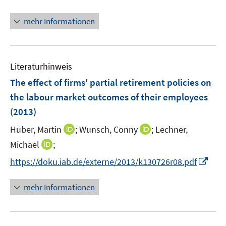
e
ö
r
mehr Informationen
f
ö
f
f
n
f
e
n
Literaturhinweis
n
e
The effect of firms' partial retirement policies on
n
the labour market outcomes of their employees
(2013)
I
I
Huber, Martin
;
Wunsch, Conny
;
Lechner,
n
n
I
Michael
;
n
n
n
I
https://doku.iab.de/externe/2013/k130726r08.pdf
e
e
n
n
u
u
e
n
mehr Informationen
e
e
u
e
m
m
e
u
F
F
m
e
e
e