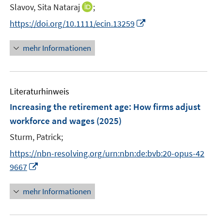
n
I
Slavov, Sita Nataraj
;
n
n
I
https://doi.org/10.1111/ecin.13259
e
n
n
u
e
n
mehr Informationen
e
u
e
m
e
u
F
m
e
e
F
Literaturhinweis
m
n
e
F
Increasing the retirement age: How firms adjust
s
n
e
t
workforce and wages
(2025)
s
n
e
t
Sturm, Patrick;
s
r
e
t
https://nbn-resolving.org/urn:nbn:de:bvb:20-opus-42
ö
r
e
I
f
9667
ö
r
n
f
f
ö
n
n
mehr Informationen
f
f
e
e
n
f
u
n
e