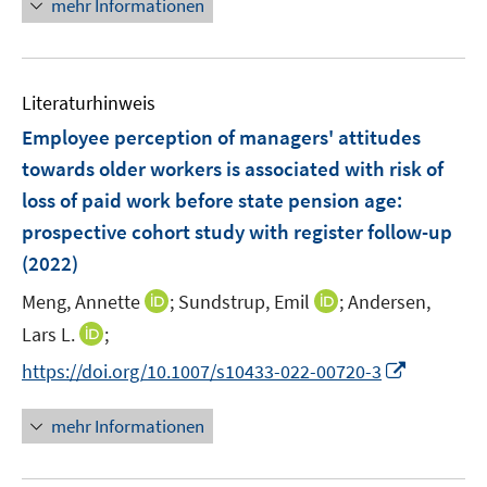
f
mehr Informationen
f
u
e
e
n
f
e
n
u
e
n
m
e
n
e
F
Literaturhinweis
m
n
e
F
Employee perception of managers' attitudes
n
e
towards older workers is associated with risk of
s
n
loss of paid work before state pension age:
t
s
e
prospective cohort study with register follow-up
t
r
e
(2022)
ö
r
I
I
Meng, Annette
;
Sundstrup, Emil
;
Andersen,
f
ö
n
n
f
I
Lars L.
;
f
n
n
n
n
f
I
https://doi.org/10.1007/s10433-022-00720-3
e
e
e
n
n
n
u
u
n
e
e
n
mehr Informationen
e
e
u
n
e
m
m
e
u
F
F