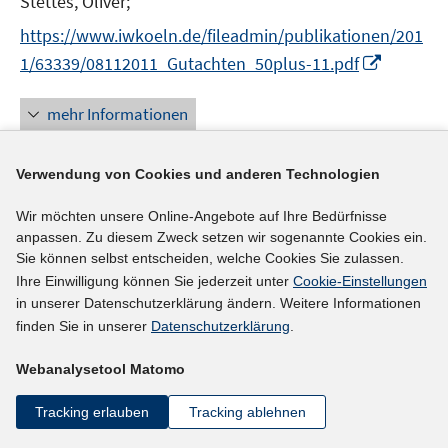
Stettes, Oliver;
f
e
n
https://www.iwkoeln.de/fileadmin/publikationen/201
r
e
I
1/63339/08112011_Gutachten_50plus-11.pdf
ö
n
n
f
n
mehr Informationen
f
e
n
u
e
Verwendung von Cookies und anderen Technologien
e
n
Literaturhinweis
m
Wir möchten unsere Online-Angebote auf Ihre Bedürfnisse
F
Betriebe und Frühverrentung: Angebote, die
anpassen. Zu diesem Zweck setzen wir sogenannte Cookies ein.
e
Sie können selbst entscheiden, welche Cookies Sie zulassen.
man nicht ablehnt
(2010)
n
Ihre Einwilligung können Sie jederzeit unter
Cookie-Einstellungen
I
Bellmann, Lutz
;
Janik, Florian;
s
in unserer Datenschutzerklärung ändern. Weitere Informationen
n
t
finden Sie in unserer
Datenschutzerklärung
.
I
https://doi.org/10.1007/s12651-009-0023-9
n
e
n
https://doku.iab.de/zaf/2009/2009_4_zaf_bellmann_j
e
r
Webanalysetool Matomo
n
I
anik.pdf
u
ö
e
n
Tracking erlauben
Tracking ablehnen
e
f
u
n
mehr Informationen
m
f