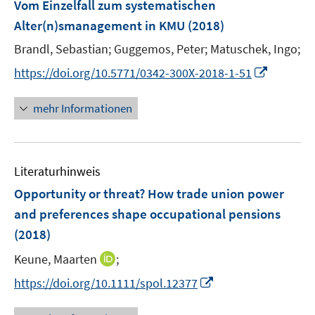
F
Vom Einzelfall zum systematischen
n
n
e
Alter(n)smanagement in KMU
(2018)
s
s
n
t
t
Brandl, Sebastian;
Guggemos, Peter;
Matuschek, Ingo;
s
e
e
t
I
https://doi.org/10.5771/0342-300X-2018-1-51
r
r
e
n
ö
ö
r
n
mehr Informationen
f
f
ö
e
f
f
f
u
n
n
f
e
e
e
n
Literaturhinweis
m
n
n
e
F
Opportunity or threat? How trade union power
n
e
and preferences shape occupational pensions
n
(2018)
s
t
I
Keune, Maarten
;
e
n
I
https://doi.org/10.1111/spol.12377
r
n
n
ö
e
n