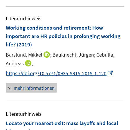
n
f
e
u
n
e
n
m
e
n
e
F
Literaturhinweis
m
n
e
F
Working conditions and retirement: How
n
e
important are HR policies in prolonging working
s
n
life?
(2019)
t
s
e
t
I
Barslund, Mikkel
;
Bauknecht, Jürgen;
Cebulla,
r
e
n
I
Andreas
;
ö
r
n
n
f
I
https://doi.org/10.5771/0935-9915-2019-1-120
ö
e
n
f
n
f
u
e
n
n
mehr Informationen
f
e
u
e
e
n
m
e
n
u
e
F
m
e
n
e
F
Literaturhinweis
m
n
e
F
Locate your nearest exit
:
mass layoffs and local
s
n
e