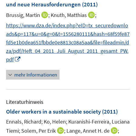
und neue Herausforderungen
(2011)
I
I
Brussig, Martin
;
Knuth, Matthias
;
n
n
https://www.dza.de/index.php?eID=tx_securedownlo
n
n
ads&p=117&u=0&g=0&t=1556280111&hash=68f59fe87
e
e
fd5e1b0dea651fbbde0e8813c08a5aa&file=fileadmin/d
u
u
za/pdf/Heft_04_2011_Juli_August_2011_gesamt_PW.
e
e
I
m
m
pdf
n
F
F
n
e
e
mehr Informationen
e
n
n
u
s
s
e
t
t
Literaturhinweis
m
e
e
F
r
r
Older workers in a sustainable society
(2011)
e
ö
ö
Ennals, Richard;
Ko, Helen;
Kuranishi-Ferreira, Luciana
n
f
f
I
I
Tiemi;
Solem, Per Erik
;
Lange, Annet H. de
;
s
f
f