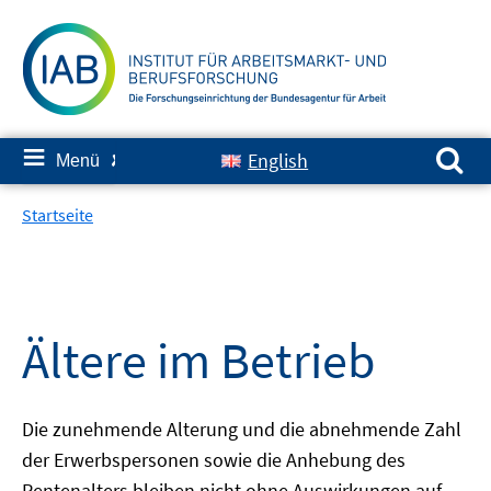
Springe
zum
Inhalt
Suchen nach:
≡
English
Menü
✘
Startseite
Ältere im Betrieb
Die zunehmende Alterung und die abnehmende Zahl
der Erwerbspersonen sowie die Anhebung des
Rentenalters bleiben nicht ohne Auswirkungen auf