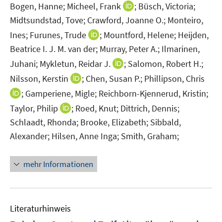
n
n
t
n
n
I
Bogen, Hanne;
Micheel, Frank
;
Büsch, Victoria;
n
n
e
e
e
n
Midtsundstad, Tove;
Crawford, Joanne O.;
Monteiro,
e
e
r
n
n
n
I
Ines;
Furunes, Trude
;
Mountford, Helene;
Heijden,
u
u
ö
e
n
Beatrice I. J. M. van der;
Murray, Peter A.;
Ilmarinen,
e
e
f
u
n
m
m
I
Juhani;
f
Mykletun, Reidar J.
;
Salomon, Robert H.;
e
e
F
F
n
n
m
I
Nilsson, Kerstin
;
Chen, Susan P.;
Phillipson, Chris
u
e
e
n
e
F
n
I
;
Gamperiene, Migle;
Reichborn-Kjennerud, Kristin;
e
n
n
e
n
e
n
n
m
I
Taylor, Philip
;
Roed, Knut;
Dittrich, Dennis;
s
s
u
n
e
n
F
n
t
t
Schlaadt, Rhonda;
Brooke, Elizabeth;
Sibbald,
e
s
u
e
e
n
e
e
m
Alexander;
Hilsen, Anne Inga;
Smith, Graham;
t
e
u
n
e
r
r
F
e
m
e
s
u
ö
ö
e
r
F
m
mehr Informationen
t
e
f
f
n
ö
e
F
e
m
f
f
s
f
n
e
r
F
n
n
t
f
s
n
ö
e
e
e
e
n
Literaturhinweis
t
s
f
n
n
n
r
e
e