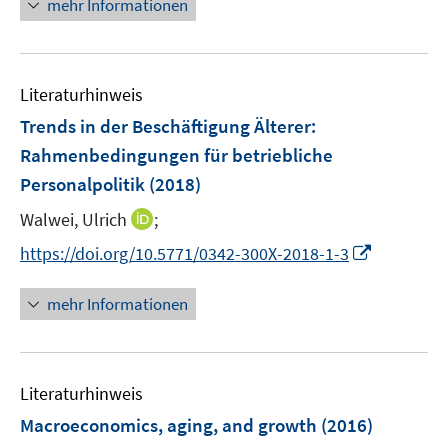
mehr Informationen
f
u
e
f
e
u
n
m
e
e
F
Literaturhinweis
m
n
e
F
Trends in der Beschäftigung Älterer
:
n
e
Rahmenbedingungen für betriebliche
s
n
Personalpolitik
(2018)
t
s
e
t
I
Walwei, Ulrich
;
r
e
n
I
https://doi.org/10.5771/0342-300X-2018-1-3
ö
r
n
n
f
ö
e
n
f
mehr Informationen
f
u
e
n
f
e
u
e
n
m
e
n
e
F
Literaturhinweis
m
n
e
F
Macroeconomics, aging, and growth
(2016)
n
e