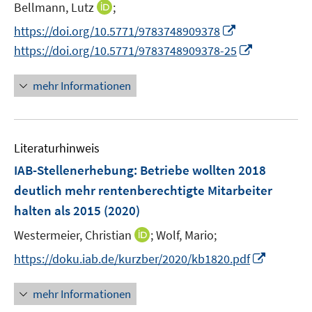
t
I
Bellmann, Lutz
;
s
r
e
n
t
I
https://doi.org/10.5771/9783748909378
ö
r
n
e
n
f
I
https://doi.org/10.5771/9783748909378-25
ö
e
r
n
f
n
f
u
ö
e
n
n
f
mehr Informationen
e
f
u
e
e
n
m
f
e
n
u
e
F
n
m
e
n
e
e
F
Literaturhinweis
m
n
n
e
F
IAB-Stellenerhebung: Betriebe wollten 2018
s
n
e
deutlich mehr rentenberechtigte Mitarbeiter
t
s
n
e
halten als 2015
(2020)
t
s
r
e
t
I
Westermeier, Christian
;
Wolf, Mario;
ö
r
e
n
I
f
https://doku.iab.de/kurzber/2020/kb1820.pdf
ö
r
n
n
f
f
ö
e
n
n
mehr Informationen
f
f
u
e
e