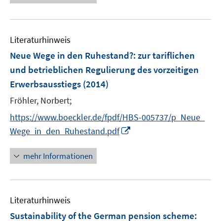
u
e
m
m
f
e
u
F
F
n
m
e
e
e
e
F
Literaturhinweis
m
n
n
n
e
F
Neue Wege in den Ruhestand?
:
zur tariflichen
s
s
n
e
t
t
und betrieblichen Regulierung des vorzeitigen
s
n
e
e
Erwerbsausstiegs
t
(2014)
s
r
r
e
t
Fröhler, Norbert;
ö
ö
r
e
f
f
https://www.boeckler.de/fpdf/HBS-005737/p_Neue_
ö
r
f
f
I
Wege_in_den_Ruhestand.pdf
f
ö
n
n
n
f
f
e
e
n
n
mehr Informationen
f
n
n
e
e
n
u
n
e
e
n
Literaturhinweis
m
F
Sustainability of the German pension scheme
: