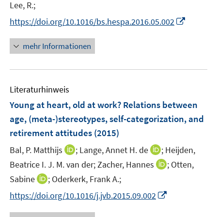
Lee, R.;
s
n
t
I
s
https://doi.org/10.1016/bs.hespa.2016.05.002
e
n
t
r
n
e
mehr Informationen
ö
e
r
f
u
ö
f
e
f
n
Literaturhinweis
m
f
e
F
n
Young at heart, old at work? Relations between
n
e
e
age, (meta-)stereotypes, self-categorization, and
n
n
retirement attitudes
(2015)
s
t
I
I
Bal, P. Matthijs
;
Lange, Annet H. de
;
Heijden,
e
n
n
I
Beatrice I. J. M. van der;
Zacher, Hannes
;
Otten,
r
n
n
n
I
Sabine
;
Oderkerk, Frank A.;
ö
e
e
n
n
I
f
https://doi.org/10.1016/j.jvb.2015.09.002
u
u
e
n
n
f
e
e
u
e