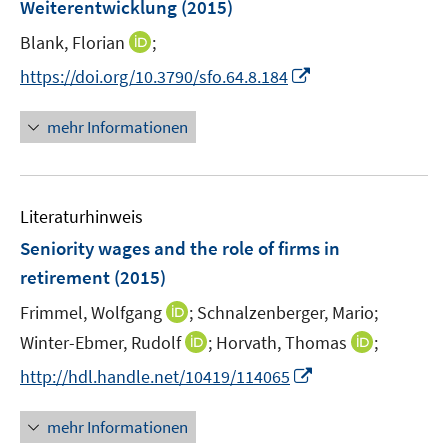
Weiterentwicklung
(2015)
t
s
e
t
I
Blank, Florian
;
r
e
n
I
https://doi.org/10.3790/sfo.64.8.184
ö
r
n
n
f
ö
e
n
f
mehr Informationen
f
u
e
n
f
e
u
e
n
m
e
n
e
F
Literaturhinweis
m
n
e
F
Seniority wages and the role of firms in
n
e
retirement
(2015)
s
n
t
I
Frimmel, Wolfgang
;
Schnalzenberger, Mario;
s
e
n
t
I
I
Winter-Ebmer, Rudolf
;
Horvath, Thomas
;
r
n
e
n
n
I
http://hdl.handle.net/10419/114065
ö
e
r
n
n
n
f
u
ö
e
e
n
f
mehr Informationen
e
f
u
u
e