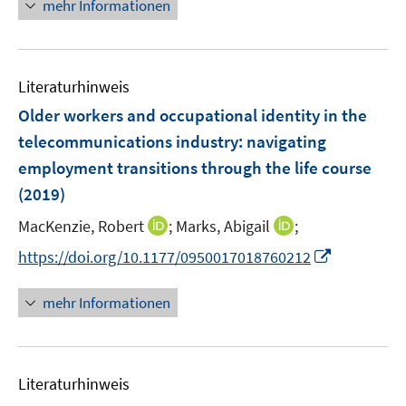
n
f
mehr Informationen
f
u
e
e
n
f
e
n
u
e
n
m
e
n
e
F
Literaturhinweis
m
n
e
F
Older workers and occupational identity in the
n
e
telecommunications industry
:
navigating
s
n
employment transitions through the life course
t
s
e
(2019)
t
r
e
I
I
MacKenzie, Robert
;
Marks, Abigail
;
ö
r
n
n
f
I
https://doi.org/10.1177/0950017018760212
ö
n
n
f
n
f
e
e
n
n
mehr Informationen
f
u
u
e
e
n
e
e
n
u
e
m
m
e
n
F
F
Literaturhinweis
m
e
e