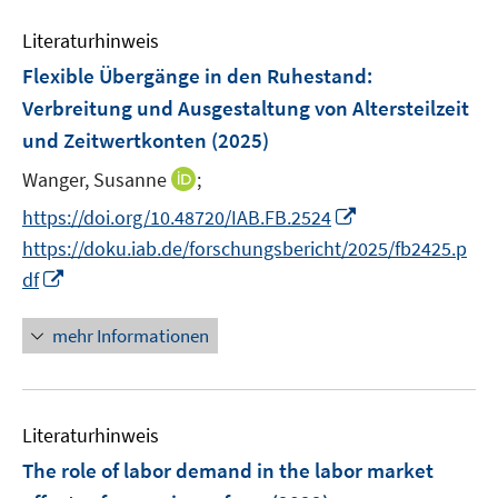
n
e
n
e
Literaturhinweis
m
n
F
Flexible Übergänge in den Ruhestand:
e
Verbreitung und Ausgestaltung von Altersteilzeit
n
und Zeitwertkonten
(2025)
s
t
I
Wanger, Susanne
;
e
n
I
https://doi.org/10.48720/IAB.FB.2524
r
n
n
https://doku.iab.de/forschungsbericht/2025/fb2425.p
ö
e
n
I
df
f
u
e
n
f
e
u
n
n
mehr Informationen
m
e
e
e
F
m
u
n
e
F
e
n
e
Literaturhinweis
m
s
n
F
The role of labor demand in the labor market
t
s
e