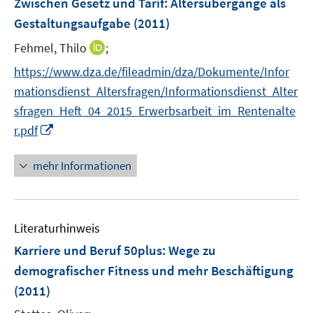
Zwischen Gesetz und Tarif
t
:
Altersübergänge als
f
s
ö
n
r
e
n
Gestaltungsaufgabe
(2011)
t
f
ö
r
e
e
f
I
Fehmel, Thilo
;
f
ö
n
r
n
n
f
f
https://www.dza.de/fileadmin/dza/Dokumente/Infor
ö
e
n
n
f
f
mationsdienst_Altersfragen/Informationsdienst_Alter
n
e
e
n
f
sfragen_Heft_04_2015_Erwerbsarbeit_im_Rentenalte
u
n
e
n
I
r.pdf
e
n
e
n
m
n
n
F
mehr Informationen
e
e
u
n
e
s
Literaturhinweis
m
t
F
e
Karriere und Beruf 50plus
:
Wege zu
e
r
demografischer Fitness und mehr Beschäftigung
n
ö
(2011)
s
f
t