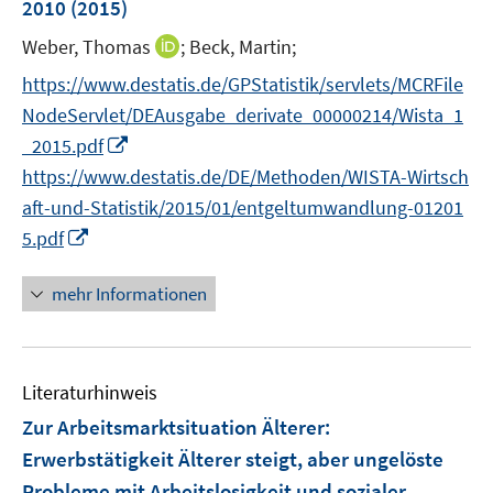
2010
(2015)
s
t
I
Weber, Thomas
;
Beck, Martin;
e
n
https://www.destatis.de/GPStatistik/servlets/MCRFile
r
n
NodeServlet/DEAusgabe_derivate_00000214/Wista_1
ö
e
I
_2015.pdf
f
u
n
f
https://www.destatis.de/DE/Methoden/WISTA-Wirtsch
e
n
n
m
aft-und-Statistik/2015/01/entgeltumwandlung-01201
e
e
F
I
5.pdf
u
n
e
n
e
n
n
mehr Informationen
m
s
e
F
t
u
e
e
e
n
r
Literaturhinweis
m
s
ö
F
Zur Arbeitsmarktsituation Älterer
:
t
f
e
Erwerbstätigkeit Älterer steigt, aber ungelöste
e
f
n
r
Probleme mit Arbeitslosigkeit und sozialer