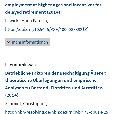
e
employment at higher ages and incentives for
n
delayed retirement
(2014)
s
t
Lewicki, Maria Patricia;
e
I
https://doi.org/10.5445/KSP/1000038392
r
n
ö
n
mehr Informationen
f
e
f
u
n
e
e
Literaturhinweis
m
n
F
Betriebliche Faktoren der Beschäftigung Älterer
:
e
theoretische Überlegungen und empirische
n
Analysen zu Bestand, Eintritten und Austritten
s
(2014)
t
e
Schmidt, Christopher;
r
http://nbn-resolving.de/nbn:de:urn:bvb:473-opus4-25
ö