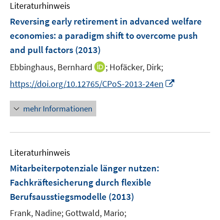
e
F
Literaturhinweis
m
n
e
F
Reversing early retirement in advanced welfare
n
e
economies
:
a paradigm shift to overcome push
s
n
and pull factors
(2013)
t
s
e
t
I
Ebbinghaus, Bernhard
;
Hofäcker, Dirk;
r
e
n
I
https://doi.org/10.12765/CPoS-2013-24en
ö
r
n
n
f
ö
e
n
f
mehr Informationen
f
u
e
n
f
e
u
e
n
m
e
n
e
F
Literaturhinweis
m
n
e
F
Mitarbeiterpotenziale länger nutzen
:
n
e
Fachkräftesicherung durch flexible
s
n
Berufsausstiegsmodelle
t
(2013)
s
e
t
Frank, Nadine;
Gottwald, Mario;
r