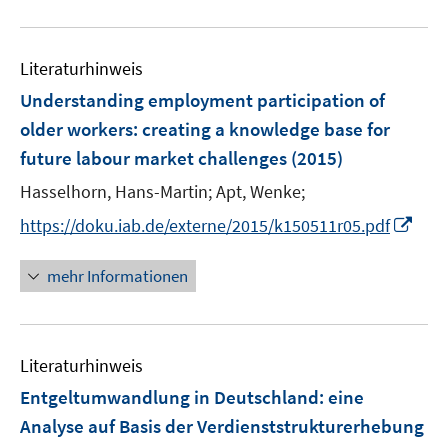
n
m
f
e
e
u
e
F
n
m
m
e
n
e
e
F
F
Literaturhinweis
m
n
n
e
e
F
Understanding employment participation of
s
n
n
e
t
older workers
:
creating a knowledge base for
s
s
n
e
future labour market challenges
t
(2015)
t
s
r
e
e
t
Hasselhorn, Hans-Martin;
Apt, Wenke;
ö
r
r
e
I
f
https://doku.iab.de/externe/2015/k150511r05.pdf
ö
ö
r
n
f
f
f
ö
n
n
mehr Informationen
f
f
f
e
e
n
n
f
u
n
e
e
n
e
n
n
e
Literaturhinweis
m
n
F
Entgeltumwandlung in Deutschland
:
eine
e
Analyse auf Basis der Verdienststrukturerhebung
n