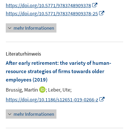
n
I
https://doi.org/10.5771/9783748909378
n
n
I
https://doi.org/10.5771/9783748909378-25
e
n
n
u
e
n
mehr Informationen
e
u
e
m
e
u
F
m
e
e
F
Literaturhinweis
m
n
e
F
After early retirement: the variety of human-
s
n
e
resource strategies of firms towards older
t
s
n
e
employees
(2019)
t
s
r
e
t
I
Brussig, Martin
;
Leber, Ute;
ö
r
e
n
I
f
https://doi.org/10.1186/s12651-019-0266-z
ö
r
n
n
f
f
ö
e
n
n
mehr Informationen
f
f
u
e
e
n
f
e
u
n
e