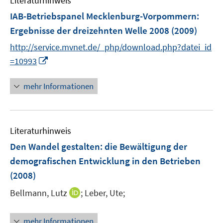
Literaturhinweis
m
n
F
IAB-Betriebspanel Mecklenburg-Vorpommern
:
e
Ergebnisse der dreizehnten Welle 2008
(2009)
n
http://service.mvnet.de/_php/download.php?datei_id
s
I
t
=10993
n
e
n
r
mehr Informationen
e
ö
u
f
e
f
Literaturhinweis
m
n
F
e
Den Wandel gestalten
:
die Bewältigung der
e
n
demografischen Entwicklung in den Betrieben
n
(2008)
s
t
I
Bellmann, Lutz
;
Leber, Ute;
e
n
r
n
mehr Informationen