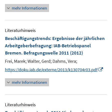
n
f
n
mehr Informationen
f
e
n
u
e
e
n
Literaturhinweis
m
F
Beschäftigungstrends: Ergebnisse der jährlichen
e
Arbeitgeberbefragung
:
IAB-Betriebspanel
n
Bremen. Befragungswelle 2011
(2012)
s
t
Frei, Marek;
Walter, Gerd;
Dahms, Vera;
e
I
https://doku.iab.de/externe/2013/k130704r03.pdf
r
n
ö
n
mehr Informationen
f
e
f
u
n
e
e
Literaturhinweis
m
n
F