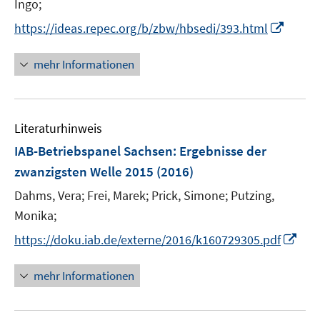
n
Ingo;
f
n
e
n
n
f
I
https://ideas.repec.org/b/zbw/hbsedi/393.html
u
e
n
n
e
u
e
n
mehr Informationen
m
e
n
e
F
m
u
e
F
e
n
e
Literaturhinweis
m
s
n
F
IAB-Betriebspanel Sachsen
t
:
Ergebnisse der
s
e
e
zwanzigsten Welle 2015
(2016)
t
n
r
e
Dahms, Vera;
Frei, Marek;
Prick, Simone;
Putzing,
s
ö
r
t
Monika;
f
ö
e
f
I
https://doku.iab.de/externe/2016/k160729305.pdf
f
r
n
n
f
ö
e
n
n
mehr Informationen
f
n
e
e
f
u
n
n