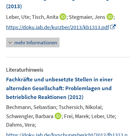
n
(2013)
s
t
I
I
Leber, Ute;
Tisch, Anita
;
Stegmaier, Jens
;
e
n
n
I
https://doku.iab.de/kurzber/2013/kb1313.pdf
r
n
n
n
ö
e
e
n
mehr Informationen
f
u
u
e
f
e
e
u
n
m
m
e
e
F
F
Literaturhinweis
m
n
e
e
F
Fachkräfte und unbesetzte Stellen in einer
n
n
e
alternden Gesellschaft
:
Problemlagen und
s
s
n
betriebliche Reaktionen
t
(2012)
t
s
e
e
t
Bechmann, Sebastian;
Tschersich, Nikolai;
r
r
e
I
Schwengler, Barbara
;
Frei, Marek;
Leber, Ute;
ö
ö
r
n
Dahms, Vera;
f
f
ö
n
f
f
https://doku.iab.de/forschungsbericht/2012/fb1312.p
f