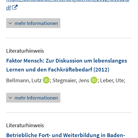
e
n
n
I
f
df
u
e
e
n
n
e
n
n
n
e
mehr Informationen
m
e
n
F
u
e
e
n
Literaturhinweis
m
s
F
Faktor Mensch: Zur Diskussion um lebenslanges
t
e
e
Lernen und den Fachkräftebedarf
(2012)
n
r
I
I
Bellmann, Lutz
;
Stegmaier, Jens
;
Leber, Ute;
s
ö
n
n
t
f
n
n
e
mehr Informationen
f
e
e
r
n
u
u
ö
e
e
e
f
n
m
m
f
Literaturhinweis
F
F
n
Betriebliche Fort- und Weiterbildung in Baden-