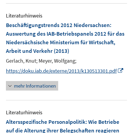
u
F
n
e
e
e
Literaturhinweis
m
n
n
F
Beschäftigungstrends 2012 Niedersachsen
:
s
e
Auswertung des IAB-Betriebspanels 2012 für das
t
n
e
Niedersächsische Ministerium für Wirtschaft,
s
r
Arbeit und Verkehr
(2013)
t
ö
e
Gerlach, Knut;
Meyer, Wolfgang;
f
r
f
I
https://doku.iab.de/externe/2013/k130513301.pdf
ö
n
n
f
e
n
mehr Informationen
f
n
e
n
u
e
e
n
Literaturhinweis
m
F
Altersspezifische Personalpolitik: Wie Betriebe
e
auf die Alterung ihrer Belegschaften reagieren