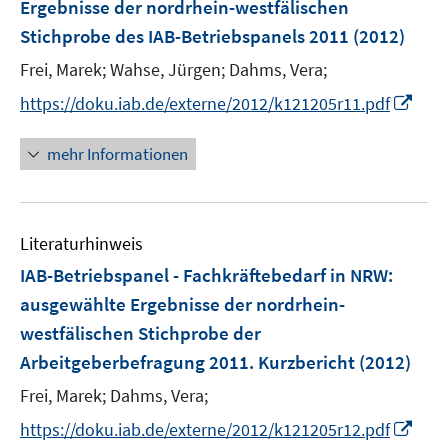
Ergebnisse der nordrhein-westfälischen
t
e
Stichprobe des IAB-Betriebspanels 2011
(2012)
r
Frei, Marek;
Wahse, Jürgen;
Dahms, Vera;
ö
I
https://doku.iab.de/externe/2012/k121205r11.pdf
f
n
f
n
n
mehr Informationen
e
e
u
n
e
Literaturhinweis
m
F
IAB-Betriebspanel - Fachkräftebedarf in NRW
:
e
ausgewählte Ergebnisse der nordrhein-
n
westfälischen Stichprobe der
s
Arbeitgeberbefragung 2011. Kurzbericht
(2012)
t
e
Frei, Marek;
Dahms, Vera;
r
I
https://doku.iab.de/externe/2012/k121205r12.pdf
ö