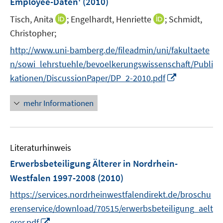
Employee-Daten'
(2010)
s
ö
t
I
I
Tisch, Anita
;
Engelhardt, Henriette
;
Schmidt,
f
e
n
n
Christopher;
f
r
n
n
n
http://www.uni-bamberg.de/fileadmin/uni/fakultaete
ö
e
e
e
n/sowi_lehrstuehle/bevoelkerungswissenschaft/Publi
f
u
u
n
I
f
kationen/DiscussionPaper/DP_2-2010.pdf
e
e
n
n
m
m
n
e
F
F
mehr Informationen
e
n
e
e
u
n
n
e
s
s
Literaturhinweis
m
t
t
F
e
e
Erwerbsbeteiligung Älterer in Nordrhein-
e
r
r
Westfalen 1997-2008
(2010)
n
ö
ö
https://services.nordrheinwestfalendirekt.de/broschu
s
f
f
t
erenservice/download/70515/erwerbsbeteiligung_aelt
f
f
e
I
n
n
erer.pdf