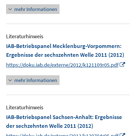
n
e
n
mehr Informationen
u
e
e
u
m
e
F
Literaturhinweis
m
e
F
IAB-Betriebspanel Mecklenburg-Vorpommern
:
n
e
Ergebnisse der sechszehnten Welle 2011
(2012)
s
n
t
I
https://doku.iab.de/externe/2012/k121109r05.pdf
s
e
n
t
r
n
mehr Informationen
e
ö
e
r
f
u
ö
f
e
f
n
Literaturhinweis
m
f
e
F
IAB-Betriebspanel Sachsen-Anhalt
:
Ergebnisse
n
n
e
e
der sechzehnten Welle 2011
(2012)
n
n
I
https://doku.iab.de/externe/2013/k130704r05.pdf