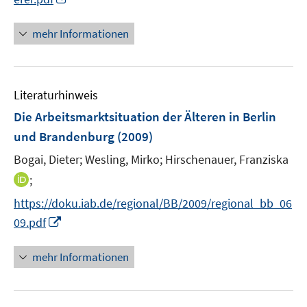
r
n
e
e
ö
n
n
n
mehr Informationen
f
e
f
u
n
e
e
Literaturhinweis
m
n
F
Die Arbeitsmarktsituation der Älteren in Berlin
e
und Brandenburg
(2009)
n
Bogai, Dieter;
Wesling, Mirko;
Hirschenauer, Franziska
s
t
I
;
e
n
https://doku.iab.de/regional/BB/2009/regional_bb_06
r
n
I
09.pdf
ö
e
n
f
u
n
mehr Informationen
f
e
e
n
m
u
e
F
e