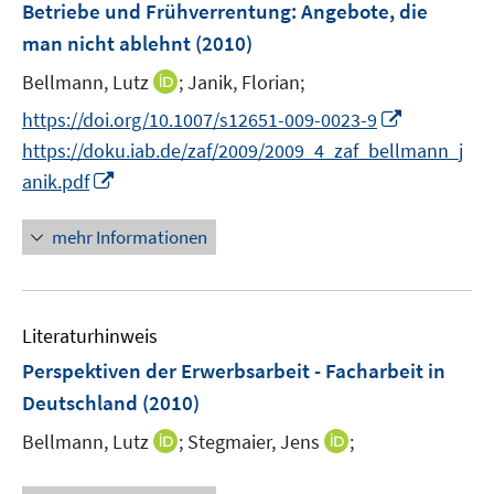
n
Betriebe und Frühverrentung: Angebote, die
n
e
man nicht ablehnt
(2010)
n
I
Bellmann, Lutz
;
Janik, Florian;
n
I
https://doi.org/10.1007/s12651-009-0023-9
n
n
https://doku.iab.de/zaf/2009/2009_4_zaf_bellmann_j
e
n
I
anik.pdf
u
e
n
e
u
n
mehr Informationen
m
e
e
F
m
u
e
F
e
n
e
Literaturhinweis
m
s
n
F
Perspektiven der Erwerbsarbeit - Facharbeit in
t
s
e
e
Deutschland
(2010)
t
n
r
e
I
I
Bellmann, Lutz
;
Stegmaier, Jens
;
s
ö
r
n
n
t
f
ö
n
n