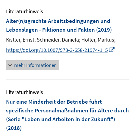
n
m
e
n
e
F
Literaturhinweis
m
n
e
F
Alter(n)sgrechte Arbeitsbedingungen und
n
e
Lebenslagen - Fiktionen und Fakten
(2019)
s
n
t
Kistler, Ernst;
Schneider, Daniela;
Holler, Markus;
s
e
t
I
https://doi.org/10.1007/978-3-658-21974-1_5
r
e
n
ö
r
n
mehr Informationen
f
ö
e
f
f
u
n
f
e
e
n
Literaturhinweis
m
n
e
F
Nur eine Minderheit der Betriebe führt
n
e
spezifische Personalmaßnahmen für Ältere durch
n
(Serie "Leben und Arbeiten in der Zukunft")
s
(2018)
t