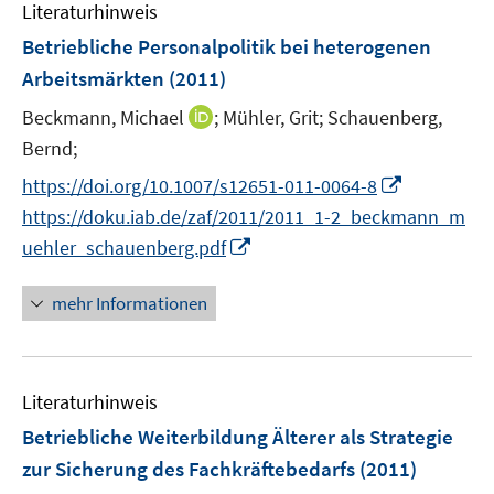
n
Literaturhinweis
m
F
Betriebliche Personalpolitik bei heterogenen
e
Arbeitsmärkten
(2011)
n
I
Beckmann, Michael
;
Mühler, Grit;
Schauenberg,
s
n
t
Bernd;
n
e
I
https://doi.org/10.1007/s12651-011-0064-8
e
r
n
https://doku.iab.de/zaf/2011/2011_1-2_beckmann_m
u
ö
n
I
uehler_schauenberg.pdf
e
f
e
n
m
f
u
n
F
mehr Informationen
n
e
e
e
e
m
u
n
n
F
e
s
e
Literaturhinweis
m
t
n
F
e
Betriebliche Weiterbildung Älterer als Strategie
s
e
r
zur Sicherung des Fachkräftebedarfs
(2011)
t
n
ö