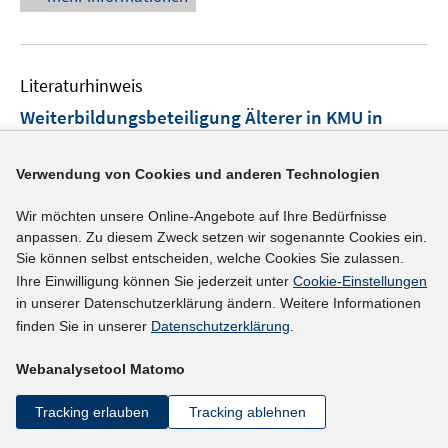
ö
e
f
u
f
e
n
m
Literaturhinweis
e
F
Weiterbildungsbeteiligung Älterer in KMU in
n
e
Deutschland
(2008)
n
Verwendung von Cookies und anderen Technologien
s
I
Bellmann, Lutz
;
Leber, Ute;
t
n
Wir möchten unsere Online-Angebote auf Ihre Bedürfnisse
e
n
mehr Informationen
anpassen. Zu diesem Zweck setzen wir sogenannte Cookies ein.
r
e
Sie können selbst entscheiden, welche Cookies Sie zulassen.
ö
u
Ihre Einwilligung können Sie jederzeit unter
Cookie-Einstellungen
f
e
in unserer Datenschutzerklärung ändern. Weitere Informationen
f
m
Literaturhinweis
finden Sie in unserer
Datenschutzerklärung
.
n
F
Betriebliche Einflussfaktoren auf Rekrutierungen
e
e
Webanalysetool Matomo
Älterer und deren Bewerbungen
(2008)
n
n
Tracking erlauben
Tracking ablehnen
s
I
I
Brussig, Martin
;
Bellmann, Lutz
;
t
n
n