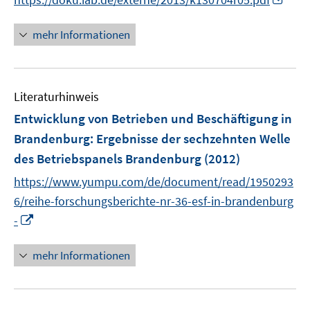
s
n
t
n
mehr Informationen
e
e
r
u
ö
e
f
Literaturhinweis
m
f
F
Entwicklung von Betrieben und Beschäftigung in
n
e
e
Brandenburg
:
Ergebnisse der sechzehnten Welle
n
n
des Betriebspanels Brandenburg
(2012)
s
t
https://www.yumpu.com/de/document/read/1950293
e
6/reihe-forschungsberichte-nr-36-esf-in-brandenburg
r
I
-
ö
n
f
n
mehr Informationen
f
e
n
u
e
e