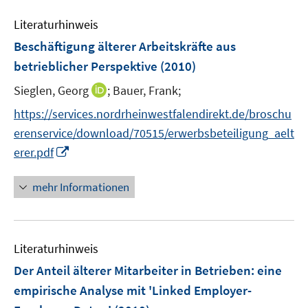
F
e
s
s
n
e
Literaturhinweis
m
t
t
s
n
F
e
e
Beschäftigung älterer Arbeitskräfte aus
t
s
e
r
r
e
betrieblicher Perspektive
(2010)
t
n
ö
ö
r
e
I
Sieglen, Georg
;
Bauer, Frank;
s
f
f
ö
r
n
t
f
f
f
https://services.nordrheinwestfalendirekt.de/broschu
ö
n
e
n
n
f
erenservice/download/70515/erwerbsbeteiligung_aelt
f
e
r
e
e
n
I
f
erer.pdf
u
ö
n
n
e
n
n
e
f
n
n
e
mehr Informationen
m
f
e
n
F
n
u
e
e
e
n
n
Literaturhinweis
m
s
F
Der Anteil älterer Mitarbeiter in Betrieben
:
eine
t
e
e
empirische Analyse mit 'Linked Employer-
n
r