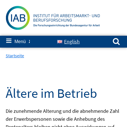
Springe
zum
Inhalt
Suchen nach:
≡
English
Menü
✘
Startseite
Ältere im Betrieb
Die zunehmende Alterung und die abnehmende Zahl
der Erwerbspersonen sowie die Anhebung des
Rentenalters bleiben nicht ohne Auswirkungen auf