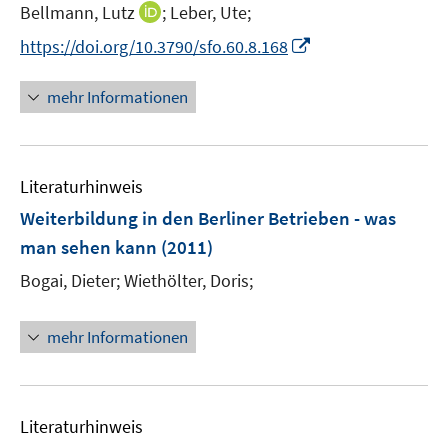
e
I
Bellmann, Lutz
;
Leber, Ute;
s
f
r
n
t
f
I
https://doi.org/10.3790/sfo.60.8.168
ö
n
e
n
n
f
e
r
e
n
mehr Informationen
f
u
ö
n
e
n
e
f
u
e
m
f
e
n
F
n
Literaturhinweis
m
e
e
F
Weiterbildung in den Berliner Betrieben - was
n
n
e
man sehen kann
(2011)
s
n
t
Bogai, Dieter;
Wiethölter, Doris;
s
e
t
r
e
mehr Informationen
ö
r
f
ö
f
f
n
Literaturhinweis
f
e