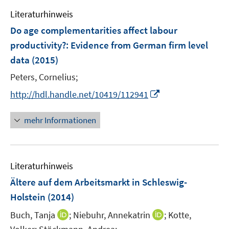
e
e
Literaturhinweis
m
n
F
Do age complementarities affect labour
e
productivity?
:
Evidence from German firm level
n
data
(2015)
s
t
Peters, Cornelius;
e
I
http://hdl.handle.net/10419/112941
r
n
ö
n
mehr Informationen
f
e
f
u
n
e
e
Literaturhinweis
m
n
F
Ältere auf dem Arbeitsmarkt in Schleswig-
e
Holstein
(2014)
n
I
I
Buch, Tanja
;
Niebuhr, Annekatrin
;
Kotte,
s
n
n
t