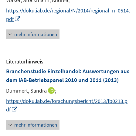
Volker;
Stöckmann, Andrea;
n
n
e
https://doku.iab.de/regional/N/2014/regional_n_0514.
e
e
r
I
pdf
u
u
ö
n
e
e
f
n
mehr Informationen
m
m
f
e
F
F
n
u
e
e
e
e
n
n
n
Literaturhinweis
m
s
s
F
Branchenstudie Einzelhandel
:
Auswertungen aus
t
t
e
e
e
dem IAB-Betriebspanel 2010 und 2011
(2013)
n
r
r
I
Dummert, Sandra
;
s
ö
ö
n
t
f
f
https://doku.iab.de/forschungsbericht/2013/fb0213.p
n
e
f
f
I
df
e
r
n
n
n
u
ö
e
e
n
mehr Informationen
e
f
n
n
e
m
f