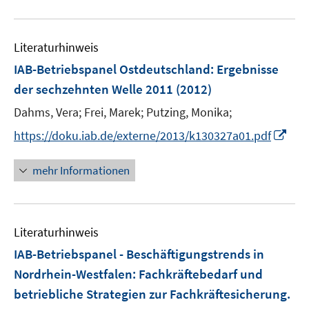
e
F
u
n
e
e
n
Literaturhinweis
m
s
F
IAB-Betriebspanel Ostdeutschland
:
Ergebnisse
t
e
e
der sechzehnten Welle 2011
(2012)
n
r
Dahms, Vera;
Frei, Marek;
Putzing, Monika;
s
ö
t
I
https://doku.iab.de/externe/2013/k130327a01.pdf
f
e
n
f
r
n
n
mehr Informationen
ö
e
e
f
u
n
f
e
n
Literaturhinweis
m
e
F
IAB-Betriebspanel - Beschäftigungstrends in
n
e
Nordrhein-Westfalen
:
Fachkräftebedarf und
n
betriebliche Strategien zur Fachkräftesicherung.
s