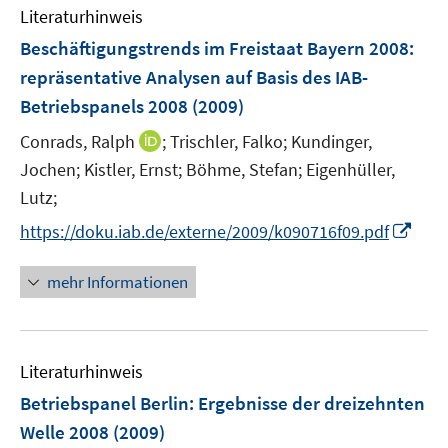
n
e
Literaturhinweis
m
n
F
Beschäftigungstrends im Freistaat Bayern 2008
:
s
e
repräsentative Analysen auf Basis des IAB-
t
n
e
Betriebspanels 2008
(2009)
s
r
t
I
Conrads, Ralph
;
Trischler, Falko;
Kundinger,
ö
e
n
Jochen;
Kistler, Ernst;
Böhme, Stefan;
Eigenhüller,
f
r
n
Lutz;
f
ö
e
n
I
https://doku.iab.de/externe/2009/k090716f09.pdf
f
u
e
n
f
e
n
n
n
mehr Informationen
m
e
e
F
u
n
e
e
n
Literaturhinweis
m
s
F
Betriebspanel Berlin
:
Ergebnisse der dreizehnten
t
e
e
Welle 2008
(2009)
n