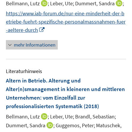
e
I
I
Bellmann, Lutz
;
Leber, Ute;
Dummert, Sandra
;
r
n
n
https://www.iab-forum.de/nur-eine-minderheit-der-b
ö
n
n
etriebe-fuehrt-spezifische-personalmassnahmen-fuer
f
e
e
I
f
-aeltere-durch
u
u
n
n
e
e
n
e
mehr Informationen
m
m
e
n
F
F
u
e
e
e
n
n
Literaturhinweis
m
s
s
F
Altern in Betrieb. Alterung und
t
t
e
e
e
Alter(n)smanagement in kleineren und mittleren
n
r
r
Unternehmen
:
vom Einzelfall zur
s
ö
ö
professionalisierten Systematik
(2018)
t
f
f
e
f
I
f
Bellmann, Lutz
;
Leber, Ute;
Brandl, Sebastian;
r
n
n
n
I
Dummert, Sandra
;
Guggemos, Peter;
Matuschek,
ö
e
n
e