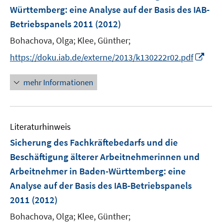
e
e
e
Württemberg
:
eine Analyse auf der Basis des IAB-
n
n
n
Betriebspanels 2011
(2012)
s
s
t
t
Bohachova, Olga;
Klee, Günther;
e
e
I
https://doku.iab.de/externe/2013/k130222r02.pdf
r
r
n
ö
ö
n
mehr Informationen
f
f
e
f
f
u
n
n
e
e
e
Literaturhinweis
m
n
n
F
Sicherung des Fachkräftebedarfs und die
e
Beschäftigung älterer Arbeitnehmerinnen und
n
Arbeitnehmer in Baden-Württemberg
:
eine
s
Analyse auf der Basis des IAB-Betriebspanels
t
e
2011
(2012)
r
Bohachova, Olga;
Klee, Günther;