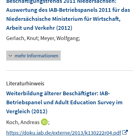
Beschäftigungstrends 2011 Niedersachsen
:
e
Auswertung des IAB-Betriebspanels 2011 für das
n
Niedersächsische Ministerium für Wirtschaft,
s
Arbeit und Verkehr
(2012)
t
e
Gerlach, Knut;
Meyer, Wolfgang;
r
ö
mehr Informationen
f
f
n
e
Literaturhinweis
n
Weiterbildung älterer Beschäftigter
:
IAB-
Betriebspanel und Adult Education Survey im
Vergleich
(2012)
I
Koch, Andreas
;
n
I
https://doku.iab.de/externe/2013/k130222r04.pdf
n