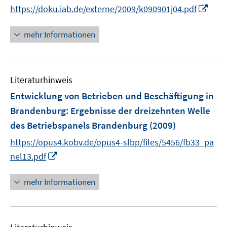
r
I
https://doku.iab.de/externe/2009/k090901j04.pdf
s
ö
n
t
f
n
mehr Informationen
e
f
e
r
n
u
ö
e
e
f
n
Literaturhinweis
m
f
F
Entwicklung von Betrieben und Beschäftigung in
n
e
e
Brandenburg
:
Ergebnisse der dreizehnten Welle
n
n
des Betriebspanels Brandenburg
(2009)
s
t
https://opus4.kobv.de/opus4-slbp/files/5456/fb33_pa
e
I
nel13.pdf
r
n
ö
n
mehr Informationen
f
e
f
u
n
e
e