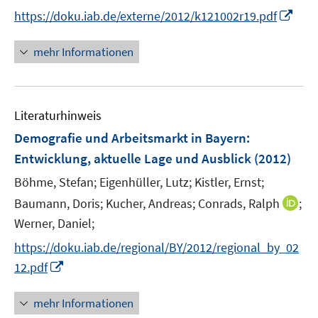
ö
I
https://doku.iab.de/externe/2012/k121002r19.pdf
f
n
f
n
n
mehr Informationen
e
e
u
n
e
Literaturhinweis
m
F
Demografie und Arbeitsmarkt in Bayern
:
e
Entwicklung, aktuelle Lage und Ausblick
(2012)
n
Böhme, Stefan;
Eigenhüller, Lutz;
Kistler, Ernst;
s
t
I
Baumann, Doris;
Kucher, Andreas;
Conrads, Ralph
;
e
n
Werner, Daniel;
r
n
https://doku.iab.de/regional/BY/2012/regional_by_02
ö
e
I
12.pdf
f
u
n
f
e
n
mehr Informationen
n
m
e