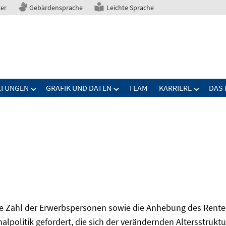
ter
Gebärdensprache
Leichte Sprache
LTUNGEN
GRAFIK UND DATEN
TEAM
KARRIERE
DAS 
Zahl der Erwerbspersonen sowie die Anhebung des Renten
onalpolitik gefordert, die sich der verändernden Altersstruktu