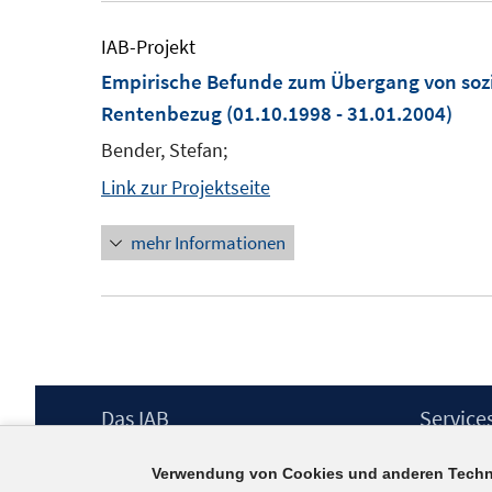
IAB-Projekt
Empirische Befunde zum Übergang von sozia
Rentenbezug
(01.10.1998 - 31.01.2004)
Bender, Stefan;
Link zur Projektseite
mehr Informationen
Footer
Das IAB
Service
Inhalt
Institut für Arbeitsmarkt- und
Presse
Verwendung von Cookies und anderen Techn
Berufsforschung (IAB) – unser Leitbild
IAB-Newsl