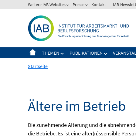
Springe
Weitere IAB Websites
Presse
Kontakt
IAB-Newslet
zum
Inhalt
THEMEN
PUBLIKATIONEN
VERANSTA
Startseite
Ältere im Betrieb
Die zunehmende Alterung und die abnehmende 
die Betriebe. Es ist eine alter(n)ssensible Pers