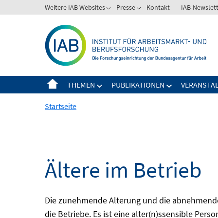
Springe
Weitere IAB Websites
Presse
Kontakt
IAB-Newslet
zum
Inhalt
THEMEN
PUBLIKATIONEN
VERANSTA
Startseite
Ältere im Betrieb
Die zunehmende Alterung und die abnehmende 
die Betriebe. Es ist eine alter(n)ssensible Pers