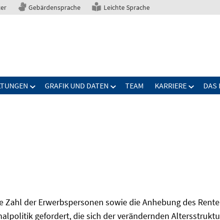
ter
Gebärdensprache
Leichte Sprache
LTUNGEN
GRAFIK UND DATEN
TEAM
KARRIERE
DAS 
Zahl der Erwerbspersonen sowie die Anhebung des Renten
onalpolitik gefordert, die sich der verändernden Altersstruktu