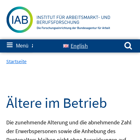
Springe
zum
Inhalt
Suchen nach:
≡
English
Menü
✘
Startseite
Ältere im Betrieb
Die zunehmende Alterung und die abnehmende Zahl
der Erwerbspersonen sowie die Anhebung des
Rentenalters bleiben nicht ohne Auswirkungen auf