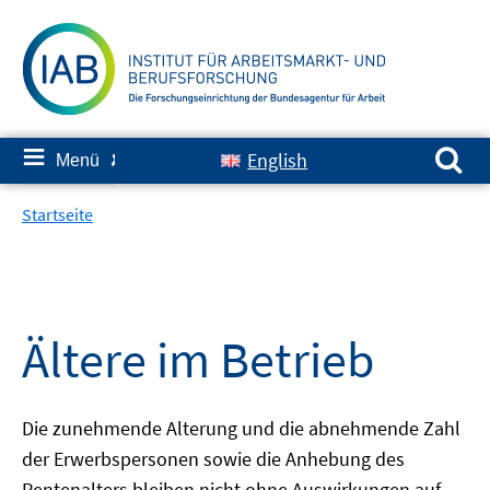
Springe
zum
Inhalt
Suchen nach:
≡
English
Menü
✘
Startseite
Ältere im Betrieb
Die zunehmende Alterung und die abnehmende Zahl
der Erwerbspersonen sowie die Anhebung des
Rentenalters bleiben nicht ohne Auswirkungen auf