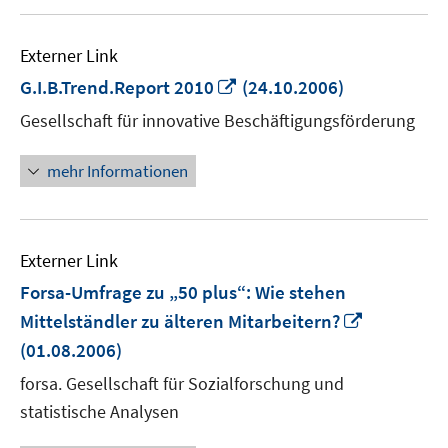
Externer Link
In
G.I.B.Trend.Report 2010
(24.10.2006)
neuem
Gesellschaft für innovative Beschäftigungsförderung
Fenster
öffnen
mehr Informationen
Externer Link
Forsa-Umfrage zu „50 plus“: Wie stehen
In
Mittelständler zu älteren Mitarbeitern?
neuem
(01.08.2006)
Fenster
forsa. Gesellschaft für Sozialforschung und
öffnen
statistische Analysen