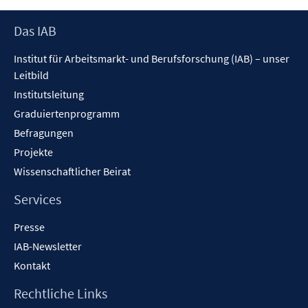
Footer
Das IAB
Inhalt
Institut für Arbeitsmarkt- und Berufsforschung (IAB) – unser
Leitbild
Institutsleitung
Graduiertenprogramm
Befragungen
Projekte
Wissenschaftlicher Beirat
Services
Presse
IAB-Newsletter
Kontakt
Rechtliche Links