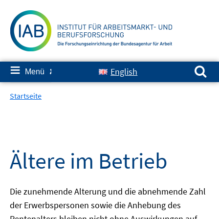
Springe
zum
Inhalt
Suchen nach:
≡
English
Menü
✘
Startseite
Ältere im Betrieb
Die zunehmende Alterung und die abnehmende Zahl
der Erwerbspersonen sowie die Anhebung des
Rentenalters bleiben nicht ohne Auswirkungen auf