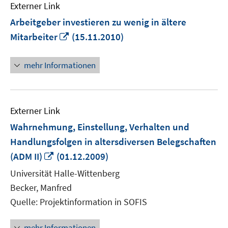
Externer Link
Arbeitgeber investieren zu wenig in ältere
In
Mitarbeiter
(15.11.2010)
neuem
Fenster
mehr Informationen
öffnen
Externer Link
Wahrnehmung, Einstellung, Verhalten und
Handlungsfolgen in altersdiversen Belegschaften
In
(ADM II)
(01.12.2009)
neuem
Universität Halle-Wittenberg
Fenster
Becker, Manfred
öffnen
Quelle: Projektinformation in SOFIS
mehr Informationen