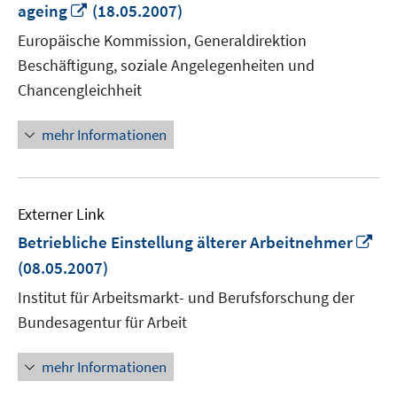
In
ageing
(18.05.2007)
neuem
Europäische Kommission, Generaldirektion
Fenster
Beschäftigung, soziale Angelegenheiten und
öffnen
Chancengleichheit
mehr Informationen
Externer Link
In
Betriebliche Einstellung älterer Arbeitnehmer
ne
(08.05.2007)
Fen
Institut für Arbeitsmarkt- und Berufsforschung der
öff
Bundesagentur für Arbeit
mehr Informationen