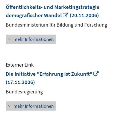
Öffentlichkeits- und Marketingstrategie
In
demografischer Wandel
(20.11.2006)
neuem
Bundesministerium für Bildung und Forschung
Fenster
öffnen
mehr Informationen
Externer Link
In
Die Initiative "Erfahrung ist Zukunft"
neuem
(17.11.2006)
Fenster
Bundesregierung
öffnen
mehr Informationen