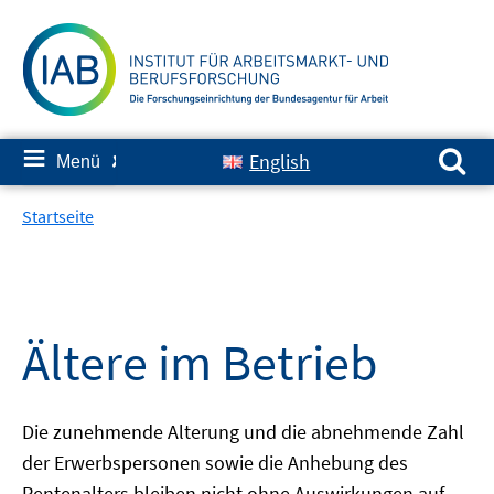
Springe
zum
Inhalt
Suchen nach:
≡
English
Menü
✘
Startseite
Ältere im Betrieb
Die zunehmende Alterung und die abnehmende Zahl
der Erwerbspersonen sowie die Anhebung des
Rentenalters bleiben nicht ohne Auswirkungen auf