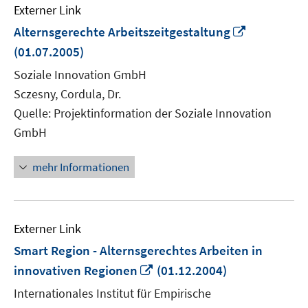
Externer Link
In
Alternsgerechte Arbeitszeitgestaltung
neuem
(01.07.2005)
Fenster
Soziale Innovation GmbH
öffnen
Sczesny, Cordula, Dr.
Quelle: Projektinformation der Soziale Innovation
GmbH
mehr Informationen
Externer Link
Smart Region - Alternsgerechtes Arbeiten in
In
innovativen Regionen
(01.12.2004)
neuem
Internationales Institut für Empirische
Fenster