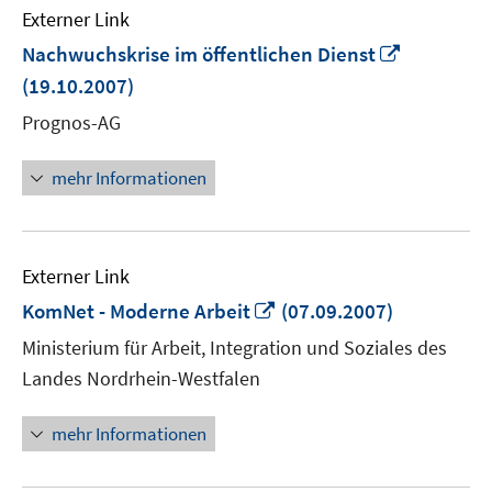
Externer Link
In
Nachwuchskrise im öffentlichen Dienst
neuem
(19.10.2007)
Fenster
Prognos-AG
öffnen
mehr Informationen
Externer Link
In
KomNet - Moderne Arbeit
(07.09.2007)
neuem
Ministerium für Arbeit, Integration und Soziales des
Fenster
Landes Nordrhein-Westfalen
öffnen
mehr Informationen