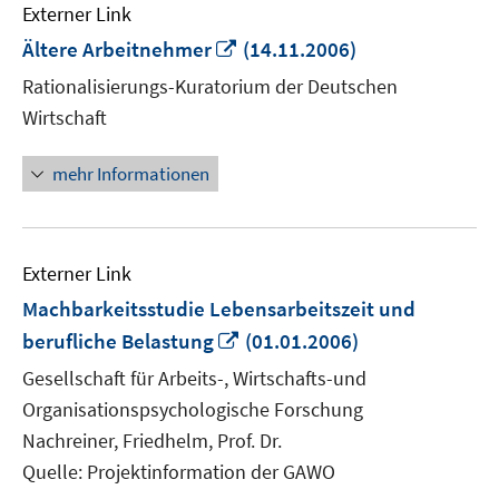
Externer Link
In
Ältere Arbeitnehmer
(14.11.2006)
neuem
Rationalisierungs-Kuratorium der Deutschen
Fenster
Wirtschaft
öffnen
mehr Informationen
Externer Link
Machbarkeitsstudie Lebensarbeitszeit und
In
berufliche Belastung
(01.01.2006)
neuem
Gesellschaft für Arbeits-, Wirtschafts-und
Fenster
Organisationspsychologische Forschung
öffnen
Nachreiner, Friedhelm, Prof. Dr.
Quelle: Projektinformation der GAWO