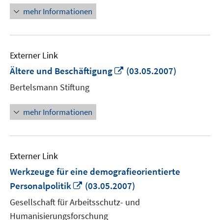
mehr Informationen
Externer Link
In
Ältere und Beschäftigung
(03.05.2007)
neuem
Bertelsmann Stiftung
Fenster
öffnen
mehr Informationen
Externer Link
Werkzeuge für eine demografieorientierte
In
Personalpolitik
(03.05.2007)
neuem
Gesellschaft für Arbeitsschutz- und
Fenster
Humanisierungsforschung
öffnen