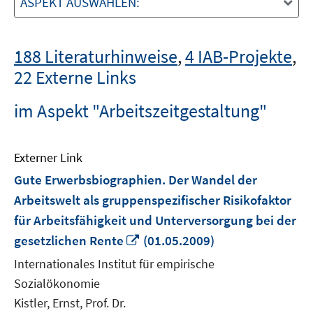
ASPEKT AUSWÄHLEN:
188 Literaturhinweise
,
4 IAB-Projekte
,
22 Externe Links
im Aspekt "Arbeitszeitgestaltung"
Externer Link
Gute Erwerbsbiographien. Der Wandel der
Arbeitswelt als gruppenspezifischer Risikofaktor
für Arbeitsfähigkeit und Unterversorgung bei der
In
gesetzlichen Rente
(01.05.2009)
neuem
Internationales Institut für empirische
Fenster
Sozialökonomie
öffnen
Kistler, Ernst, Prof. Dr.