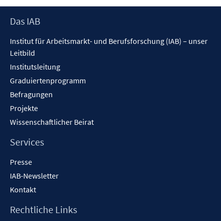
Footer
Das IAB
Inhalt
Institut für Arbeitsmarkt- und Berufsforschung (IAB) – unser
Leitbild
Institutsleitung
Graduiertenprogramm
Befragungen
Projekte
Wissenschaftlicher Beirat
Services
Presse
IAB-Newsletter
Kontakt
Rechtliche Links