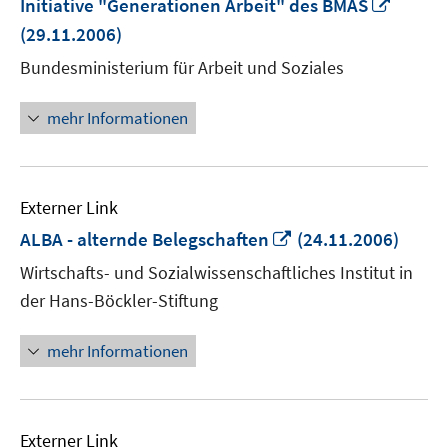
In
Initiative "Generationen Arbeit" des BMAS
neue
(29.11.2006)
Fenste
Bundesministerium für Arbeit und Soziales
öffnen
mehr Informationen
Externer Link
In
ALBA - alternde Belegschaften
(24.11.2006)
neuem
Wirtschafts- und Sozialwissenschaftliches Institut in
Fenster
der Hans-Böckler-Stiftung
öffnen
mehr Informationen
Externer Link