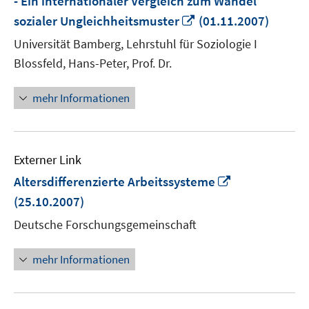
- Ein internationaler Vergleich zum Wandel
In
sozialer Ungleichheitsmuster
(01.11.2007)
neuem
Universität Bamberg, Lehrstuhl für Soziologie I
Fenster
Blossfeld, Hans-Peter, Prof. Dr.
öffnen
mehr Informationen
Externer Link
In
Altersdifferenzierte Arbeitssysteme
neuem
(25.10.2007)
Fenster
Deutsche Forschungsgemeinschaft
öffnen
mehr Informationen