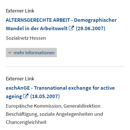
Externer Link
ALTERNSGERECHTE ARBEIT - Demographischer
In
Wandel in der Arbeitswelt
(29.06.2007)
neuem
Sozialnetz Hessen
Fenster
öffnen
mehr Informationen
Externer Link
exchAnGE - Transnational exchange for active
In
ageing
(18.05.2007)
neuem
Europäische Kommission, Generaldirektion
Fenster
Beschäftigung, soziale Angelegenheiten und
öffnen
Chancengleichheit