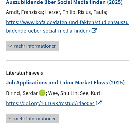
Auszubildende über Social Media finden
(2025)
n
e
Arndt, Franziska;
Herzer, Philip;
Risius, Paula;
s
n
t
s
https://www.kofa.de/daten-und-fakten/studien/auszu
e
t
I
bildende-ueber-social-media-finden/
r
e
n
ö
r
n
mehr Informationen
f
ö
e
f
f
u
n
f
e
e
n
Literaturhinweis
m
n
e
F
Job Applications and Labor Market Flows
(2025)
n
e
I
Birinci, Serdar
;
Wee, Shu Lin;
See, Kurt;
n
n
s
I
https://doi.org/10.1093/restud/rdae064
n
t
n
e
e
n
mehr Informationen
u
r
e
e
ö
u