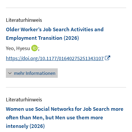
f
e
u
n
m
e
e
F
Literaturhinweis
m
n
e
F
Older Worker’s Job Search Activities and
n
e
Employment Transition
(2026)
s
n
t
I
Yeo, Hyesu
;
s
e
n
t
I
https://doi.org/10.1177/01640275251343107
r
n
e
n
ö
e
r
n
mehr Informationen
f
u
ö
e
f
e
f
u
n
m
f
e
e
F
n
Literaturhinweis
m
n
e
e
F
Women use Social Networks for Job Search more
n
n
e
often than Men, but Men use them more
s
n
intensely
(2026)
t
s