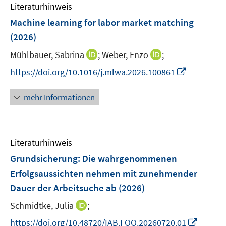
F
F
Literaturhinweis
m
n
e
e
F
Machine learning for labor market matching
s
n
n
e
t
(2026)
s
s
n
e
t
t
I
I
Mühlbauer, Sabrina
;
Weber, Enzo
;
s
r
e
e
n
n
t
I
https://doi.org/10.1016/j.mlwa.2026.100861
ö
r
r
n
n
e
n
f
ö
ö
e
e
r
n
f
mehr Informationen
f
f
u
u
ö
e
n
f
f
e
e
f
u
e
n
n
m
m
f
e
n
e
e
F
F
n
Literaturhinweis
m
n
n
e
e
e
F
Grundsicherung: Die wahrgenommenen
n
n
n
e
Erfolgsaussichten nehmen mit zunehmender
s
s
n
Dauer der Arbeitsuche ab
t
(2026)
t
s
e
e
t
I
Schmidtke, Julia
;
r
r
e
n
I
https://doi.org/10.48720/IAB.FOO.20260720.01
ö
ö