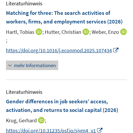
F
F
n
Literaturhinweis
m
n
n
e
e
e
F
Matching for three: The search activities of
n
n
n
e
workers, firms, and employment services
(2026)
s
s
n
t
t
I
I
Hartl, Tobias
;
Hutter, Christian
;
Weber, Enzo
s
e
e
n
n
t
;
I
r
r
n
n
e
n
I
https://doi.org/10.1016/j.econmod.2025.107434
ö
ö
e
e
r
n
n
f
f
u
u
ö
e
n
mehr Informationen
f
f
e
e
f
u
e
n
n
m
m
f
e
u
e
e
F
F
n
m
e
n
n
e
e
e
F
Literaturhinweis
m
n
n
n
e
F
Gender differences in job seekers’ access,
s
s
n
e
activation, and returns to social capital
(2026)
t
t
s
n
e
e
t
I
Krug, Gerhard
;
s
r
r
e
n
t
I
https://doi.org/10.31235/osf.io/sjym4_v1
ö
ö