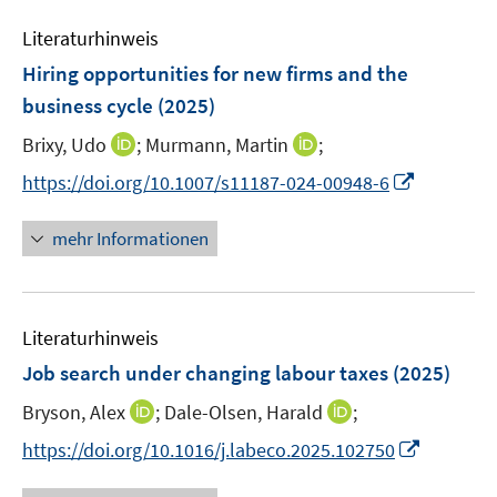
m
f
e
F
Literaturhinweis
f
m
e
n
F
Hiring opportunities for new firms and the
n
e
e
business cycle
(2025)
s
n
n
t
I
I
Brixy, Udo
;
Murmann, Martin
;
s
e
n
n
t
I
https://doi.org/10.1007/s11187-024-00948-6
r
n
n
e
n
ö
e
e
r
n
mehr Informationen
f
u
u
ö
e
f
e
e
f
u
n
m
m
f
e
e
F
F
n
Literaturhinweis
m
n
e
e
e
F
Job search under changing labour taxes
(2025)
n
n
n
e
s
s
I
I
Bryson, Alex
;
Dale-Olsen, Harald
;
n
t
t
n
n
s
I
https://doi.org/10.1016/j.labeco.2025.102750
e
e
n
n
t
n
r
r
e
e