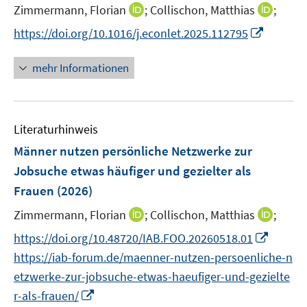
e
t
I
I
Zimmermann, Florian
;
Collischon, Matthias
;
r
e
n
n
I
https://doi.org/10.1016/j.econlet.2025.112795
ö
r
n
n
n
f
ö
e
e
n
f
mehr Informationen
f
u
u
e
n
f
e
e
u
e
n
m
m
e
n
e
F
F
Literaturhinweis
m
n
e
e
F
Männer nutzen persönliche Netzwerke zur
n
n
e
Jobsuche etwas häufiger und gezielter als
s
s
n
Frauen
(2026)
t
t
s
e
e
t
I
I
Zimmermann, Florian
;
Collischon, Matthias
;
r
r
e
n
n
I
https://doi.org/10.48720/IAB.FOO.20260518.01
ö
ö
r
n
n
n
f
f
https://iab-forum.de/maenner-nutzen-persoenliche-n
ö
e
e
n
f
f
etzwerke-zur-jobsuche-etwas-haeufiger-und-gezielte
f
u
u
e
n
n
I
f
r-als-frauen/
e
e
u
e
e