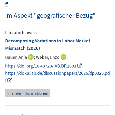
e
im Aspekt "geografischer Bezug"
Literaturhinweis
Decomposing Variations in Labor Market
Mismatch
(2026)
I
I
Bauer, Anja
;
Weber, Enzo
;
n
n
I
https://doi.org/10.48720/IAB.DP.2603
n
n
n
https://doku.iab.de/discussionpapers/2026/dp0326.pd
e
e
n
I
f
u
u
e
n
e
e
u
n
mehr Informationen
m
m
e
e
F
F
m
u
e
e
F
e
n
n
e