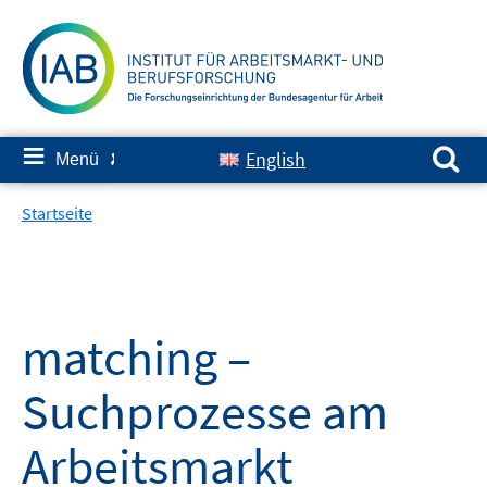
Springe
zum
Inhalt
Suchen nach:
≡
English
Menü
✘
Startseite
matching –
Suchprozesse am
Arbeitsmarkt