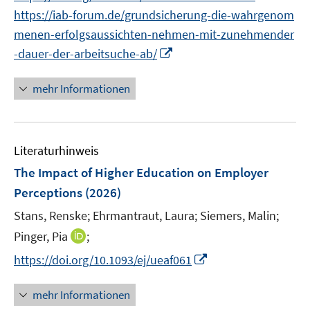
r
n
n
f
f
https://iab-forum.de/grundsicherung-die-wahrgenom
ö
e
n
f
f
menen-erfolgsaussichten-nehmen-mit-zunehmender
f
u
e
n
n
I
f
-dauer-der-arbeitsuche-ab/
e
u
e
e
n
n
m
e
n
n
n
e
F
mehr Informationen
m
e
n
e
F
u
n
e
e
s
n
Literaturhinweis
m
t
s
F
e
The Impact of Higher Education on Employer
t
e
r
Perceptions
(2026)
e
n
ö
r
Stans, Renske;
Ehrmantraut, Laura;
Siemers, Malin;
s
f
ö
t
I
Pinger, Pia
;
f
f
e
n
n
I
f
https://doi.org/10.1093/ej/ueaf061
r
n
e
n
n
ö
e
n
n
e
mehr Informationen
f
u
e
n