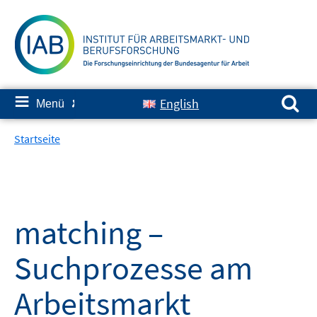
Springe
zum
Inhalt
Suchen nach:
≡
English
Menü
✘
Startseite
matching –
Suchprozesse am
Arbeitsmarkt