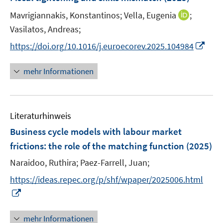
n
e
t
t
s
I
Mavrigiannakis, Konstantinos;
Vella, Eugenia
;
n
e
e
t
n
Vasilatos, Andreas;
s
r
r
e
n
t
I
https://doi.org/10.1016/j.euroecorev.2025.104984
ö
ö
r
e
e
n
f
f
ö
u
r
n
f
f
mehr Informationen
f
e
ö
e
n
n
f
m
f
u
e
e
n
F
f
e
n
n
e
e
n
Literaturhinweis
m
n
n
e
F
Business cycle models with labour market
s
n
e
frictions: the role of the matching function
(2025)
t
n
e
Naraidoo, Ruthira;
Paez-Farrell, Juan;
s
r
t
https://ideas.repec.org/p/shf/wpaper/2025006.html
ö
e
I
f
r
n
f
ö
n
n
mehr Informationen