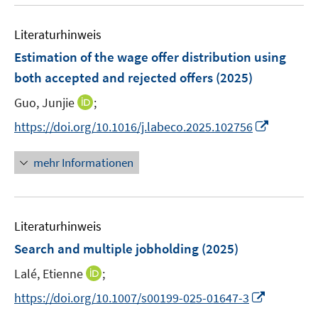
n
u
n
F
F
n
m
e
e
e
e
F
Literaturhinweis
m
n
n
n
e
F
Estimation of the wage offer distribution using
s
s
n
e
t
t
both accepted and rejected offers
(2025)
s
n
e
e
t
I
Guo, Junjie
;
s
r
r
e
n
t
I
https://doi.org/10.1016/j.labeco.2025.102756
ö
ö
r
n
e
n
f
f
ö
e
r
n
f
f
mehr Informationen
f
u
ö
e
n
n
f
e
f
u
e
e
n
m
f
e
n
n
e
F
n
Literaturhinweis
m
n
e
e
F
Search and multiple jobholding
(2025)
n
n
e
s
I
Lalé, Etienne
;
n
t
n
s
I
https://doi.org/10.1007/s00199-025-01647-3
e
n
t
n