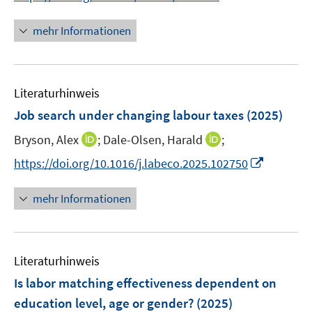
e
n
t
n
r
e
e
n
mehr Informationen
ö
u
r
e
f
e
ö
u
f
m
f
e
n
F
Literaturhinweis
f
m
e
e
n
F
Job search under changing labour taxes
(2025)
n
n
e
e
s
I
I
Bryson, Alex
;
Dale-Olsen, Harald
;
n
n
t
n
n
s
I
https://doi.org/10.1016/j.labeco.2025.102750
e
n
n
t
n
r
e
e
e
n
mehr Informationen
ö
u
u
r
e
f
e
e
ö
u
f
m
m
f
e
n
F
F
Literaturhinweis
f
m
e
e
e
n
F
Is labor matching effectiveness dependent on
n
n
n
e
e
education level, age or gender?
(2025)
s
s
n
n