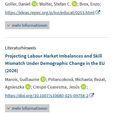
e
e
t
I
I
Goller, Daniel
;
Wolter, Stefan C.
;
Brox, Enzo;
s
r
r
e
n
n
t
I
https://ideas.repec.org/p/iso/educat/0253.html
ö
ö
r
n
n
e
n
f
f
ö
e
e
r
n
f
f
mehr Informationen
f
u
u
ö
e
n
n
f
e
e
f
u
e
e
n
m
m
f
e
n
n
e
F
F
n
Literaturhinweis
m
n
e
e
e
F
Projecting Labour Market Imbalances and Skill
n
n
n
e
Mismatch Under Demographic Change in the EU
s
s
n
(2026)
t
t
s
e
e
t
I
Marois, Guillaume
;
Potancoková, Michaela;
Bezat,
r
r
e
n
I
I
Agnieszka
;
Crespo Cuaresma, Jesús
;
ö
ö
r
n
n
n
f
f
I
https://doi.org/10.1007/s10680-025-09758-2
ö
e
n
n
f
f
n
f
u
e
e
n
n
n
mehr Informationen
f
e
u
u
e
e
e