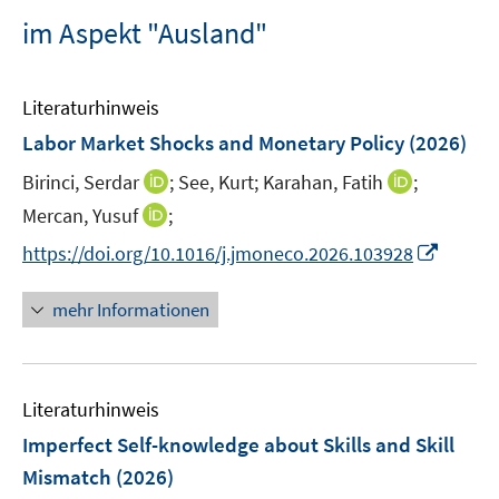
im Aspekt "Ausland"
Literaturhinweis
Labor Market Shocks and Monetary Policy
(2026)
I
I
Birinci, Serdar
;
See, Kurt;
Karahan, Fatih
;
n
n
I
Mercan, Yusuf
;
n
n
n
I
https://doi.org/10.1016/j.jmoneco.2026.103928
e
e
n
n
u
u
e
n
mehr Informationen
e
e
u
e
m
m
e
u
F
F
m
e
e
e
F
Literaturhinweis
m
n
n
e
F
Imperfect Self-knowledge about Skills and Skill
s
s
n
e
t
t
Mismatch
(2026)
s
n