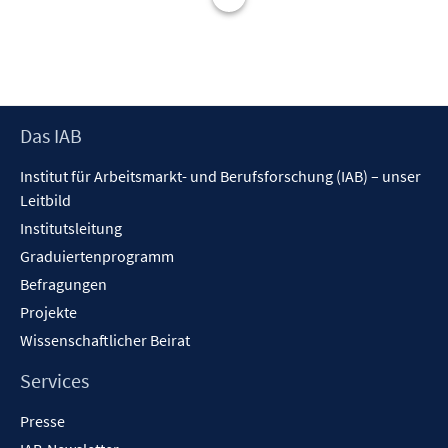
s
e
t
r
e
ö
r
f
ö
f
f
Footer
Das IAB
n
f
Inhalt
e
n
Institut für Arbeitsmarkt- und Berufsforschung (IAB) – unser
n
e
Leitbild
n
Institutsleitung
Graduiertenprogramm
Befragungen
Projekte
Wissenschaftlicher Beirat
Services
Presse