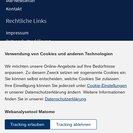
IAB-Newsletter
Kontakt
Rechtliche Links
Impressum
Datenschutzerklärung
Erklärung zur Barrierefreiheit
Verwendung von Cookies und anderen Technologien
Barrieren melden
Wir möchten unsere Online-Angebote auf Ihre Bedürfnisse
Social-Media-Kanäle
anpassen. Zu diesem Zweck setzen wir sogenannte Cookies ein.
Sie können selbst entscheiden, welche Cookies Sie zulassen.
BlueSky
Ihre Einwilligung können Sie jederzeit unter
Cookie-Einstellungen
YouTube
in unserer Datenschutzerklärung ändern. Weitere Informationen
LinkedIn
finden Sie in unserer
Datenschutzerklärung
.
XING
Webanalysetool Matomo
kununu
Netiquette
Tracking erlauben
Tracking ablehnen