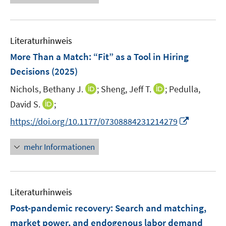
f
e
e
f
u
n
n
e
e
Literaturhinweis
m
n
F
More Than a Match: “Fit” as a Tool in Hiring
e
Decisions
(2025)
n
I
I
Nichols, Bethany J.
;
Sheng, Jeff T.
;
Pedulla,
s
n
n
t
I
David S.
;
n
n
e
n
I
https://doi.org/10.1177/07308884231214279
e
e
r
n
n
u
u
ö
e
n
mehr Informationen
e
e
f
u
e
m
m
f
e
u
F
F
n
m
e
e
e
e
F
Literaturhinweis
m
n
n
n
e
F
Post-pandemic recovery: Search and matching,
s
s
n
e
t
t
market power, and endogenous labor demand
s