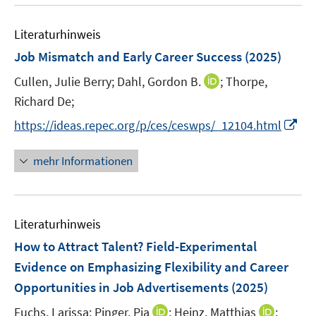
u
e
F
F
n
m
e
n
e
e
e
F
Literaturhinweis
m
n
n
n
e
F
Job Mismatch and Early Career Success
(2025)
s
s
n
e
t
t
s
I
Cullen, Julie Berry;
Dahl, Gordon B.
;
Thorpe,
n
e
e
t
n
Richard De;
s
r
r
e
n
t
I
https://ideas.repec.org/p/ces/ceswps/_12104.html
ö
ö
r
e
e
n
f
f
ö
u
r
n
f
f
mehr Informationen
f
e
ö
e
n
n
f
m
f
u
e
e
n
F
f
e
n
n
e
e
n
Literaturhinweis
m
n
n
e
F
How to Attract Talent? Field-Experimental
s
n
e
Evidence on Emphasizing Flexibility and Career
t
n
e
Opportunities in Job Advertisements
(2025)
s
r
t
I
I
Fuchs, Larissa;
Pinger, Pia
;
Heinz, Matthias
;