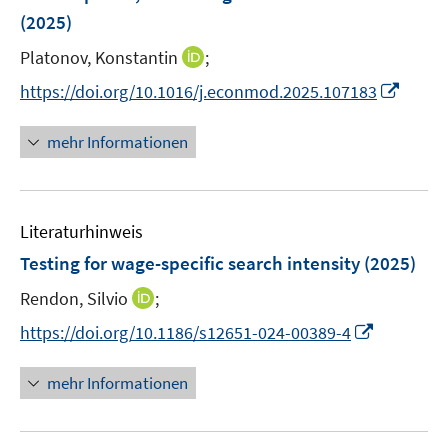
n
e
e
(2025)
t
s
r
r
e
t
I
Platonov, Konstantin
;
ö
ö
r
e
n
f
f
I
https://doi.org/10.1016/j.econmod.2025.107183
ö
r
n
f
f
n
f
ö
e
n
n
n
f
mehr Informationen
f
u
e
e
e
n
f
e
n
n
u
e
n
m
e
n
e
F
Literaturhinweis
m
n
e
F
Testing for wage-specific search intensity
(2025)
n
e
s
I
Rendon, Silvio
;
n
t
n
s
I
https://doi.org/10.1186/s12651-024-00389-4
e
n
t
n
r
e
e
n
mehr Informationen
ö
u
r
e
f
e
ö
u
f
m