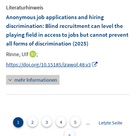
f
e
n
F
Literaturhinweis
f
m
e
e
n
F
Anonymous job applications and hiring
n
n
e
e
discrimination
:
Blind recruitment can level the
s
n
n
playing field in access to jobs but cannot prevent
t
s
e
all forms of discrimination
(2025)
t
r
e
I
Rinne, Ulf
;
ö
r
n
f
I
https://doi.org/10.15185/izawol.48.v3
ö
n
f
n
f
e
n
n
mehr Informationen
f
u
e
e
n
e
n
u
e
m
e
n
F
m
e
F
n
e
1
2
3
4
5
...
Letzte Seite
s
n
t
>