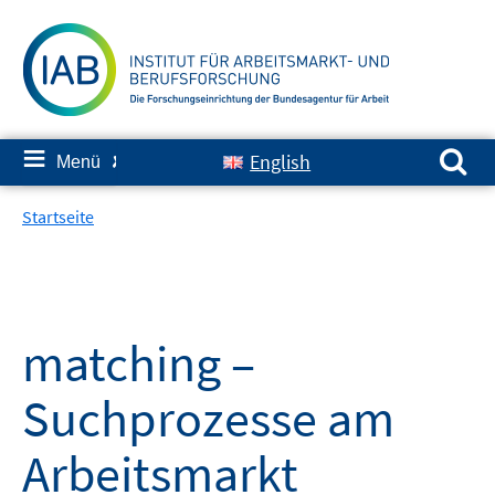
Springe
zum
Inhalt
Suchen nach:
≡
English
Menü
✘
Startseite
matching –
Suchprozesse am
Arbeitsmarkt