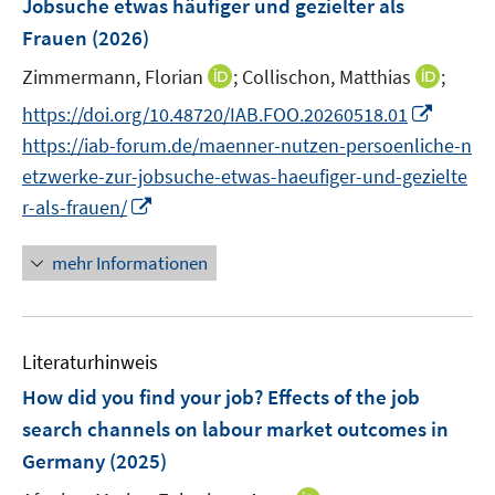
Jobsuche etwas häufiger und gezielter als
s
s
n
Frauen
(2026)
t
t
s
e
e
t
I
I
Zimmermann, Florian
;
Collischon, Matthias
;
r
r
e
n
n
I
https://doi.org/10.48720/IAB.FOO.20260518.01
ö
ö
r
n
n
n
f
f
https://iab-forum.de/maenner-nutzen-persoenliche-n
ö
e
e
n
f
f
etzwerke-zur-jobsuche-etwas-haeufiger-und-gezielte
f
u
u
e
n
n
I
f
r-als-frauen/
e
e
u
e
e
n
n
m
m
e
n
n
n
e
F
F
mehr Informationen
m
e
n
e
e
F
u
n
n
e
e
s
s
n
Literaturhinweis
m
t
t
s
F
e
e
How did you find your job? Effects of the job
t
e
r
r
search channels on labour market outcomes in
e
n
ö
ö
r
Germany
(2025)
s
f
f
ö