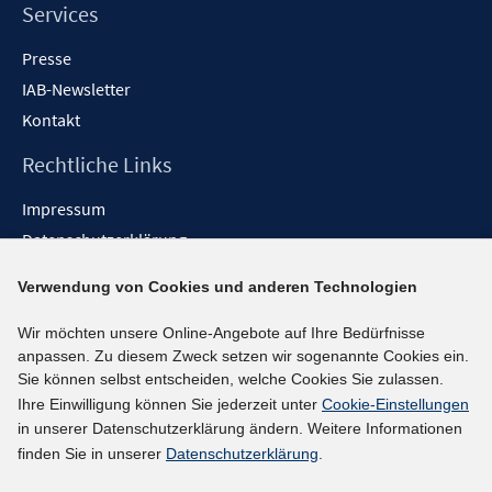
Services
Presse
IAB-Newsletter
Kontakt
Rechtliche Links
Impressum
Datenschutzerklärung
Erklärung zur Barrierefreiheit
Verwendung von Cookies und anderen Technologien
Barrieren melden
Wir möchten unsere Online-Angebote auf Ihre Bedürfnisse
Social-Media-Kanäle
anpassen. Zu diesem Zweck setzen wir sogenannte Cookies ein.
Sie können selbst entscheiden, welche Cookies Sie zulassen.
BlueSky
Ihre Einwilligung können Sie jederzeit unter
Cookie-Einstellungen
YouTube
in unserer Datenschutzerklärung ändern. Weitere Informationen
LinkedIn
finden Sie in unserer
Datenschutzerklärung
.
XING