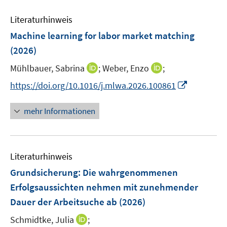
n
m
f
e
n
n
e
F
n
Literaturhinweis
m
n
e
e
F
Machine learning for labor market matching
n
n
e
(2026)
s
n
t
I
I
Mühlbauer, Sabrina
;
Weber, Enzo
;
s
e
n
n
t
I
https://doi.org/10.1016/j.mlwa.2026.100861
r
n
n
e
n
ö
e
e
r
n
mehr Informationen
f
u
u
ö
e
f
e
e
f
u
n
m
m
f
e
e
F
F
n
Literaturhinweis
m
n
e
e
e
F
Grundsicherung: Die wahrgenommenen
n
n
n
e
Erfolgsaussichten nehmen mit zunehmender
s
s
n
Dauer der Arbeitsuche ab
t
(2026)
t
s
e
e
t
I
Schmidtke, Julia
;
r
r