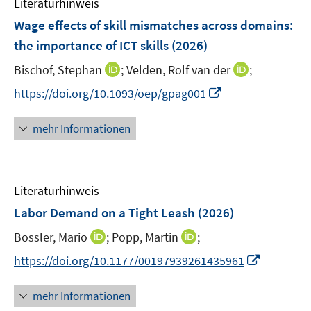
Literaturhinweis
m
s
s
n
F
Wage effects of skill mismatches across domains:
t
t
s
e
e
e
the importance of ICT skills
(2026)
t
n
r
r
e
I
I
Bischof, Stephan
;
Velden, Rolf van der
;
s
ö
ö
r
n
n
t
I
f
f
https://doi.org/10.1093/oep/gpag001
ö
n
n
e
n
f
f
f
e
e
r
n
n
n
mehr Informationen
f
u
u
ö
e
e
e
n
e
e
f
u
n
n
e
m
m
f
e
n
F
F
n
Literaturhinweis
m
e
e
e
F
Labor Demand on a Tight Leash
(2026)
n
n
n
e
s
s
I
I
Bossler, Mario
;
Popp, Martin
;
n
t
t
n
n
s
I
https://doi.org/10.1177/00197939261435961
e
e
n
n
t
n
r
r
e
e
e
n
mehr Informationen
ö
ö
u
u
r
e