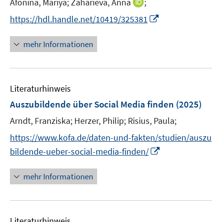
t
I
Afonina, Mariya;
Zaharieva, Anna
f
;
f
f
e
n
n
n
I
f
https://hdl.handle.net/10419/325381
r
n
e
e
n
n
ö
e
n
n
n
e
mehr Informationen
f
u
e
n
f
e
u
n
m
e
e
F
Literaturhinweis
m
n
e
F
Auszubildende über Social Media finden
(2025)
n
e
Arndt, Franziska;
Herzer, Philip;
Risius, Paula;
s
n
t
s
https://www.kofa.de/daten-und-fakten/studien/auszu
e
t
I
bildende-ueber-social-media-finden/
r
e
n
ö
r
n
mehr Informationen
f
ö
e
f
f
u
n
f
e
e
n
Literaturhinweis
m