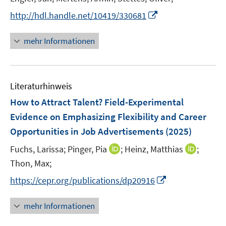
ö
ö
r
I
f
f
http://hdl.handle.net/10419/330681
ö
n
f
f
f
n
n
n
mehr Informationen
f
e
e
e
n
u
n
n
e
e
n
Literaturhinweis
m
F
How to Attract Talent? Field-Experimental
e
Evidence on Emphasizing Flexibility and Career
n
Opportunities in Job Advertisements
(2025)
s
t
I
I
Fuchs, Larissa;
Pinger, Pia
;
Heinz, Matthias
;
e
n
n
Thon, Max;
r
n
n
I
https://cepr.org/publications/dp20916
ö
e
e
n
f
u
u
n
mehr Informationen
f
e
e
e
n
m
m