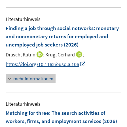
f
f
e
e
ö
u
f
f
m
m
f
e
n
n
F
F
Literaturhinweis
f
m
e
e
e
e
n
F
Finding a job through social networks: monetary
n
n
n
n
e
e
and nonmonetary returns for employed and
s
s
n
n
unemployed job seekers
t
(2026)
t
s
e
e
t
I
I
Drasch, Katrin
;
Krug, Gerhard
;
r
r
e
n
n
I
https://doi.org/10.1162/euso.a.106
ö
ö
r
n
n
n
f
f
ö
e
e
n
f
f
mehr Informationen
f
u
u
e
n
n
f
e
e
u
e
e
n
m
m
e
n
n
e
F
F
Literaturhinweis
m
n
e
e
F
Matching for three: The search activities of
n
n
e
workers, firms, and employment services
(2026)
s
s
n