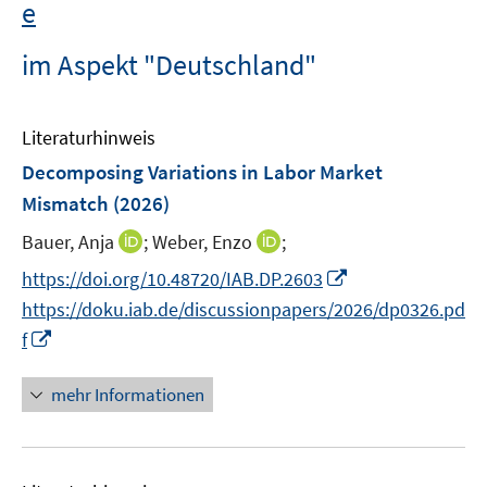
e
im Aspekt "Deutschland"
Literaturhinweis
Decomposing Variations in Labor Market
Mismatch
(2026)
I
I
Bauer, Anja
;
Weber, Enzo
;
n
n
I
https://doi.org/10.48720/IAB.DP.2603
n
n
n
https://doku.iab.de/discussionpapers/2026/dp0326.pd
e
e
n
I
f
u
u
e
n
e
e
u
n
mehr Informationen
m
m
e
e
F
F
m
u
e
e
F
e
n
n
e