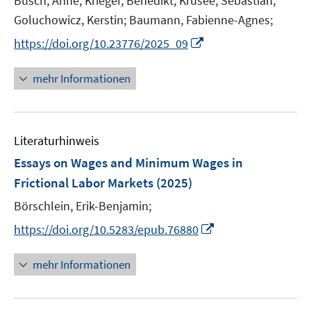
Busch, Anne;
Krieger, Benedikt;
Krusee, Sebastian;
f
f
ö
Goluchowicz, Kerstin;
f
Baumann, Fabienne-Agnes;
f
f
n
n
I
f
https://doi.org/10.23776/2025_09
e
e
n
n
n
n
n
e
mehr Informationen
e
n
u
e
Literaturhinweis
m
F
Essays on Wages and Minimum Wages in
e
Frictional Labor Markets
(2025)
n
Börschlein, Erik-Benjamin;
s
t
I
https://doi.org/10.5283/epub.76880
e
n
r
n
mehr Informationen
ö
e
f
u
f
e