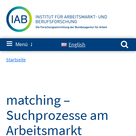
Springe
zum
Inhalt
Suchen nach:
≡
English
Menü
✘
Startseite
matching –
Suchprozesse am
Arbeitsmarkt