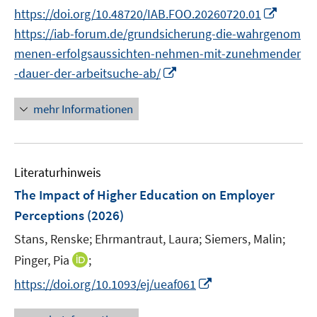
e
n
I
https://doi.org/10.48720/IAB.FOO.20260720.01
ö
ö
r
n
n
f
f
https://iab-forum.de/grundsicherung-die-wahrgenom
ö
e
n
f
f
menen-erfolgsaussichten-nehmen-mit-zunehmender
f
u
e
n
n
I
f
-dauer-der-arbeitsuche-ab/
e
u
e
e
n
n
m
e
n
n
n
e
F
mehr Informationen
m
e
n
e
F
u
n
e
e
s
n
Literaturhinweis
m
t
s
F
e
The Impact of Higher Education on Employer
t
e
r
Perceptions
(2026)
e
n
ö
r
Stans, Renske;
Ehrmantraut, Laura;
Siemers, Malin;
s
f
ö
t
I
Pinger, Pia
;
f
f
e
n
n
I
f
https://doi.org/10.1093/ej/ueaf061
r
n
e
n
n
ö
e
n
n