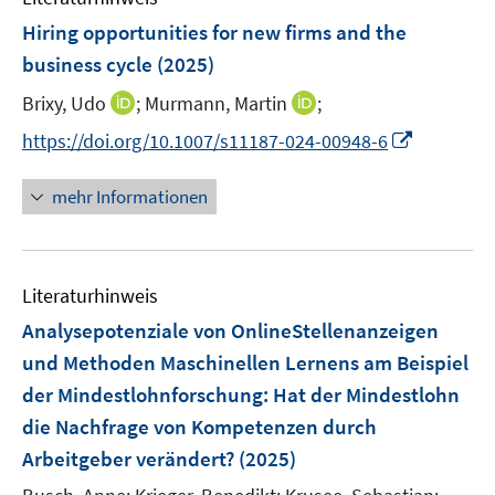
n
e
F
Hiring opportunities for new firms and the
n
e
business cycle
(2025)
n
I
I
Brixy, Udo
;
Murmann, Martin
;
s
n
n
t
I
https://doi.org/10.1007/s11187-024-00948-6
n
n
e
n
e
e
r
n
mehr Informationen
u
u
ö
e
e
e
f
u
m
m
f
e
F
F
n
Literaturhinweis
m
e
e
e
F
Analysepotenziale von OnlineStellenanzeigen
n
n
n
e
und Methoden Maschinellen Lernens am Beispiel
s
s
n
der Mindestlohnforschung
t
:
Hat der Mindestlohn
t
s
e
e
die Nachfrage von Kompetenzen durch
t
r
r
e
Arbeitgeber verändert?
(2025)
ö
ö
r