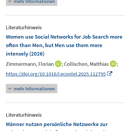
e
mehr Informationen
f
u
e
n
f
e
u
n
m
e
e
F
Literaturhinweis
m
n
e
F
Women use Social Networks for Job Search more
n
e
often than Men, but Men use them more
s
n
intensely
(2026)
t
s
e
t
I
I
Zimmermann, Florian
;
Collischon, Matthias
;
r
e
n
n
I
https://doi.org/10.1016/j.econlet.2025.112795
ö
r
n
n
n
f
ö
e
e
n
f
mehr Informationen
f
u
u
e
n
f
e
e
u
e
n
m
m
e
n
e
F
F
Literaturhinweis
m
n
e
e
F
Männer nutzen persönliche Netzwerke zur
n
n
e