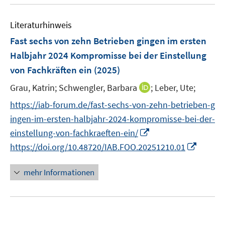
u
e
F
F
e
n
e
e
Literaturhinweis
m
n
n
F
Fast sechs von zehn Betrieben gingen im ersten
s
s
e
Halbjahr 2024 Kompromisse bei der Einstellung
t
t
n
e
e
von Fachkräften ein
(2025)
s
r
r
t
I
Grau, Katrin;
Schwengler, Barbara
;
Leber, Ute;
ö
ö
e
n
f
f
https://iab-forum.de/fast-sechs-von-zehn-betrieben-g
r
n
f
f
ingen-im-ersten-halbjahr-2024-kompromisse-bei-der-
ö
e
n
n
I
einstellung-von-fachkraeften-ein/
f
u
e
e
n
I
f
https://doi.org/10.48720/IAB.FOO.20251210.01
e
n
n
n
n
n
m
e
n
e
F
mehr Informationen
u
e
n
e
e
u
n
m
e
s
F
m
t