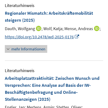
n
Literaturhinweis
m
e
F
Regionaler Mismatch: Arbeitskräftemobilität
n
e
steigern
(2025)
n
I
I
Dauth, Wolfgang
;
Wolf, Katja;
Mense, Andreas
;
s
n
n
t
I
https://doi.org/10.2478/wd-2025-0176
n
n
e
n
e
e
r
n
mehr Informationen
u
u
ö
e
e
e
f
u
m
m
f
e
F
F
n
Literaturhinweis
m
e
e
e
F
Arbeitsplatzattraktivität: Zwischen Wunsch und
n
n
n
e
Versprechen
:
Eine Analyse auf Basis der IW-
s
s
n
Beschäftigtenbefragung und Online-
t
t
s
e
e
Stellenanzeigen
(2025)
t
r
r
e
Engler, Jan;
Mertens, Armin;
Stettes, Oliver;