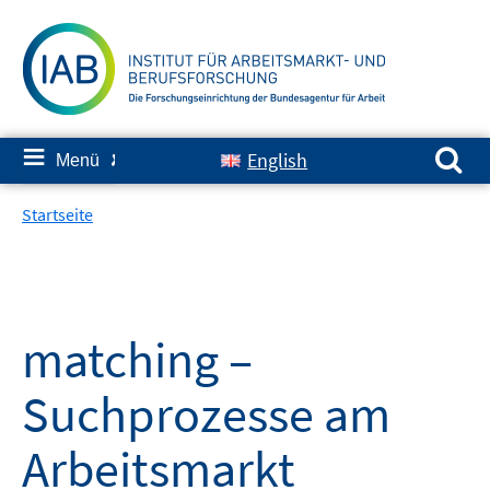
Springe
zum
Inhalt
Suchen nach:
≡
English
Menü
✘
Startseite
matching –
Suchprozesse am
Arbeitsmarkt