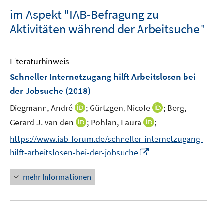
im Aspekt "IAB-Befragung zu
Aktivitäten während der Arbeitsuche"
Literaturhinweis
Schneller Internetzugang hilft Arbeitslosen bei
der Jobsuche
(2018)
I
I
Diegmann, André
;
Gürtzgen, Nicole
;
Berg,
n
n
I
I
Gerard J. van den
;
Pohlan, Laura
;
n
n
n
n
https://www.iab-forum.de/schneller-internetzugang-
e
e
n
n
I
hilft-arbeitslosen-bei-der-jobsuche
u
u
e
e
n
e
e
u
u
n
mehr Informationen
m
m
e
e
e
F
F
m
m
u
e
e
F
F
e
n
n
e
e