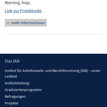
Warning, Anja;
Link zur Projektseite
mehr Informationen
Footer
Das IAB
Inhalt
Institut für Arbeitsmarkt- und Berufsforschung (IAB) – unser
Leitbild
Institutsleitung
Graduiertenprogramm
Befragungen
Projekte