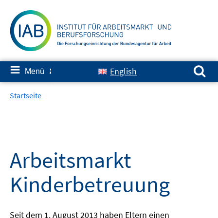
Springe
zum
Inhalt
Suchen nach:
≡
English
Menü
✘
Startseite
Arbeitsmarkt
Kinderbetreuung
Seit dem 1. August 2013 haben Eltern einen