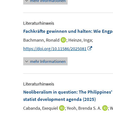
mehr Informationen
n
e
u
e
Literaturhinweis
m
Fachkräfte gewinnen und halten
:
Wie Engp
F
Bachmann, Ronald
;
Heinze, Inga;
I
e
n
I
https://doi.org/10.11586/2025081
n
n
n
s
mehr Informationen
e
n
t
u
e
e
e
u
r
m
e
Literaturhinweis
ö
F
m
Neoliberalism in question: The Philippines'
f
e
F
statist development agenda
(2025)
f
n
e
n
Cabanda, Exequiel
;
Yeoh, Brenda S. A.
;
W
I
I
s
n