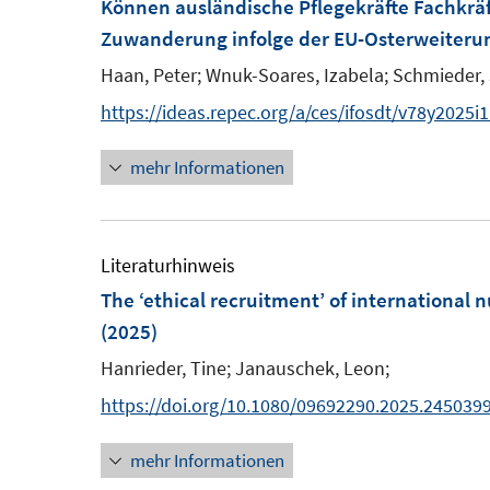
Können ausländische Pflegekräfte Fachkrä
n
n
f
Zuwanderung infolge der EU-Osterweiteru
e
e
n
n
n
Haan, Peter;
Wnuk-Soares, Izabela;
Schmieder, 
e
n
https://ideas.repec.org/a/ces/ifosdt/v78y2025i
mehr Informationen
Literaturhinweis
The ‘ethical recruitment’ of international 
(2025)
Hanrieder, Tine;
Janauschek, Leon;
https://doi.org/10.1080/09692290.2025.245039
mehr Informationen