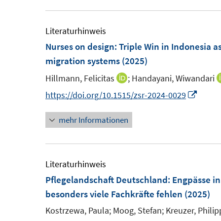
Literaturhinweis
Nurses on design: Triple Win in Indonesia as
migration systems
(2025)
Hillmann, Felicitas
;
Handayani, Wiwandari
I
n
I
https://doi.org/10.1515/zsr-2024-0029
n
n
mehr Informationen
e
n
u
e
e
u
m
e
Literaturhinweis
F
m
Pflegelandschaft Deutschland
:
Engpässe in
e
F
besonders viele Fachkräfte fehlen
(2025)
n
e
Kostrzewa, Paula;
Moog, Stefan;
Kreuzer, Philip
s
n