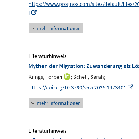
https://www.prognos.com/sites/default/files
t
s
I
f
e
t
n
r
e
mehr Informationen
n
ö
r
e
f
ö
u
f
f
e
Literaturhinweis
n
f
m
Mythen der Migration: Zuwanderung als Lö
e
n
F
n
Krings, Torben
;
Schell, Sarah;
e
I
e
n
n
I
https://doi.org/10.3790/vaw.2025.1473401
n
n
n
s
mehr Informationen
e
n
t
u
e
e
e
u
r
m
e
Literaturhinweis
ö
F