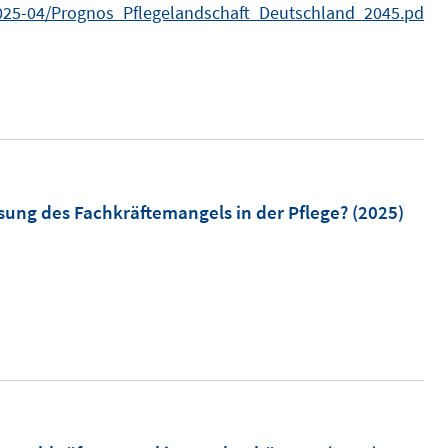
n
/2025-04/Prognos_Pflegelandschaft_Deutschland_2045.pd
t
e
r
ö
f
f
n
sung des Fachkräftemangels in der Pflege?
(2025)
e
n