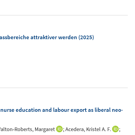
assbereiche attraktiver werden
(2025)
 nurse education and labour export as liberal neo‐
alton‐Roberts, Margaret
;
Acedera, Kristel A. F.
;
I
I