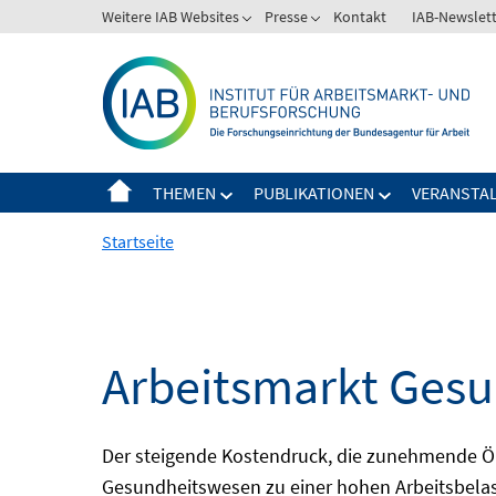
Springe
Weitere IAB Websites
Presse
Kontakt
IAB-Newslet
zum
Inhalt
THEMEN
PUBLIKATIONEN
VERANSTA
Startseite
Arbeitsmarkt Gesu
Der steigende Kostendruck, die zunehmende Ö
Gesundheitswesen zu einer hohen Arbeitsbelast