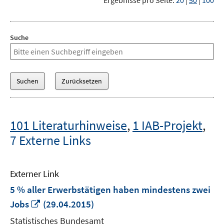
Ergebnisse pro Seite:
20
|
50
|
100
Suche
101 Literaturhinweise
,
1 IAB-Projekt
,
7 Externe Links
Externer Link
5 % aller Erwerbstätigen haben mindestens zwei
In
Jobs
(29.04.2015)
neuem
Statistisches Bundesamt