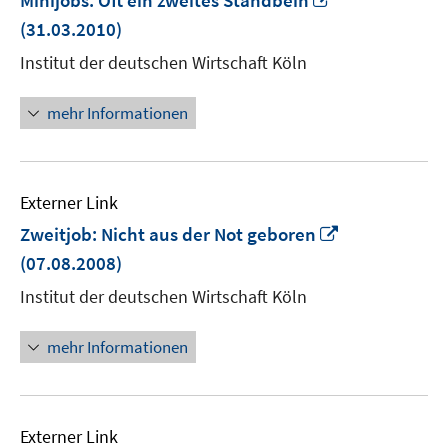
Minijobs: Oft ein zweites Standbein
neuem
(31.03.2010)
Fenster
Institut der deutschen Wirtschaft Köln
öffnen
mehr Informationen
Externer Link
In
Zweitjob: Nicht aus der Not geboren
neuem
(07.08.2008)
Fenster
Institut der deutschen Wirtschaft Köln
öffnen
mehr Informationen
Externer Link