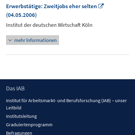
In
Erwerbstätige: Zweitjobs eher selten
neuem
(04.05.2006)
Fenster
Institut der deutschen Wirtschaft Köln
öffnen
mehr Informationen
Footer
Das IAB
Inhalt
Institut für Arbeitsmarkt- und Berufsforschung (IAB) – unser
Leitbild
Institutsleitung
Graduiertenprogramm
Befragungen