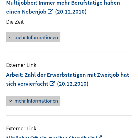
Multijobber: Immer mehr Berufstätige haben
In
einen Nebenjob
(20.12.2010)
neuem
Die Zeit
Fenster
öffnen
mehr Informationen
Externer Link
Arbeit: Zahl der Erwerbstätigen mit Zweitjob hat
In
sich vervierfacht
(20.12.2010)
neuem
Fenster
mehr Informationen
öffnen
Externer Link
In