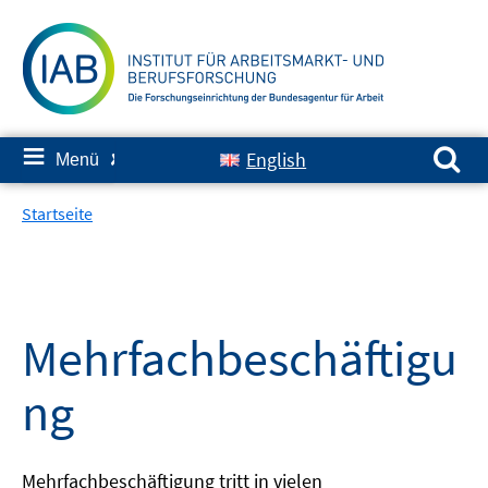
Springe
zum
Inhalt
Suchen nach:
≡
English
Menü
✘
Startseite
Mehrfachbeschäftigu
ng
Mehrfachbeschäftigung tritt in vielen