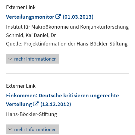
Externer Link
In
Verteilungsmonitor
(01.03.2013)
neuem
Institut für Makroökonomie und Konjunkturforschung
Fenster
Schmid, Kai Daniel, Dr
öffnen
Quelle: Projektinformation der Hans-Böckler-Stiftung
mehr Informationen
Externer Link
Einkommen: Deutsche kritisieren ungerechte
In
Verteilung
(13.12.2012)
neuem
Hans-Böckler-Stiftung
Fenster
öffnen
mehr Informationen