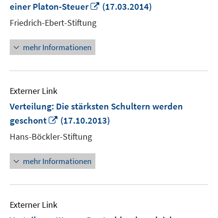
In
einer Platon-Steuer
(17.03.2014)
neuem
Friedrich-Ebert-Stiftung
Fenster
öffnen
mehr Informationen
Externer Link
Verteilung: Die stärksten Schultern werden
In
geschont
(17.10.2013)
neuem
Hans-Böckler-Stiftung
Fenster
öffnen
mehr Informationen
Externer Link