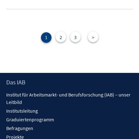
1
2
3
>
Footer
Das IAB
Inhalt
Institut für Arbeitsmarkt- und Berufsforschung (IAB) – unser
Leitbild
Institutsleitung
Graduiertenprogramm
Befragungen
Projekte