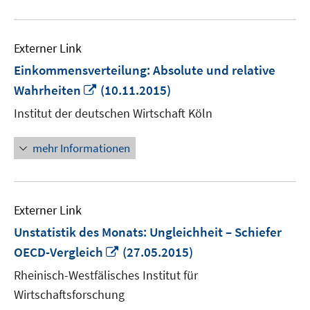
Externer Link
Einkommensverteilung: Absolute und relative
In
Wahrheiten
(10.11.2015)
neuem
Institut der deutschen Wirtschaft Köln
Fenster
öffnen
mehr Informationen
Externer Link
Unstatistik des Monats: Ungleichheit – Schiefer
In
OECD-Vergleich
(27.05.2015)
neuem
Rheinisch-Westfälisches Institut für
Fenster
Wirtschaftsforschung
öffnen