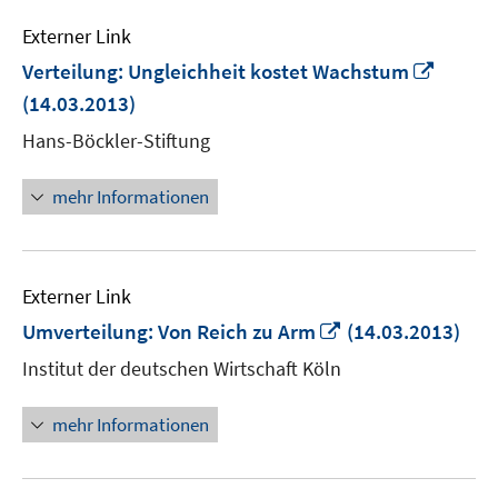
Externer Link
In
Verteilung: Ungleichheit kostet Wachstum
neue
(14.03.2013)
Fenste
Hans-Böckler-Stiftung
öffnen
mehr Informationen
Externer Link
In
Umverteilung: Von Reich zu Arm
(14.03.2013)
neuem
Institut der deutschen Wirtschaft Köln
Fenster
öffnen
mehr Informationen