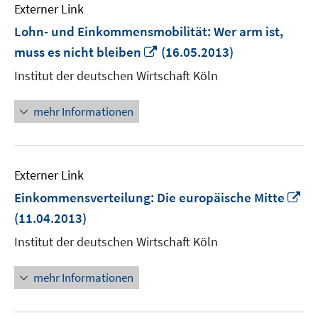
Externer Link
Lohn- und Einkommensmobilität: Wer arm ist,
In
muss es nicht bleiben
(16.05.2013)
neuem
Institut der deutschen Wirtschaft Köln
Fenster
öffnen
mehr Informationen
Externer Link
In
Einkommensverteilung: Die europäische Mitte
ne
(11.04.2013)
Fe
Institut der deutschen Wirtschaft Köln
öf
mehr Informationen