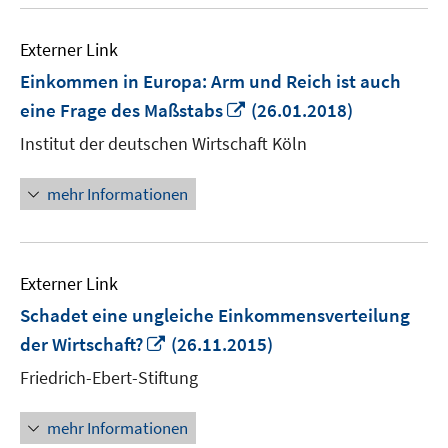
Externer Link
Einkommen in Europa: Arm und Reich ist auch
In
eine Frage des Maßstabs
(26.01.2018)
neuem
Institut der deutschen Wirtschaft Köln
Fenster
öffnen
mehr Informationen
Externer Link
Schadet eine ungleiche Einkommensverteilung
In
der Wirtschaft?
(26.11.2015)
neuem
Friedrich-Ebert-Stiftung
Fenster
öffnen
mehr Informationen