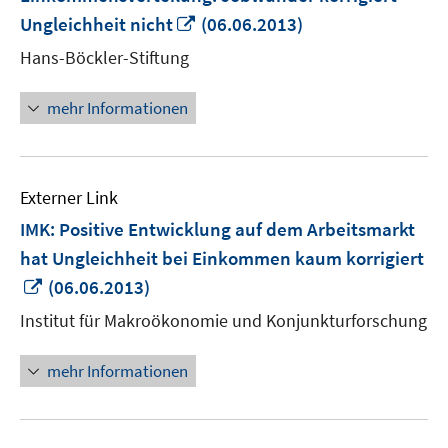
In
Ungleichheit nicht
(06.06.2013)
neuem
Hans-Böckler-Stiftung
Fenster
öffnen
mehr Informationen
Externer Link
IMK: Positive Entwicklung auf dem Arbeitsmarkt
hat Ungleichheit bei Einkommen kaum korrigiert
In
(06.06.2013)
neuem
Institut für Makroökonomie und Konjunkturforschung
Fenster
öffnen
mehr Informationen