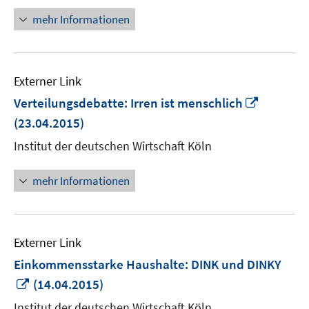
mehr Informationen
Externer Link
In
Verteilungsdebatte: Irren ist menschlich
neuem
(23.04.2015)
Fenster
Institut der deutschen Wirtschaft Köln
öffnen
mehr Informationen
Externer Link
Einkommensstarke Haushalte: DINK und DINKY
In
(14.04.2015)
neuem
Institut der deutschen Wirtschaft Köln