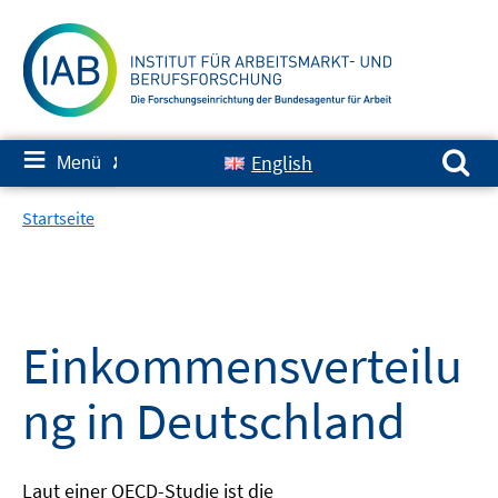
Springe
zum
Inhalt
Suchen nach:
≡
English
Menü
✘
Startseite
Einkommensverteilu
ng in Deutschland
Laut einer OECD-Studie ist die