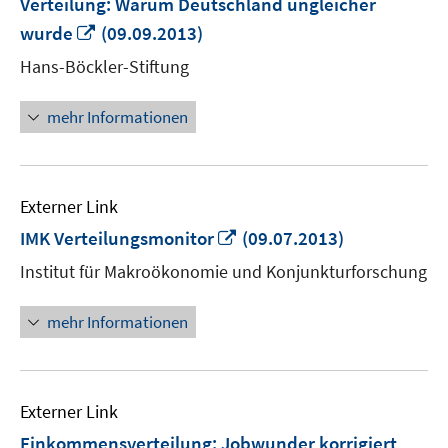
Verteilung: Warum Deutschland ungleicher
In
wurde
(09.09.2013)
neuem
Hans-Böckler-Stiftung
Fenster
öffnen
mehr Informationen
Externer Link
In
IMK Verteilungsmonitor
(09.07.2013)
neuem
Institut für Makroökonomie und Konjunkturforschung
Fenster
öffnen
mehr Informationen
Externer Link
Einkommensverteilung: Jobwunder korrigiert