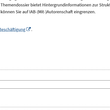
s Themendossier bietet Hintergrundinformationen zur Struk
 können Sie auf IAB-(Mit-)Autorenschaft eingrenzen.
In
Beschäftigung
.
neuem
Fenster
öffnen