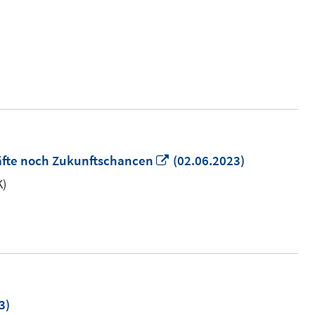
öffne
In
äfte noch Zukunftschancen
(02.06.2023)
neuem
K)
Fenster
öffnen
3)