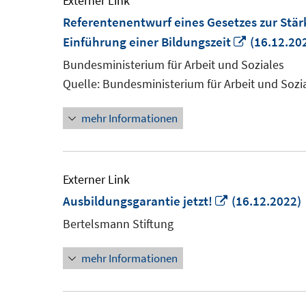
Externer Link
Referentenentwurf eines Gesetzes zur Stä
In
Einführung einer Bildungszeit
(16.12.20
neuem
Bundesministerium für Arbeit und Soziales
Fenster
Quelle: Bundesministerium für Arbeit und Sozi
öffnen
mehr Informationen
Externer Link
In
Ausbildungsgarantie jetzt!
(16.12.2022)
neuem
Bertelsmann Stiftung
Fenster
mehr Informationen
öffnen