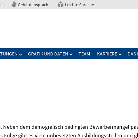
ter
Gebärdensprache
Leichte Sprache
LTUNGEN
GRAFIK UND DATEN
TEAM
KARRIERE
DAS 
ise. Neben dem demografisch bedingten Bewerbermangel pas
ls Folge gibt es viele unbesetzten Ausbildungsstellen und 