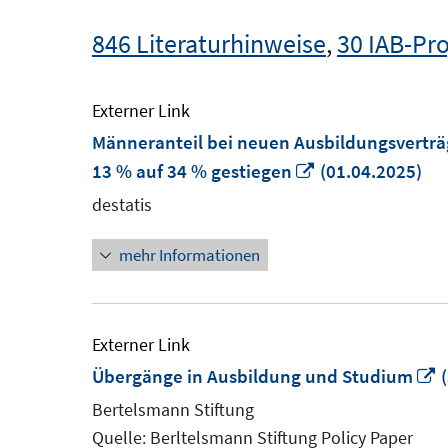
846 Literaturhinweise
,
30 IAB-Pro
Externer Link
Männeranteil bei neuen Ausbildungsvertr
In
13 % auf 34 % gestiegen
(01.04.2025)
neuem
destatis
Fenster
mehr Informationen
öffnen
Externer Link
I
Übergänge in Ausbildung und Studium
(
n
Bertelsmann Stiftung
F
Quelle: Berltelsmann Stiftung Policy Paper