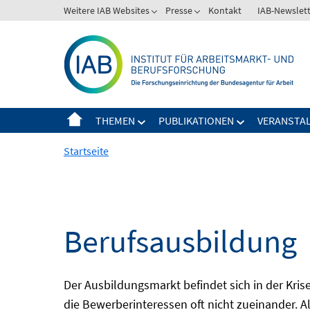
Springe
Weitere IAB Websites
Presse
Kontakt
IAB-Newslet
zum
Inhalt
THEMEN
PUBLIKATIONEN
VERANSTA
Startseite
Berufsausbildung
Der Ausbildungsmarkt befindet sich in der Kr
die Bewerberinteressen oft nicht zueinander. A