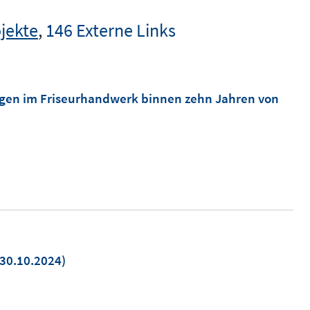
jekte
,
146 Externe Links
ägen im Friseurhandwerk binnen zehn Jahren von
n
30.10.2024)
euem
enster