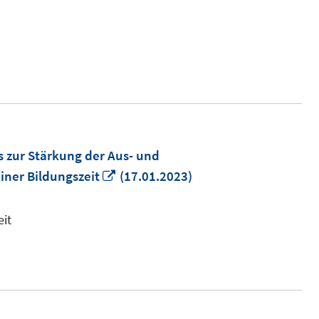
 zur Stärkung der Aus- und
In
iner Bildungszeit
(17.01.2023)
neuem
Fenster
it
öffnen