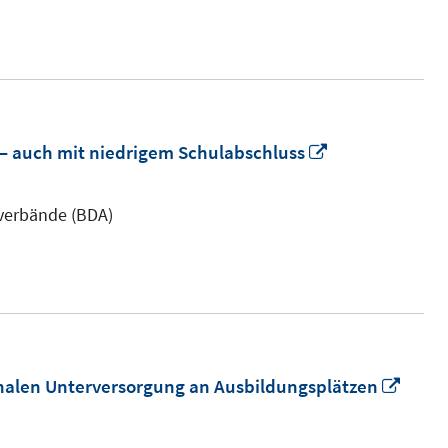
Fenster
öffnen
In
– auch mit niedrigem Schulabschluss
neuem
Fenster
verbände (BDA)
öffnen
In
ionalen Unterversorgung an Ausbildungsplätzen
neue
Fenst