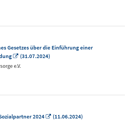
ffnen
s Gesetzes über die Einführung einer
In
ldung
(31.07.2024)
neuem
sorge e.V.
Fenster
öffnen
In
Sozialpartner 2024
(11.06.2024)
neuem