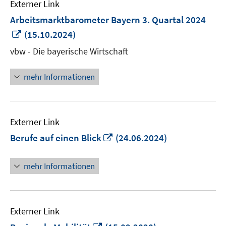
Externer Link
Arbeitsmarktbarometer Bayern 3. Quartal 2024
In
(15.10.2024)
neuem
vbw - Die bayerische Wirtschaft
Fenster
öffnen
mehr Informationen
Externer Link
In
Berufe auf einen Blick
(24.06.2024)
neuem
Fenster
mehr Informationen
öffnen
Externer Link
In