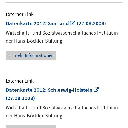
Externer Link
In
Datenkarte 2012: Saarland
(27.08.2008)
neuem
Wirtschafts- und Sozialwissenschaftliches Institut in
Fenster
der Hans-Böckler-Stiftung
öffnen
mehr Informationen
Externer Link
In
Datenkarte 2012: Schleswig-Holstein
neuem
(27.08.2008)
Fenster
Wirtschafts- und Sozialwissenschaftliches Institut in
öffnen
der Hans-Böckler-Stiftung