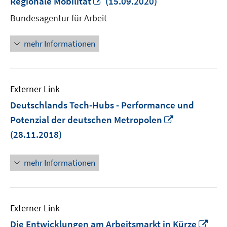
Regionale Mobilität
(15.09.2020)
neuem
Bundesagentur für Arbeit
Fenster
öffnen
mehr Informationen
Externer Link
Deutschlands Tech-Hubs - Performance und
In
Potenzial der deutschen Metropolen
neuem
(28.11.2018)
Fenster
öffnen
mehr Informationen
Externer Link
In
Die Entwicklungen am Arbeitsmarkt in Kürze