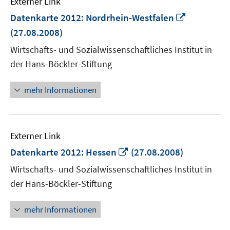
Externer Link
In
Datenkarte 2012: Nordrhein-Westfalen
neuem
(27.08.2008)
Fenster
Wirtschafts- und Sozialwissenschaftliches Institut in
öffnen
der Hans-Böckler-Stiftung
mehr Informationen
Externer Link
In
Datenkarte 2012: Hessen
(27.08.2008)
neuem
Wirtschafts- und Sozialwissenschaftliches Institut in
Fenster
der Hans-Böckler-Stiftung
öffnen
mehr Informationen