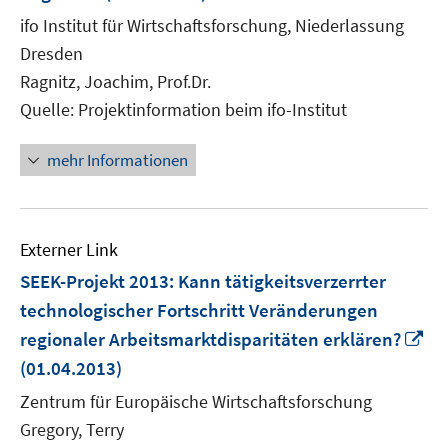
neuem
ifo Institut für Wirtschaftsforschung, Niederlassung
Fenster
Dresden
öffnen
Ragnitz, Joachim, Prof.Dr.
Quelle: Projektinformation beim ifo-Institut
mehr Informationen
Externer Link
SEEK-Projekt 2013: Kann tätigkeitsverzerrter
technologischer Fortschritt Veränderungen
In
regionaler Arbeitsmarktdisparitäten erklären?
ne
(01.04.2013)
Fe
Zentrum für Europäische Wirtschaftsforschung
öf
Gregory, Terry