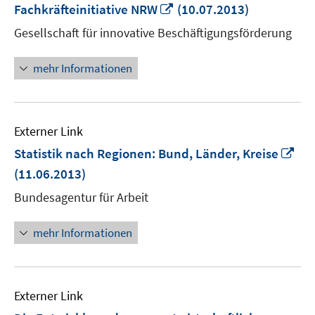
In
Fachkräfteinitiative NRW
(10.07.2013)
neuem
Gesellschaft für innovative Beschäftigungsförderung
Fenster
öffnen
mehr Informationen
Externer Link
In
Statistik nach Regionen: Bund, Länder, Kreise
ne
(11.06.2013)
Fen
Bundesagentur für Arbeit
öff
mehr Informationen
Externer Link