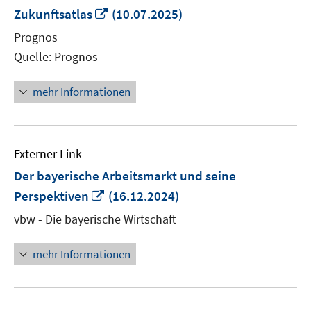
In
Zukunftsatlas
(10.07.2025)
neuem
Prognos
Fenster
Quelle: Prognos
öffnen
mehr Informationen
Externer Link
Der bayerische Arbeitsmarkt und seine
In
Perspektiven
(16.12.2024)
neuem
vbw - Die bayerische Wirtschaft
Fenster
öffnen
mehr Informationen