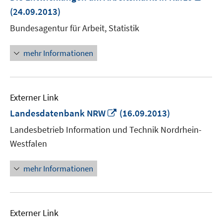
neu
(24.09.2013)
Fens
Bundesagentur für Arbeit, Statistik
öffn
mehr Informationen
Externer Link
In
Landesdatenbank NRW
(16.09.2013)
neuem
Landesbetrieb Information und Technik Nordrhein-
Fenster
Westfalen
öffnen
mehr Informationen
Externer Link