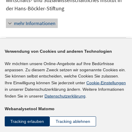
Wirtschafts- und Sozialwissenschaftliches Institut in
Fenster
der Hans-Böckler-Stiftung
öffnen
mehr Informationen
Externer Link
Verwendung von Cookies und anderen Technologien
In
Datenkarte 2012: Berlin
(27.08.2008)
Wir möchten unsere Online-Angebote auf Ihre Bedürfnisse
neuem
Wirtschafts- und Sozialwissenschaftliches Institut in
anpassen. Zu diesem Zweck setzen wir sogenannte Cookies ein.
Fenster
der Hans-Böckler-Stiftung
Sie können selbst entscheiden, welche Cookies Sie zulassen.
öffnen
Ihre Einwilligung können Sie jederzeit unter
Cookie-Einstellungen
in unserer Datenschutzerklärung ändern. Weitere Informationen
mehr Informationen
finden Sie in unserer
Datenschutzerklärung
.
Webanalysetool Matomo
Externer Link
Tracking erlauben
Tracking ablehnen
In
Datenkarte 2012: Rheinland-Pfalz
(27.08.2008)