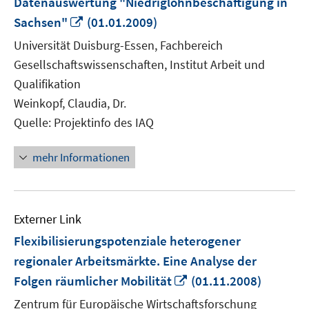
Datenauswertung "Niedriglohnbeschäftigung in
In
Sachsen"
(01.01.2009)
neuem
Universität Duisburg-Essen, Fachbereich
Fenster
Gesellschaftswissenschaften, Institut Arbeit und
öffnen
Qualifikation
Weinkopf, Claudia, Dr.
Quelle: Projektinfo des IAQ
mehr Informationen
Externer Link
Flexibilisierungspotenziale heterogener
regionaler Arbeitsmärkte. Eine Analyse der
In
Folgen räumlicher Mobilität
(01.11.2008)
neuem
Zentrum für Europäische Wirtschaftsforschung