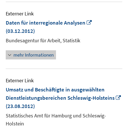
Externer Link
In
Daten für interregionale Analysen
neuem
(03.12.2012)
Fenster
Bundesagentur für Arbeit, Statistik
öffnen
mehr Informationen
Externer Link
Umsatz und Beschäftigte in ausgewählten
In
Dienstleistungsbereichen Schleswig-Holsteins
ne
(23.08.2012)
Fe
Statistisches Amt für Hamburg und Schleswig-
öf
Holstein