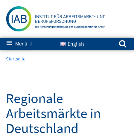
Springe
zum
Inhalt
Suchen nach:
≡
English
Menü
✘
Startseite
Regionale
Arbeitsmärkte in
Deutschland