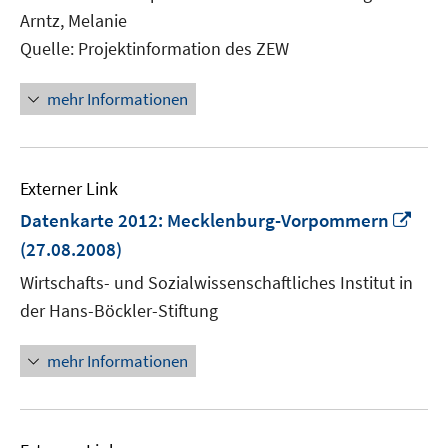
Fenster
Arntz, Melanie
öffnen
Quelle: Projektinformation des ZEW
mehr Informationen
Externer Link
In
Datenkarte 2012: Mecklenburg-Vorpommern
neu
(27.08.2008)
Fens
Wirtschafts- und Sozialwissenschaftliches Institut in
öffn
der Hans-Böckler-Stiftung
mehr Informationen