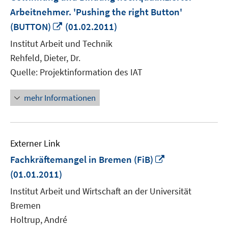
Arbeitnehmer. 'Pushing the right Button'
In
(BUTTON)
(01.02.2011)
neuem
Institut Arbeit und Technik
Fenster
Rehfeld, Dieter, Dr.
öffnen
Quelle: Projektinformation des IAT
mehr Informationen
Externer Link
In
Fachkräftemangel in Bremen (FiB)
neuem
(01.01.2011)
Fenster
Institut Arbeit und Wirtschaft an der Universität
öffnen
Bremen
Holtrup, André