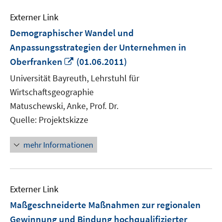
Externer Link
Demographischer Wandel und
Anpassungsstrategien der Unternehmen in
In
Oberfranken
(01.06.2011)
neuem
Universität Bayreuth, Lehrstuhl für
Fenster
Wirtschaftsgeographie
öffnen
Matuschewski, Anke, Prof. Dr.
Quelle: Projektskizze
mehr Informationen
Externer Link
Maßgeschneiderte Maßnahmen zur regionalen
Gewinnung und Bindung hochqualifizierter