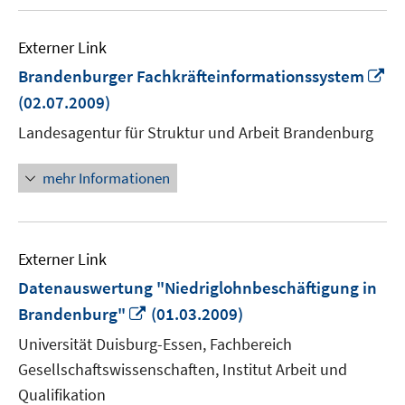
Externer Link
In
Brandenburger Fachkräfteinformationssystem
n
(02.07.2009)
Fe
Landesagentur für Struktur und Arbeit Brandenburg
öf
mehr Informationen
Externer Link
Datenauswertung "Niedriglohnbeschäftigung in
In
Brandenburg"
(01.03.2009)
neuem
Universität Duisburg-Essen, Fachbereich
Fenster
Gesellschaftswissenschaften, Institut Arbeit und
öffnen
Qualifikation