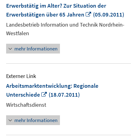
Erwerbstätig im Alter? Zur Situation der
In
Erwerbstätigen über 65 Jahren
(05.09.2011)
neuem
Landesbetrieb Information und Technik Nordrhein-
Fenster
Westfalen
öffnen
mehr Informationen
Externer Link
Arbeitsmarktentwicklung: Regionale
In
Unterschiede
(18.07.2011)
neuem
Wirtschaftsdienst
Fenster
öffnen
mehr Informationen