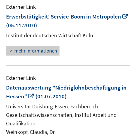
Externer Link
In
Erwerbstätigkeit: Service-Boom in Metropolen
ne
(05.11.2010)
Fe
Institut der deutschen Wirtschaft Köln
öf
mehr Informationen
Externer Link
Datenauswertung "Niedriglohnbeschäftigung in
In
Hessen"
(01.07.2010)
neuem
Universität Duisburg-Essen, Fachbereich
Fenster
Gesellschaftswissenschaften, Institut Arbeit und
öffnen
Qualifikation
Weinkopf, Claudia, Dr.